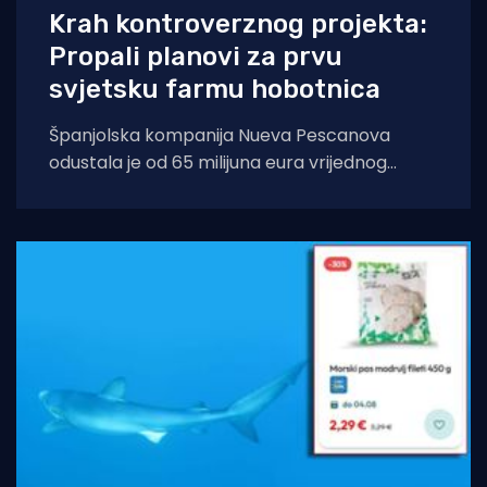
Krah kontroverznog projekta:
Propali planovi za prvu
svjetsku farmu hobotnica
Španjolska kompanija Nueva Pescanova
odustala je od 65 milijuna eura vrijednog
projekta na Kanarskim otocima. Odluka
dolazi nakon petogodišnje pravne