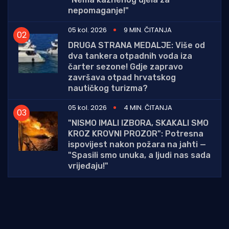
nepomaganje!"
05 kol. 2026
9 MIN. ČITANJA
DRUGA STRANA MEDALJE: Više od
dva tankera otpadnih voda iza
čarter sezone! Gdje zapravo
završava otpad hrvatskog
nautičkog turizma?
05 kol. 2026
4 MIN. ČITANJA
"NISMO IMALI IZBORA, SKAKALI SMO
KROZ KROVNI PROZOR": Potresna
ispovijest nakon požara na jahti —
"Spasili smo unuka, a ljudi nas sada
vrijeđaju!"