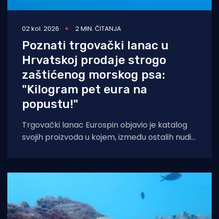
02 kol. 2026
2 MIN. ČITANJA
Poznati trgovački lanac u
Hrvatskoj prodaje strogo
zaštićenog morskog psa:
"Kilogram pet eura na
popustu!"
Trgovački lanac Eurospin objavio je katalog
svojih proizvoda u kojem, između ostalih nudi
filete morskog psa modrulja, koji je u