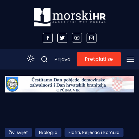
Pretplati se
Prijava
Početna
Morski plus
Morski TV
Obala
Živi svijet
Ekologija
Elafiti, Pelješac i Korčula
Otoci