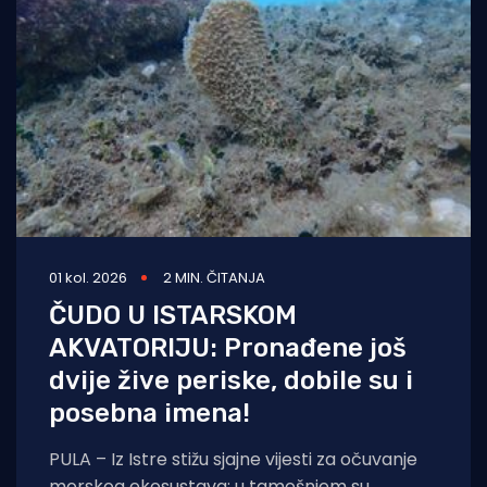
01 kol. 2026
2 MIN. ČITANJA
ČUDO U ISTARSKOM
AKVATORIJU: Pronađene još
dvije žive periske, dobile su i
posebna imena!
PULA – Iz Istre stižu sjajne vijesti za očuvanje
morskog ekosustava: u tamošnjem su