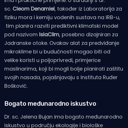
ima i praktične primjene. U suradnji s dr.
sc.
Cleom Denamiel
, također iz Laboratorija za
fiziku mora i kemiju vodenih sustava na IRB-u,
tim planira razviti prediktivni klimatski model
pod nazivom
IslaClim
, posebno dizajniran za
Jadranske otoke. Ovakav alat za predviđanje
mikroklime bi u budućnosti mogao biti od
velike koristi u poljoprivredi, primjerice
maslinarima, koji bi mogli bolje planirati zaštitu
svojih nasada, pojašnjavaju s Instituta Ruđer
Bošković.
Bogato međunarodno iskustvo
Dr. sc. Jelena Bujan ima bogato međunarodno
iskustvo u području ekologije i biološke