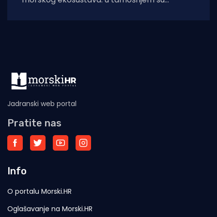
akvatoriju otkrivena još dva živa primjerka
kritično
Jadranski web portal
Pratite nas
Info
O portalu Morski.HR
Oglašavanje na Morski.HR