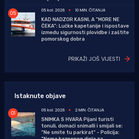
05 kol. 2026
10 MIN. ČITANJA
KAD NADZOR KASNI, A "MORE NE
ČEKA": Lučke kapetanije i ispostave
između sigurnosti plovidbe i zaštite
pomorskog dobra
PRIKAŽI JOŠ VIJESTI
Istaknute objave
05 kol. 2026
2 MIN. ČITANJA
SNIMKA S HVARA Pijani turisti
tonuli, domaći snimalli i smijali se:
"Ne smite tu parkirat" - Policija:
"Nema kaznenog djela za