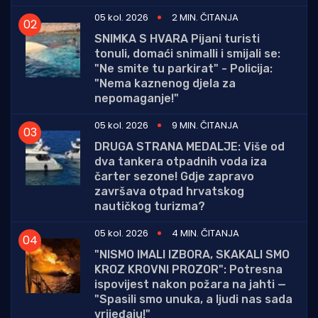
05 kol. 2026
2 MIN. ČITANJA
SNIMKA S HVARA Pijani turisti
tonuli, domaći snimalli i smijali se:
"Ne smite tu parkirat" - Policija:
"Nema kaznenog djela za
nepomaganje!"
05 kol. 2026
9 MIN. ČITANJA
DRUGA STRANA MEDALJE: Više od
dva tankera otpadnih voda iza
čarter sezone! Gdje zapravo
završava otpad hrvatskog
nautičkog turizma?
05 kol. 2026
4 MIN. ČITANJA
"NISMO IMALI IZBORA, SKAKALI SMO
KROZ KROVNI PROZOR": Potresna
ispovijest nakon požara na jahti —
"Spasili smo unuka, a ljudi nas sada
vrijeđaju!"