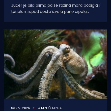
Jučer je bila plima pa se razina mora podigla i
tunelom ispod ceste izvela puno cipala
balavaca do samog izvora
03 kol. 2026
4 MIN. ČITANJA