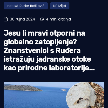
Institut Ruđer Bošković
NP Mljet
Turizam i nautika
Pomorstvo
30 rujna 2024
4 min. čitanja
Ribolov
Jesu li mravi otporni na
Ekologija
globalno zatopljenje?
Tradicija i kultura
Znanstvenici s Ruđera
istražuju jadranske otoke
kao prirodne laboratorije...