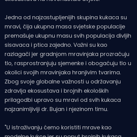
Jedna od najzastupljenijih skupina kukaca su
mravi, čija ukupna masa svjetske populacije
premašuje ukupnu masu svih populacija divljih
sisavaca i ptica zajedno. Važni su kao
razlagači jer gradnjom mravinjaka prozračuju
tlo, rasprostranjuju sjemenke i obogaćuju tlo u
okolici svojih mravinjaka hranjivim tvarima.
Zbog svoje globalne važnosti u održavanju
zdravlja ekosustava i brojnih ekoloških
prilagodbi upravo su mravi od svih kukaca
najzanimljiviji dr. Bujan i njezinom timu.
"U istraživanju ćemo koristiti mrave kao
modelne kukce jer su poput brojnih kukaca