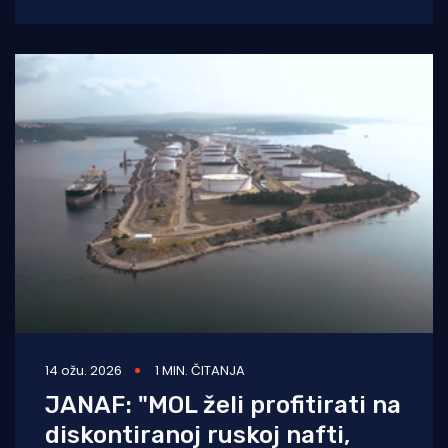
osloniti na svoje kapacitete u smislu opskrbe
14 ožu. 2026
1 MIN. ČITANJA
JANAF: "MOL želi profitirati na
diskontiranoj ruskoj nafti,