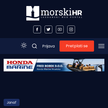
Pretplati se
Prijava
Početna
Morski plus
Morski TV
Obala
Janaf
Otoci