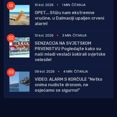
10 kol. 2026
1 MIN. ČITANJA
OPET... Stižu nam ekstremne
vrućine, u Dalmaciji upaljen crveni
alarm!
10 kol. 2026
3 MIN. ČITANJA
SENZACIJA NA SVJETSKOM
PRVENSTVU Pogledajte kako su
naši mladi veslači šokirali svjetske
velesile!
09 kol. 2026
4 MIN. ČITANJA
VIDEO: ALARM S KORČULE "Netko
snima nudiste dronom, ne
osjećamo se sigurno!"