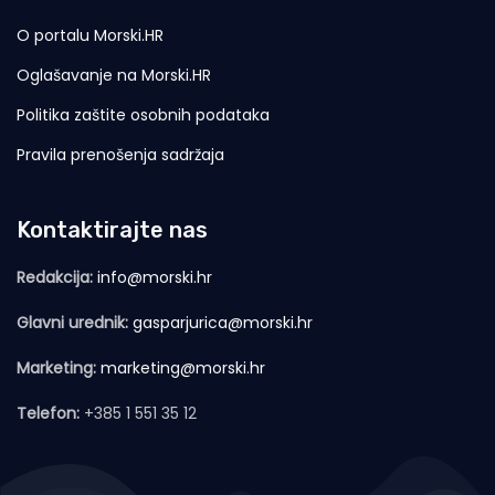
O portalu Morski.HR
Oglašavanje na Morski.HR
Politika zaštite osobnih podataka
Pravila prenošenja sadržaja
Kontaktirajte nas
Redakcija:
info@morski.hr
Glavni urednik:
gasparjurica@morski.hr
Marketing:
marketing@morski.hr
Telefon:
+385 1 551 35 12