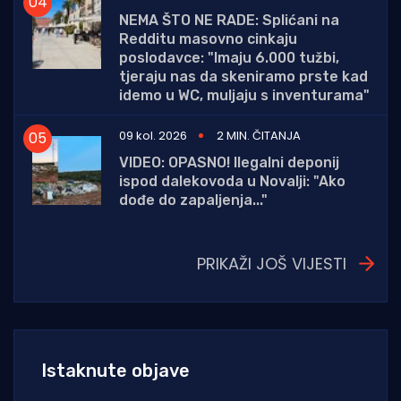
NEMA ŠTO NE RADE: Splićani na
Redditu masovno cinkaju
poslodavce: "Imaju 6.000 tužbi,
tjeraju nas da skeniramo prste kad
idemo u WC, muljaju s inventurama"
09 kol. 2026
2 MIN. ČITANJA
VIDEO: OPASNO! Ilegalni deponij
ispod dalekovoda u Novalji: "Ako
dođe do zapaljenja..."
PRIKAŽI JOŠ VIJESTI
Istaknute objave