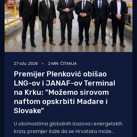
27 ožu. 2026
2 MIN. ČITANJA
Premijer Plenković obišao
LNG-ov i JANAF-ov Terminal
na Krku: "Možemo sirovom
naftom opskrbiti Mađare i
Slovake"
U okolnostima globalnih izazova i energetskih
kriza, premijer kaže da se Hrvatska može