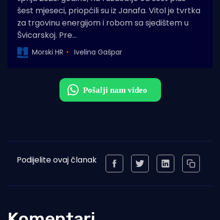
šest mjeseci, priopćili su iz Janafa. Vitol je tvrtka
za trgovinu energijom i robom sa sjedištem u
Švicarskoj. Pre…
Morski HR
Ivelina Gašpar
Podijelite ovaj članak
Komentari