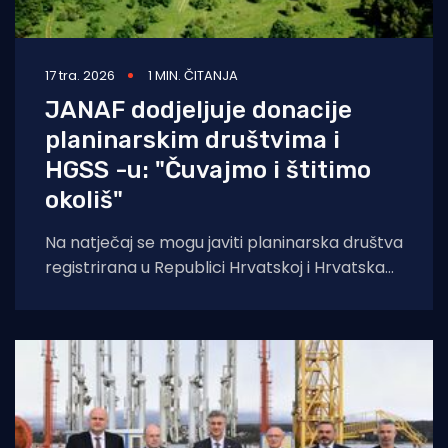
17 tra. 2026
1 MIN. ČITANJA
JANAF dodjeljuje donacije
planinarskim društvima i
HGSS -u: "Čuvajmo i štitimo
okoliš"
Na natječaj se mogu javiti planinarska društva
registrirana u Republici Hrvatskoj i Hrvatska
gorska služba spašavanja sa svojim
stanicama, prema