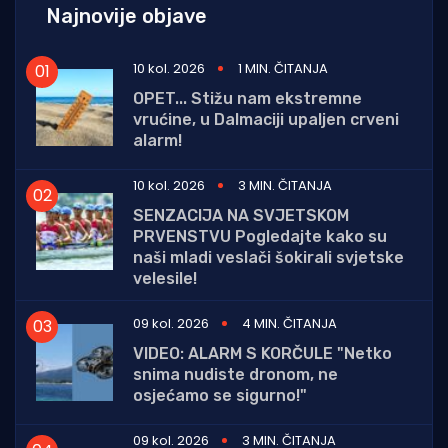
Najnovije objave
10 kol. 2026
1 MIN. ČITANJA
OPET... Stižu nam ekstremne
vrućine, u Dalmaciji upaljen crveni
alarm!
10 kol. 2026
3 MIN. ČITANJA
SENZACIJA NA SVJETSKOM
PRVENSTVU Pogledajte kako su
naši mladi veslači šokirali svjetske
velesile!
09 kol. 2026
4 MIN. ČITANJA
VIDEO: ALARM S KORČULE "Netko
snima nudiste dronom, ne
osjećamo se sigurno!"
09 kol. 2026
3 MIN. ČITANJA