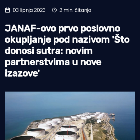
03 lipnja 2023
2 min. čitanja
Turizam i nautika
Pomorstvo
JANAF-ovo prvo poslovno
Ribolov
okupljanje pod nazivom 'Što
donosi sutra: novim
Ekologija
partnerstvima u nove
Tradicija i kultura
izazove'