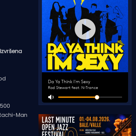
 izvršena
 od
.500
itachi-Man