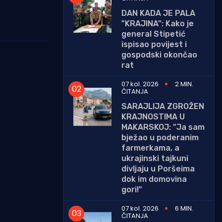
DAN KADA JE PALA
"KRAJINA": Kako je
general Stipetić
ispisao povijest i
gospodski okončao
rat
07 kol. 2026
2 MIN.
ČITANJA
SARAJLIJA ZGROŽEN
KRAJNOSTIMA U
MAKARSKOJ: "Ja sam
bježao u poderanim
farmerkama, a
ukrajinski tajkuni
divljaju u Poršeima
dok im domovina
gori!"
07 kol. 2026
6 MIN.
ČITANJA