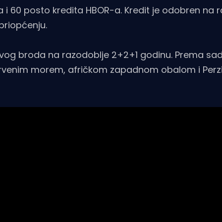
a i 60 posto kredita HBOR-a. Kredit je odobren na 
priopćenju.
ovog broda na razodoblje 2+2+1 godinu. Prema sa
, Crvenim morem, afričkom zapadnom obalom i Perz