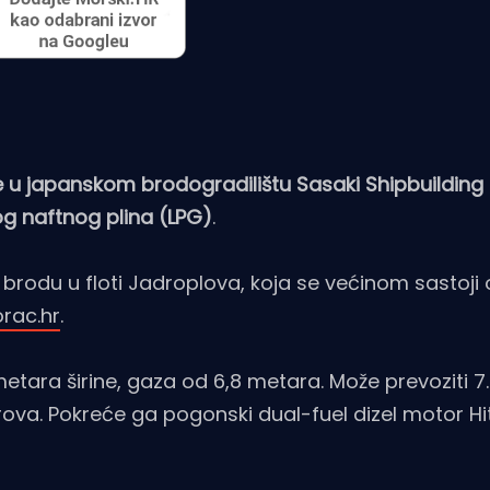
 je u japanskom brodogradilištu Sasaki Shipbuilding
g naftnog plina (LPG)
.
rodu u floti Jadroplova, koja se većinom sastoji
rac.hr
.
 metara širine, gaza od 6,8 metara. Može prevoziti 7
orova. Pokreće ga pogonski dual-fuel dizel motor H