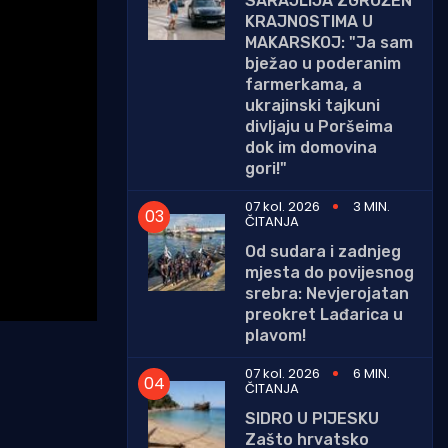
SARAJLIJA ZGROŽEN
KRAJNOSTIMA U
MAKARSKOJ: "Ja sam
bježao u poderanim
farmerkama, a
ukrajinski tajkuni
divljaju u Poršeima
dok im domovina
gori!"
07 kol. 2026
3 MIN.
ČITANJA
Od sudara i zadnjeg
mjesta do povijesnog
srebra: Nevjerojatan
preokret Lađarica u
plavom!
07 kol. 2026
6 MIN.
ČITANJA
SIDRO U PIJESKU
Zašto hrvatsko