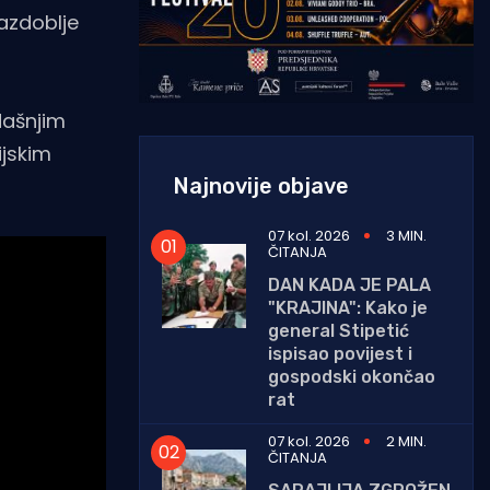
razdoblje
dašnjim
ijskim
Najnovije objave
07 kol. 2026
3 MIN.
ČITANJA
DAN KADA JE PALA
"KRAJINA": Kako je
general Stipetić
ispisao povijest i
gospodski okončao
rat
07 kol. 2026
2 MIN.
ČITANJA