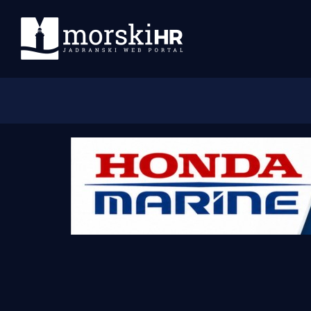
Početna
Morski plus
Morski TV
Obala
Otoci
Turizam i nautika