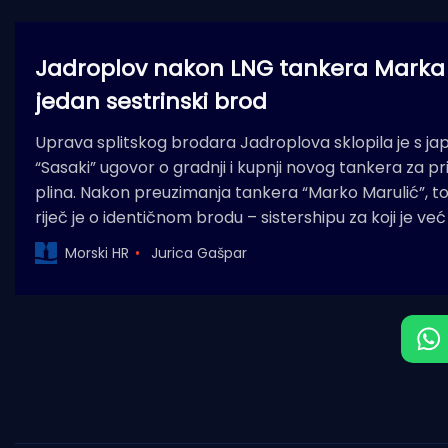
Jadroplov nakon LNG tankera Marka 
jedan sestrinski brod
Uprava splitskog brodara Jadroplova sklopila je s j
“Sasaki” ugovor o gradnji i kupnji novog tankera za p
plina. Nakon preuzimanja tankera “Marko Marulić”, to je
riječ je o identičnom brodu – sistershipu za koji je ve
Morski HR
Jurica Gašpar