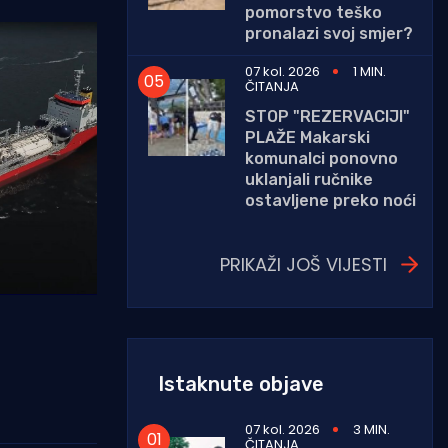
pomorstvo teško
pronalazi svoj smjer?
07 kol. 2026
1 MIN.
ČITANJA
STOP "REZERVACIJI"
PLAŽE Makarski
komunalci ponovno
uklanjali ručnike
ostavljene preko noći
PRIKAŽI JOŠ VIJESTI
Istaknute objave
07 kol. 2026
3 MIN.
ČITANJA