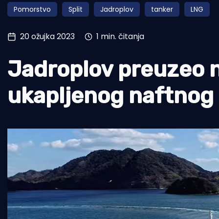
Pomorstvo
Split
Jadroplov
tanker
LNG
Pomorstvo
Ribolov
20 ožujka 2023
1 min. čitanja
Ekologija
Jadroplov preuzeo n
Tradicija i kultura
ukapljenog naftnog 