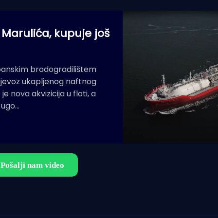
Marulića, kupuje još
apanskim brodogradilištem
rijevoz ukapljenog naftnog
 nova akvizicija u floti, a
ć ugo…