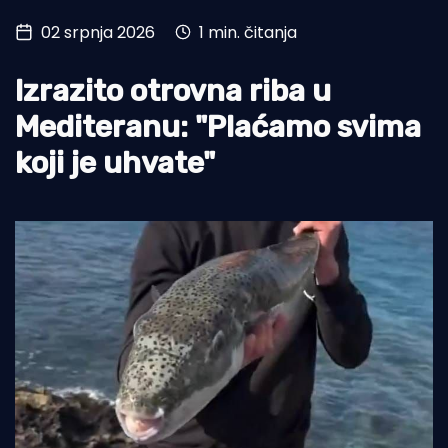
02 srpnja 2026
1 min. čitanja
Turizam i nautika
Pomorstvo
Izrazito otrovna riba u
Ribolov
Mediteranu: "Plaćamo svima
koji je uhvate"
Ekologija
Tradicija i kultura