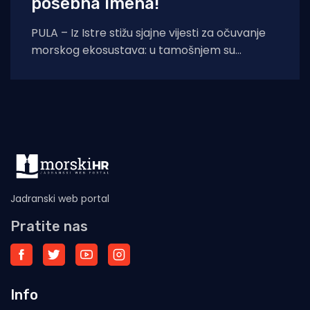
posebna imena!
PULA – Iz Istre stižu sjajne vijesti za očuvanje
morskog ekosustava: u tamošnjem su
akvatoriju otkrivena još dva živa primjerka
kritično
Jadranski web portal
Pratite nas
Info