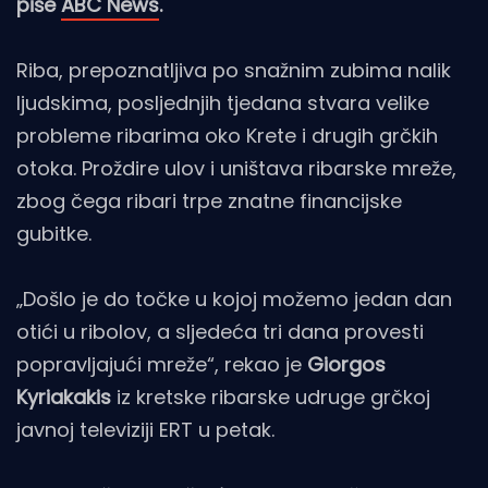
piše
ABC News
.
Riba, prepoznatljiva po snažnim zubima nalik
ljudskima, posljednjih tjedana stvara velike
probleme ribarima oko Krete i drugih grčkih
otoka. Proždire ulov i uništava ribarske mreže,
zbog čega ribari trpe znatne financijske
gubitke.
„Došlo je do točke u kojoj možemo jedan dan
otići u ribolov, a sljedeća tri dana provesti
popravljajući mreže“, rekao je
Giorgos
Kyriakakis
iz kretske ribarske udruge grčkoj
javnoj televiziji ERT u petak.