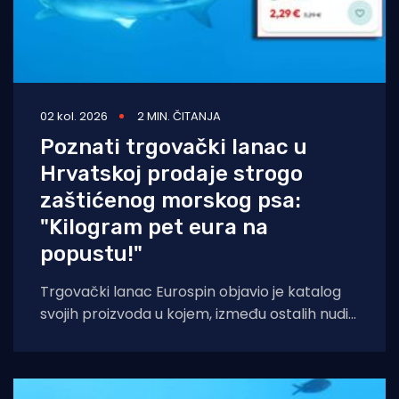
02 kol. 2026
2 MIN. ČITANJA
Poznati trgovački lanac u
Hrvatskoj prodaje strogo
zaštićenog morskog psa:
"Kilogram pet eura na
popustu!"
Trgovački lanac Eurospin objavio je katalog
svojih proizvoda u kojem, između ostalih nudi
filete morskog psa modrulja, koji je u