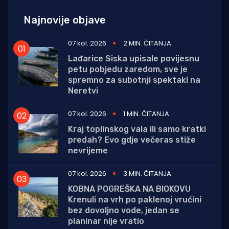
Najnovije objave
07 kol. 2026
2 MIN. ČITANJA
Lađarice Siska upisale povijesnu
petu pobjedu zaredom, sve je
spremno za subotnji spektakl na
Neretvi
07 kol. 2026
1 MIN. ČITANJA
Kraj toplinskog vala ili samo kratki
predah? Evo gdje večeras stiže
nevrijeme
07 kol. 2026
3 MIN. ČITANJA
KOBNA POGREŠKA NA BIOKOVU
Krenuli na vrh po paklenoj vrućini
bez dovoljno vode, jedan se
planinar nije vratio