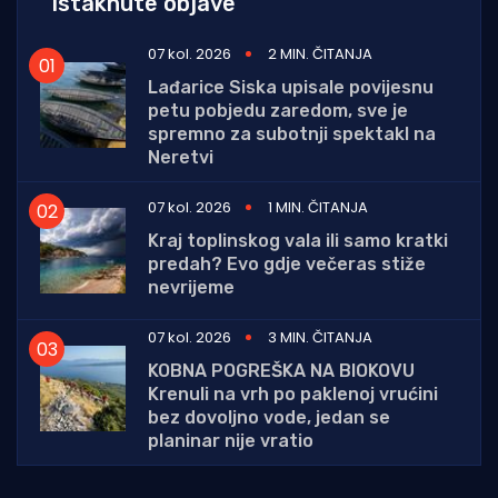
Istaknute objave
07 kol. 2026
2 MIN. ČITANJA
Lađarice Siska upisale povijesnu
petu pobjedu zaredom, sve je
spremno za subotnji spektakl na
Neretvi
07 kol. 2026
1 MIN. ČITANJA
Kraj toplinskog vala ili samo kratki
predah? Evo gdje večeras stiže
nevrijeme
07 kol. 2026
3 MIN. ČITANJA
KOBNA POGREŠKA NA BIOKOVU
Krenuli na vrh po paklenoj vrućini
bez dovoljno vode, jedan se
planinar nije vratio