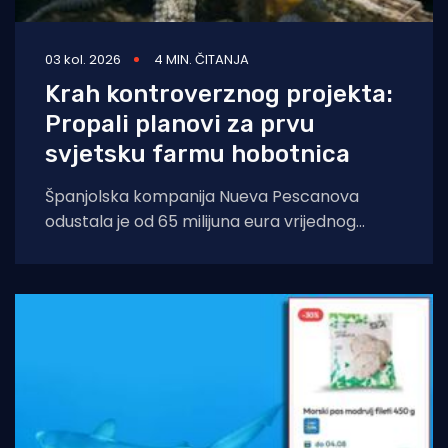
03 kol. 2026
4 MIN. ČITANJA
Krah kontroverznog projekta:
Propali planovi za prvu
svjetsku farmu hobotnica
Španjolska kompanija Nueva Pescanova
odustala je od 65 milijuna eura vrijednog
projekta na Kanarskim otocima. Odluka
dolazi nakon petogodišnje pravne