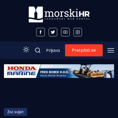
Pretplati se
Prijava
Početna
Morski plus
Morski TV
Obala
Živi svijet
Otoci