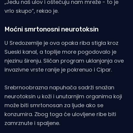
„Jedu naš ulov i oštećuju nam mreže - to je
vrlo skupo“, rekao je.
Moćni smrtonosni neurotoksin
U Sredozemlje je ova opaka riba stigla kroz
Sueski kanal, a toplije more pogodovalo je
njezinu širenju. Sličan program uklanjanja ove
invazivne vrste ranije je pokrenuo i Cipar.
Srebrnoobrazna napuhača sadrži snažan
neurotoksin u koži i unutarnjim organima koji
može biti smrtonosan za ljude ako se
konzumira. Zbog toga će ulovljene ribe biti
zamrznute i spaljene.