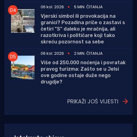
06 kol. 2026
5 MIN. ČITANJA
Vjerski simbol ili provokacija na
granici? Pozadina priče o zastavi s
četiri "S" daleko je mračnija, ali
razotkriva i političare koji tako
skreću pozornost sa sebe
06 kol. 2026
2 MIN. ČITANJA
Više od 250.000 noćenja i povratak
pravog turizma: Zašto se u Jelsi
ove godine ostaje duže nego
drugdje?
PRIKAŽI JOŠ VIJESTI