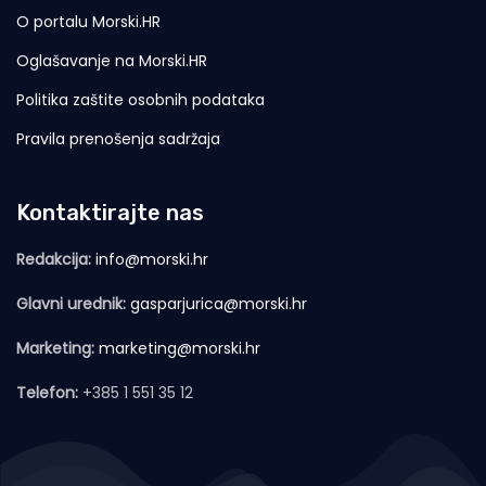
O portalu Morski.HR
Oglašavanje na Morski.HR
Politika zaštite osobnih podataka
Pravila prenošenja sadržaja
Kontaktirajte nas
Redakcija:
info@morski.hr
Glavni urednik:
gasparjurica@morski.hr
Marketing:
marketing@morski.hr
Telefon:
+385 1 551 35 12