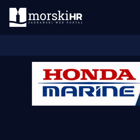
Početna
Morski plus
Morski TV
Obala
Otoci
Turizam i nautika