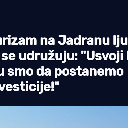
turizam na Jadranu lju
se udružuju: "Usvoji l
utu smo da postanemo
vesticije!"