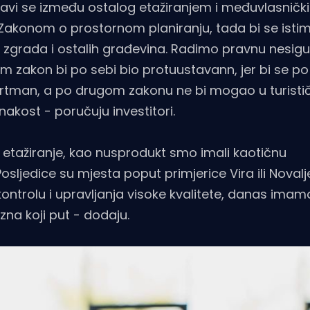
bavi se između ostalog etažiranjem i međuvlasničk
o Zakonom o prostornom planiranju, tada bi se ist
a, zgrada i ostalih građevina. Radimo pravnu nesigu
am zakon bi po sebi bio protuustavann, jer bi se p
rtman, a po drugom zakonu ne bi mogao u turist
nakost - poručuju investitori.
o etažiranje, kao nusprodukt smo imali kaotičnu
osljedice su mjesta poput primjerice Vira ili Noval
ontrolu i upravljanja visoke kvalitete, danas imam
 zna koji put - dodaju.