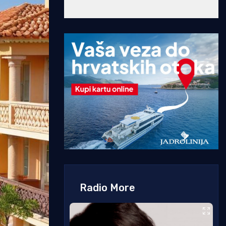
Radio More