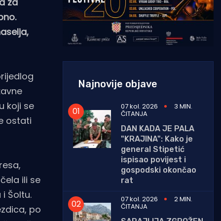
da za
bno.
aselja,
rijedlog
Najnovije objave
ržavne
 koji se
07 kol. 2026
3 MIN.
ČITANJA
e ostati
DAN KADA JE PALA
"KRAJINA": Kako je
general Stipetić
ispisao povijest i
resa,
gospodski okončao
ela ili se
rat
i Šoltu.
07 kol. 2026
2 MIN.
ČITANJA
ezdica, po