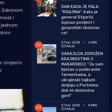
im
DAN KADA JE PALA
im Zakonom
"KRAJINA": Kako je
rnost i
general Stipetić
ispisao povijest i
o jednom
gospodski okončao
ičkom
rat
07 kol. 2026
2 MIN.
ČITANJA
SARAJLIJA ZGROŽEN
KRAJNOSTIMA U
je. Umjesto
MAKARSKOJ: "Ja sam
bježao u poderanim
o
farmerkama, a
ukrajinski tajkuni
divljaju u Poršeima
dok im domovina
gori!"
07 kol. 2026
6 MIN.
ČITANJA