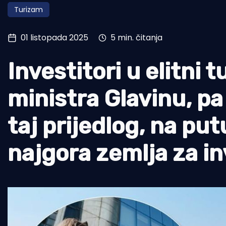
Turizam
Pomorstvo
Ribolov
01 listopada 2025
5 min. čitanja
Ekologija
Investitori u elitni 
Tradicija i kultura
ministra Glavinu, pa 
taj prijedlog, na p
najgora zemlja za in