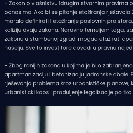
- Zakon o vlašnistvu idrugim stvarnim pravima 
odnosima. Ako bi se pitanje etažiranja rješaval
moralo definirati i etažiranje poslovnih proistor
koliziju dvaju zakona. Naravno temeljem toga, s
zakonu u stambenoj zgradi mogao etažirati apa
naselju. Sve to investitore dovodi u pravnu nejed
- Zbog ranijih zakona u kojima je bilo zabranjen
apartmanizaciju i betonizaciju jadranske obale. P
rješevanja problema kroz urbanističke planove, k
urbanisticki kaos i produljenje legalizacije po tko