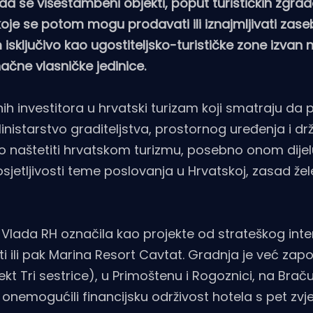
da se višestambeni objekti, poput turističkih zgra
 koje se potom mogu prodavati ili iznajmljivati zase
sključivo kao ugostiteljsko-turističke zone izvan n
ačne vlasničke jedinice.
nih investitora u hrvatski turizam koji smatraju da p
inistarstvo graditeljstva, prostornog uređenja i d
naštetiti hrvatskom turizmu, posebno onom dijelu
jetljivosti teme poslovanja u Hrvatskoj, zasad žel
ma Vlada RH označila kao projekte od strateškog inte
ti ili pak Marina Resort Cavtat. Gradnja je već započ
 Tri sestrice), u Primoštenu i Rogoznici, na Braču 
i onemogućili financijsku održivost hotela s pet zvj