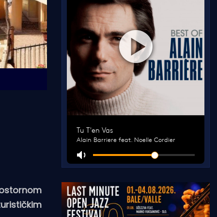
prostornom
urističkim