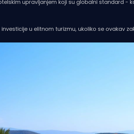
lskim upravljanjem koji su globalni standard - k
vesticije u elitnom turizmu, ukoliko se ovakav zak