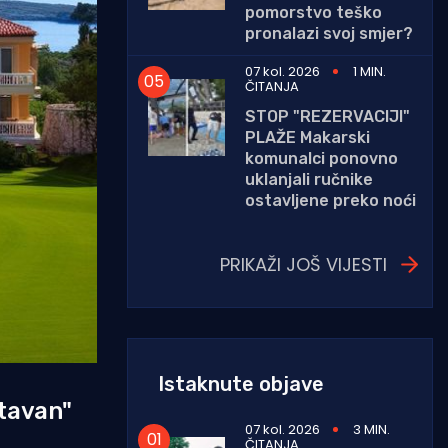
pomorstvo teško
pronalazi svoj smjer?
07 kol. 2026
1 MIN.
ČITANJA
STOP "REZERVACIJI"
PLAŽE Makarski
komunalci ponovno
uklanjali ručnike
ostavljene preko noći
PRIKAŽI JOŠ VIJESTI
Istaknute objave
stavan"
07 kol. 2026
3 MIN.
ČITANJA