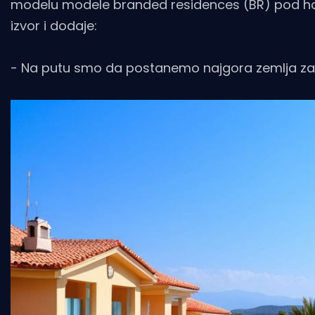
modelu modele branded residences (BR) pod hote
izvor i dodaje:
- Na putu smo da postanemo najgora zemlja za in