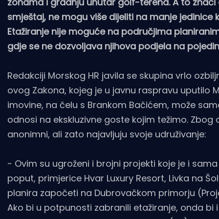
zonama i gradnju unutar golf-terena. A to znači 
smještaj, ne mogu više dijeliti na manje jedinice
Etažiranje nije moguće na područjima planiranim i
gdje se ne dozvoljava njihova podjela na pojedin
Redakciji Morskog HR javila se skupina vrlo ozbilj
ovog Zakona, kojeg je u javnu raspravu uputilo M
imovine, na čelu s Brankom Bačićem, može samo 
odnosi na ekskluzivne goste kojim težimo. Zbog os
anonimni, ali zato najavljuju svoje udruživanje:
- Ovim su ugroženi i brojni projekti koje je i sa
poput, primjerice Hvar Luxury Resort, Livka na Šol
planira započeti na Dubrovačkom primorju (Projekt
Ako bi u potpunosti zabranili etažiranje, onda bi 