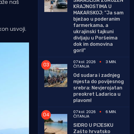
SARAJLIJA ZGROŽEN
aže naš
KRAJNOSTIMA U
MAKARSKOJ: "Ja sam
bježao u poderanim
farmerkama, a
on usvoji.
ukrajinski tajkuni
divljaju u Poršeima
dok im domovina
gori!"
07 kol. 2026
3 MIN.
ČITANJA
Od sudara i zadnjeg
mjesta do povijesnog
srebra: Nevjerojatan
preokret Lađarica u
plavom!
07 kol. 2026
6 MIN.
ČITANJA
SIDRO U PIJESKU
Zašto hrvatsko