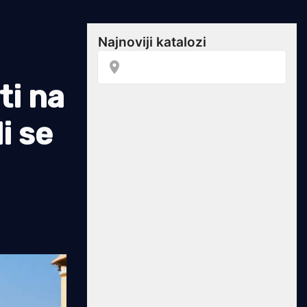
ti na
i se