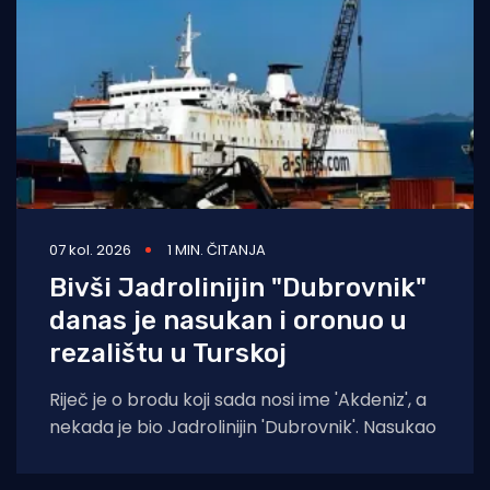
07 kol. 2026
1 MIN. ČITANJA
Bivši Jadrolinijin "Dubrovnik"
danas je nasukan i oronuo u
rezalištu u Turskoj
Riječ je o brodu koji sada nosi ime 'Akdeniz', a
nekada je bio Jadrolinijin 'Dubrovnik'. Nasukao