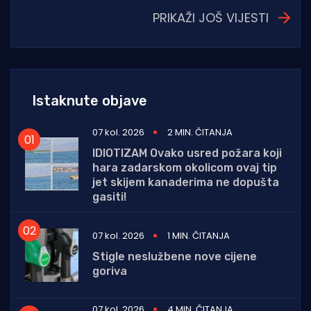
PRIKAŽI JOŠ VIJESTI
Istaknute objave
07 kol. 2026
2 MIN. ČITANJA
IDIOTIZAM Ovako usred požara koji
hara zadarskom okolicom ovaj tip
jet skijem kanaderima ne dopušta
gasiti!
07 kol. 2026
1 MIN. ČITANJA
Stigle neslužbene nove cijene
goriva
07 kol. 2026
4 MIN. ČITANJA