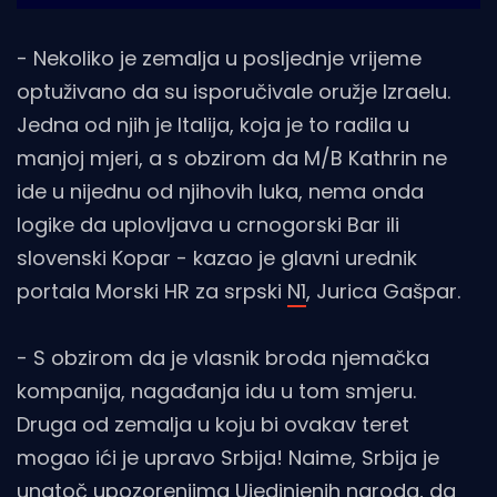
- Nekoliko je zemalja u posljednje vrijeme
optuživano da su isporučivale oružje Izraelu.
Jedna od njih je Italija, koja je to radila u
manjoj mjeri, a s obzirom da M/B Kathrin ne
ide u nijednu od njihovih luka, nema onda
logike da uplovljava u crnogorski Bar ili
slovenski Kopar - kazao je glavni urednik
portala Morski HR za srpski
N1
, Jurica Gašpar.
- S obzirom da je vlasnik broda njemačka
kompanija, nagađanja idu u tom smjeru.
Druga od zemalja u koju bi ovakav teret
mogao ići je upravo Srbija! Naime, Srbija je
unatoč upozorenjima Ujedinjenih naroda, da