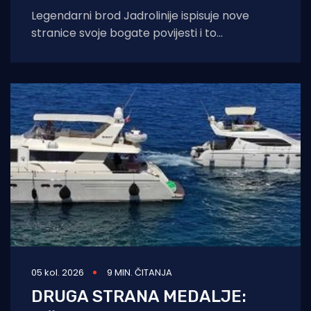
Legendarni brod Jadrolinije ispisuje nove
stranice svoje bogate povijesti i to
sudjelovanjem u Maratonu lađa! Premuda se
trenutačno nalazi u
05 kol. 2026
9 MIN. ČITANJA
DRUGA STRANA MEDALJE: