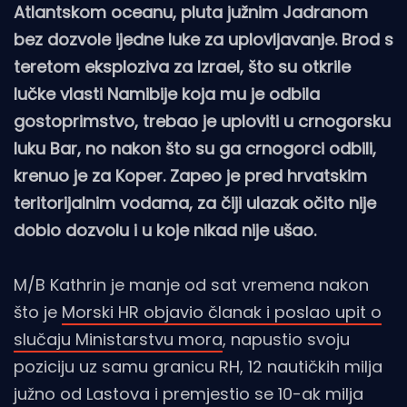
Atlantskom oceanu, pluta južnim Jadranom
bez dozvole ijedne luke za uplovljavanje. Brod s
teretom eksploziva za Izrael, što su otkrile
lučke vlasti Namibije koja mu je odbila
gostoprimstvo, trebao je uploviti u crnogorsku
luku Bar, no nakon što su ga crnogorci odbili,
krenuo je za Koper. Zapeo je pred hrvatskim
teritorijalnim vodama, za čiji ulazak očito nije
dobio dozvolu i u koje nikad nije ušao.
M/B Kathrin je manje od sat vremena nakon
što je
Morski HR objavio članak i poslao upit o
slučaju Ministarstvu mora
, napustio svoju
poziciju uz samu granicu RH, 12 nautičkih milja
južno od Lastova i premjestio se 10-ak milja