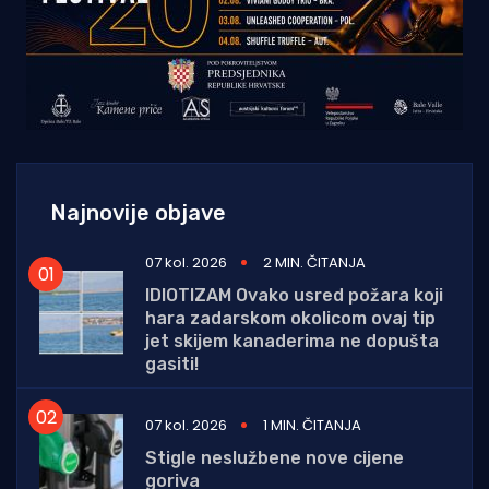
Najnovije objave
07 kol. 2026
2 MIN. ČITANJA
IDIOTIZAM Ovako usred požara koji
hara zadarskom okolicom ovaj tip
jet skijem kanaderima ne dopušta
gasiti!
07 kol. 2026
1 MIN. ČITANJA
Stigle neslužbene nove cijene
goriva