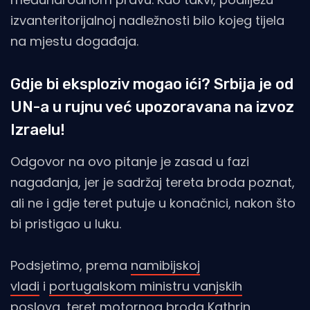
izvanteritorijalnoj nadležnosti bilo kojeg tijela
na mjestu događaja.
Gdje bi eksploziv mogao ići? Srbija je od
UN-a u rujnu već upozoravana na izvoz
Izraelu!
Odgovor na ovo pitanje je zasad u fazi
nagađanja, jer je sadržaj tereta broda poznat,
ali ne i gdje teret putuje u konačnici, nakon što
bi pristigao u luku.
Podsjetimo, prema
namibijskoj
vladi
i
portugalskom ministru vanjskih
poslova,
teret motornog broda Kathrin