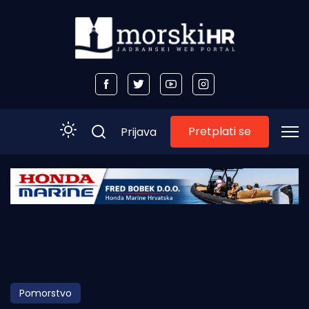
Pretplati se
Prijava
Početna
Morski plus
Morski TV
Obala
Pomorstvo
Otoci