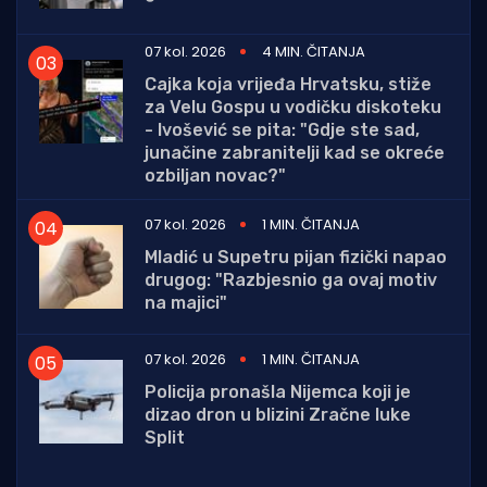
07 kol. 2026
4 MIN. ČITANJA
Cajka koja vrijeđa Hrvatsku, stiže
za Velu Gospu u vodičku diskoteku
- Ivošević se pita: "Gdje ste sad,
junačine zabranitelji kad se okreće
ozbiljan novac?"
07 kol. 2026
1 MIN. ČITANJA
Mladić u Supetru pijan fizički napao
drugog: "Razbjesnio ga ovaj motiv
na majici"
07 kol. 2026
1 MIN. ČITANJA
Policija pronašla Nijemca koji je
dizao dron u blizini Zračne luke
Split