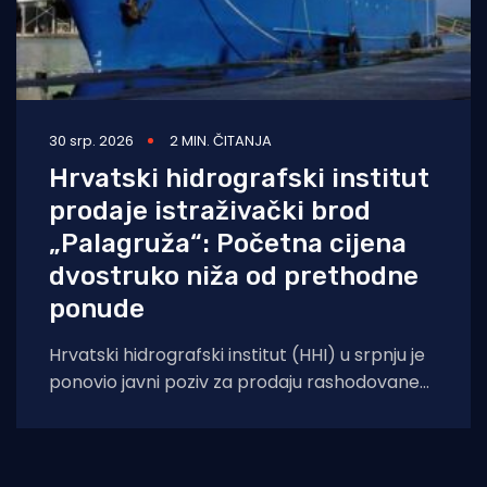
30 srp. 2026
2 MIN. ČITANJA
Hrvatski hidrografski institut
prodaje istraživački brod
„Palagruža“: Početna cijena
dvostruko niža od prethodne
ponude
Hrvatski hidrografski institut (HHI) u srpnju je
ponovio javni poziv za prodaju rashodovane
dugotrajne imovine – istraživačkog broda
„Palagruža“. Prodaja se