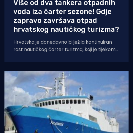
Više od dva tankera otpadnih
voda iza čarter sezone! Gdje
zapravo završava otpad
hrvatskog nautičkog turizma?
Hrvatska je donedavno bilježila kontinuiran
rast nautičkog čarter turizma, koji je tijekom
2025. godine (siječanj–studeni) prema
podacima Ministarstva pomorstva,