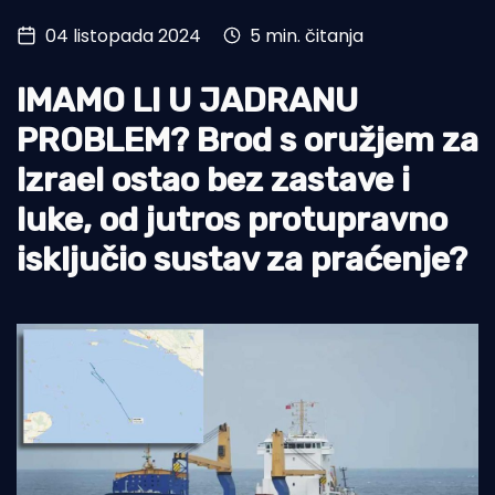
04 listopada 2024
5 min. čitanja
Turizam i nautika
Pomorstvo
IMAMO LI U JADRANU
Ribolov
PROBLEM? Brod s oružjem za
Izrael ostao bez zastave i
Ekologija
luke, od jutros protupravno
Tradicija i kultura
isključio sustav za praćenje?