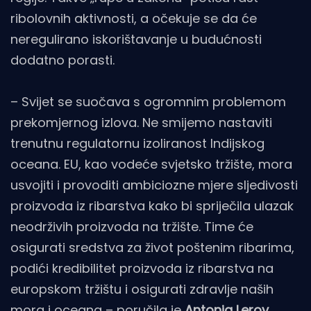
ribolovnih aktivnosti, a očekuje se da će
neregulirano iskorištavanje u budućnosti
dodatno porasti.
– Svijet se suočava s ogromnim problemom
prekomjernog izlova. Ne smijemo nastaviti
trenutnu regulatornu izoliranost Indijskog
oceana. EU, kao vodeće svjetsko tržište, mora
usvojiti i provoditi ambiciozne mjere sljedivosti
proizvoda iz ribarstva kako bi spriječila ulazak
neodrživih proizvoda na tržište. Time će
osigurati sredstva za život poštenim ribarima,
podići kredibilitet proizvoda iz ribarstva na
europskom tržištu i osigurati zdravlje naših
mora i oceana – poručila je
Antonia Leroy
,