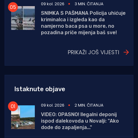
09 kol. 2026
3 MIN. ČITANJA
SNIMKA S PAŠMANA Policija uhićuje
kriminalca i izgleda kao da
namjerno baca psa u more, no
pozadina priče mijenja baš sve!
PRIKAŽI JOŠ VIJESTI
Istaknute objave
09 kol. 2026
2 MIN. ČITANJA
VIDEO: OPASNO! Ilegalni deponij
ispod dalekovoda u Novalji: "Ako
dođe do zapaljenja..."