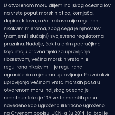
U otvorenom moru diljem Indijskog oceana lov
na vrste poput morskih ptica, kornjača,
dupina, kitova, raža i rakova nije reguliran
nikakvim mjerama, zbog čega je njihov lov
(namjerni i slučajni) svojevrsna regulatorna
praznina. Nadalje, čak i u onim područjima
koja imaju pravna tijela za upravljanje
ribarstvom, većina morskih vrsta nije
regulirana nikakvim ili je regulirana
ograničenim mjerama upravljanja. Pravni okvir
upravljanja većinom vrsta morskih pasa u
otvorenom moru Indijskog oceana je
nepotpun. Iako je 105 vrsta morskih pasa
navedeno kao ugroženo ili kritično ugroženo
na
Crvenom popisu IUCN-a
(u 2014. taj broj je