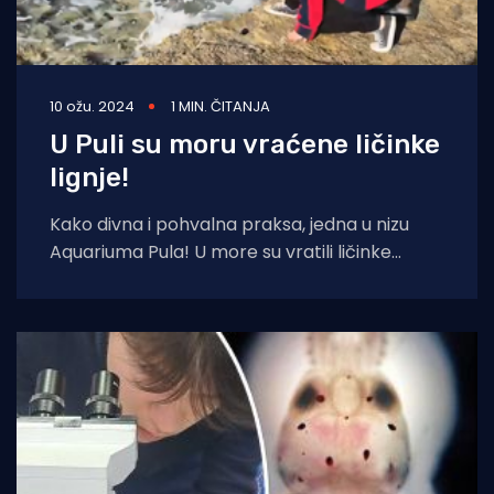
10 ožu. 2024
1 MIN. ČITANJA
U Puli su moru vraćene ličinke
lignje!
Kako divna i pohvalna praksa, jedna u nizu
Aquariuma Pula! U more su vratili ličinke
lignje! - Danas smo, kao i