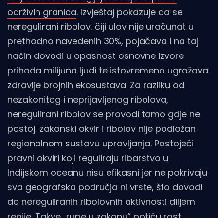
održivih granica
. Izvještaj pokazuje da se
neregulirani ribolov, čiji ulov nije uračunat u
prethodno navedenih 30%, pojačava i na taj
način dovodi u opasnost osnovne izvore
prihoda milijuna ljudi te istovremeno ugrožava
zdravlje brojnih ekosustava. Za razliku od
nezakonitog i neprijavljenog ribolova,
neregulirani ribolov se provodi tamo gdje ne
postoji zakonski okvir i ribolov nije podložan
regionalnom sustavu upravljanja. Postojeći
pravni okviri koji reguliraju ribarstvo u
Indijskom oceanu nisu efikasni jer ne pokrivaju
sva geografska područja ni vrste, što dovodi
do nereguliranih ribolovnih aktivnosti diljem
regije. Takve „rupe u zakonu“ potiču rast