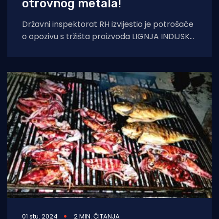
otrovnog metala!
Državni inspektorat RH izvijestio je potrošače
o opozivu s tržišta proizvoda LIGNJA INDIJSKA
6/10, LOT: 182-2024-3, najbolje
01 stu. 2024
2 MIN. ČITANJA