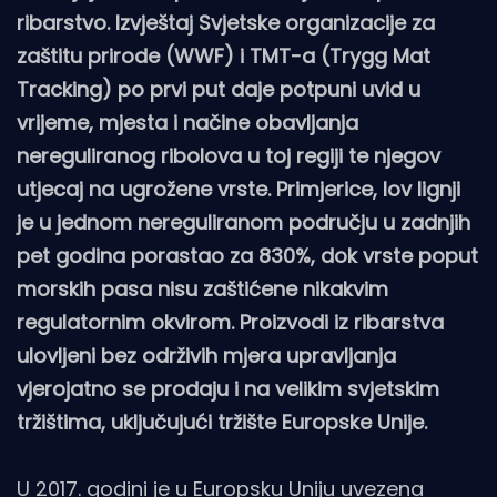
ribarstvo. Izvještaj Svjetske organizacije za
zaštitu prirode (WWF) i TMT-a (Trygg Mat
Tracking) po prvi put daje potpuni uvid u
vrijeme, mjesta i načine obavljanja
nereguliranog ribolova u toj regiji te njegov
utjecaj na ugrožene vrste. Primjerice, lov lignji
je u jednom nereguliranom području u zadnjih
pet godina porastao za 830%, dok vrste poput
morskih pasa nisu zaštićene nikakvim
regulatornim okvirom. Proizvodi iz ribarstva
ulovljeni bez održivih mjera upravljanja
vjerojatno se prodaju i na velikim svjetskim
tržištima, uključujući tržište Europske Unije.
U 2017. godini je u Europsku Uniju uvezena