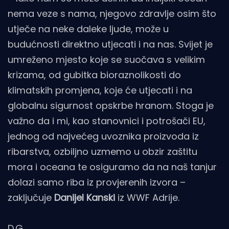
nema veze s nama, njegovo zdravlje osim što
utječe na neke daleke ljude, može u
budućnosti direktno utjecati i na nas. Svijet je
umreženo mjesto koje se suočava s velikim
krizama, od gubitka bioraznolikosti do
klimatskih promjena, koje će utjecati i na
globalnu sigurnost opskrbe hranom. Stoga je
važno da i mi, kao stanovnici i potrošači EU,
jednog od najvećeg uvoznika proizvoda iz
ribarstva, ozbiljno uzmemo u obzir zaštitu
mora i oceana te osiguramo da na naš tanjur
dolazi samo riba iz provjerenih izvora –
zaključuje
Danijel Kanski
iz WWF Adrije.
D.G.