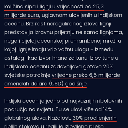
količina sipa i lignji u vrijednosti od 25,3
milijarde eura
, uglavnom ulovljenih u Indijskom
oceanu. Brz rast nereguliranog izlova lignji
predstavlja izravnu prijetnju ne samo lignjama,
nego i cijeloj oceanskoj prehrambenoj mreži u
kojoj lignje imaju vrlo važnu ulogu – između
ostalog i kao izvor hrane za tunu. Izlov tune u
Indijskom oceanu zadovoljava gotovo 20%
svjetske potražnje
vrijedne preko 6,5 milijarde
američkih dolara (USD) godišnje
.
Indijski ocean je jedno od najvažnijih ribolovnih
područja na svijetu. Tu se ulovi više od 14%
globalnog ulova. Nažalost,
30% procijenjenih
ribljih stokova u regiji je izlovljeno preko