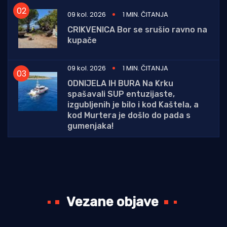
09 kol. 2026
1 MIN. ČITANJA
CRIKVENICA Bor se srušio ravno na
kupače
09 kol. 2026
1 MIN. ČITANJA
ODNIJELA IH BURA Na Krku
spašavali SUP entuzijaste,
izgubljenih je bilo i kod Kaštela, a
kod Murtera je došlo do pada s
gumenjaka!
Vezane objave