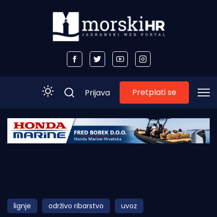
Pretplati se
Prijava
Početna
Morski plus
Morski TV
Obala
lignje
održivo ribarstvo
uvoz
Otoci