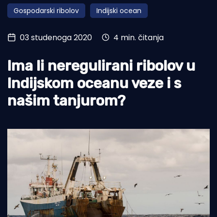
Gospodarski ribolov
Indijski ocean
Turizam i nautika
Pomorstvo
03 studenoga 2020
4 min. čitanja
Ribolov
Ima li neregulirani ribolov u
Ekologija
Indijskom oceanu veze i s
Tradicija i kultura
našim tanjurom?