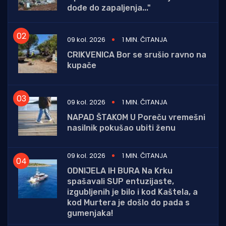
dođe do zapaljenja..."
09 kol. 2026
1 MIN. ČITANJA
CRIKVENICA Bor se srušio ravno na
kupače
09 kol. 2026
1 MIN. ČITANJA
NAPAD ŠTAKOM U Poreču vremešni
nasilnik pokušao ubiti ženu
09 kol. 2026
1 MIN. ČITANJA
ODNIJELA IH BURA Na Krku
spašavali SUP entuzijaste,
izgubljenih je bilo i kod Kaštela, a
kod Murtera je došlo do pada s
gumenjaka!