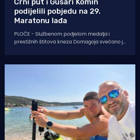
Crni put i Gusari Komin
podijelili pobjedu na 29.
Maratonu lađa
PLOČE - Službenom podjelom medalja i
prestižnih štitova kneza Domagoja svečano je
završen 29. Maraton lađa na Neretvi.
Ovogodišnje izdanje ostat