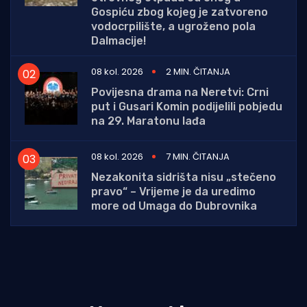
Gospiću zbog kojeg je zatvoreno
vodocrpilište, a ugroženo pola
Dalmacije!
08 kol. 2026
2 MIN. ČITANJA
Povijesna drama na Neretvi: Crni
put i Gusari Komin podijelili pobjedu
na 29. Maratonu lađa
08 kol. 2026
7 MIN. ČITANJA
Nezakonita sidrišta nisu „stečeno
pravo“ – Vrijeme je da uredimo
more od Umaga do Dubrovnika