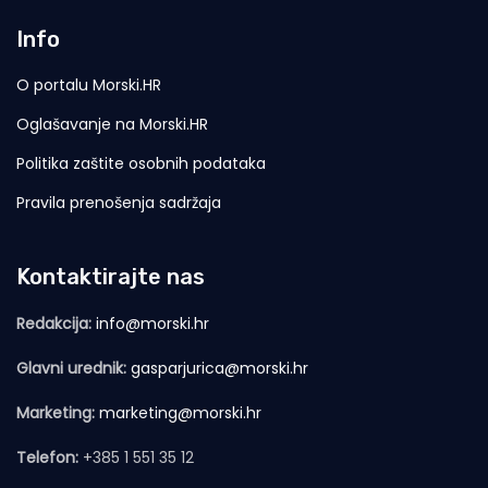
Info
O portalu Morski.HR
Oglašavanje na Morski.HR
Politika zaštite osobnih podataka
Pravila prenošenja sadržaja
Kontaktirajte nas
Redakcija:
info@morski.hr
Glavni urednik:
gasparjurica@morski.hr
Marketing:
marketing@morski.hr
Telefon:
+385 1 551 35 12