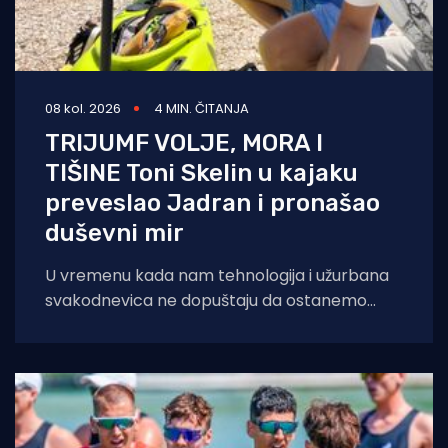
08 kol. 2026
4 MIN. ČITANJA
TRIJUMF VOLJE, MORA I
TIŠINE Toni Skelin u kajaku
preveslao Jadran i pronašao
duševni mir
U vremenu kada nam tehnologija i užurbana
svakodnevica ne dopuštaju da ostanemo
sami sa svojim mislima, šibenski profesor
tjelesne i