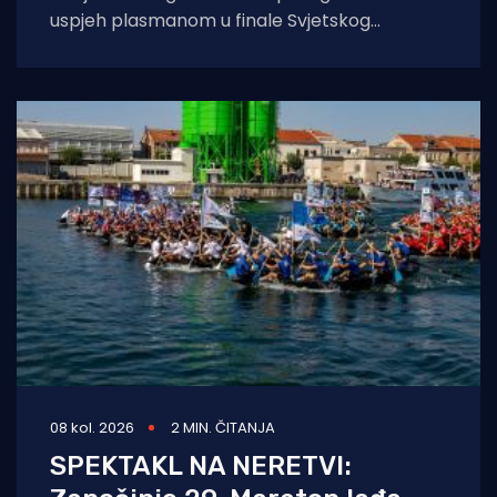
uspjeh plasmanom u finale Svjetskog
prvenstva, ali u finalu nisu odlučile biti
08 kol. 2026
2 MIN. ČITANJA
SPEKTAKL NA NERETVI: