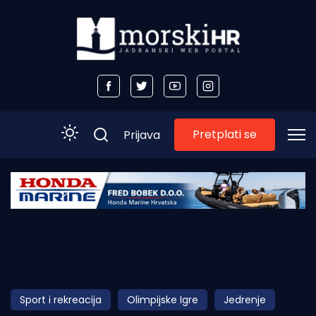
Pretplati se
Prijava
Početna
Morski plus
Morski TV
Obala
Sport i rekreacija
Olimpijske Igre
Jedrenje
Otoci