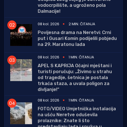
vodocrpilište, a ugroženo pola
Dalmacije!
08 kol. 2026
2 MIN. ČITANJA
Povijesna drama na Neretvi: Crni
put i Gusari Komin podijelili pobjedu
na 29. Maratonu lađa
08 kol. 2026
1 MIN. ČITANJA
APEL S KAPRIJA Očajni mještani i
turisti poručuju: „Živimo u strahu
od tragedije, šetnica je postala
trkaća staza, a uvala poligon za
divljanje!“
08 kol. 2026
1 MIN. ČITANJA
FOTO/VIDEO Umjetnička instalacija
na ušću Neretve oduševila
prolaznike: Znate li što
predstavljaju lađa i spužva u