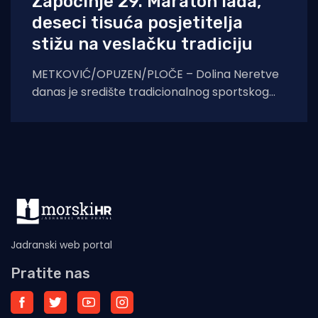
Započinje 29. Maraton lađa,
deseci tisuća posjetitelja
stižu na veslačku tradiciju
METKOVIĆ/OPUZEN/PLOČE – Dolina Neretve
danas je središte tradicionalnog sportskog
spektakla. U borbi za prestižni Štit kneza
Domagoja, snage će
Jadranski web portal
Pratite nas