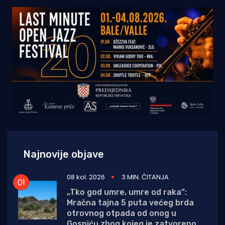
Najnovije objave
08 kol. 2026
3 MIN. ČITANJA
„Tko god umre, umre od raka”:
Mračna tajna 5 puta većeg brda
otrovnog otpada od onog u
Gospiću zbog kojeg je zatvoreno