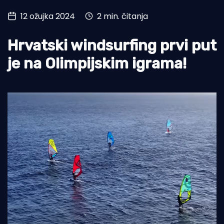
12 ožujka 2024
2 min. čitanja
Turizam i nautika
Pomorstvo
Hrvatski windsurfing prvi put
Ribolov
je na Olimpijskim igrama!
Ekologija
Tradicija i kultura