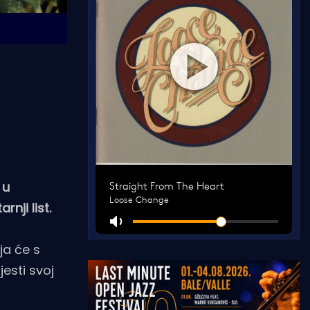
 u
nji list.
ja će s
esti svoj