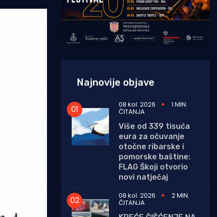
Najnovije objave
08 kol. 2026
1 MIN.
ČITANJA
Više od 339 tisuća
eura za očuvanje
otočne ribarske i
pomorske baštine:
FLAG Škoji otvorio
novi natječaj
08 kol. 2026
2 MIN.
ČITANJA