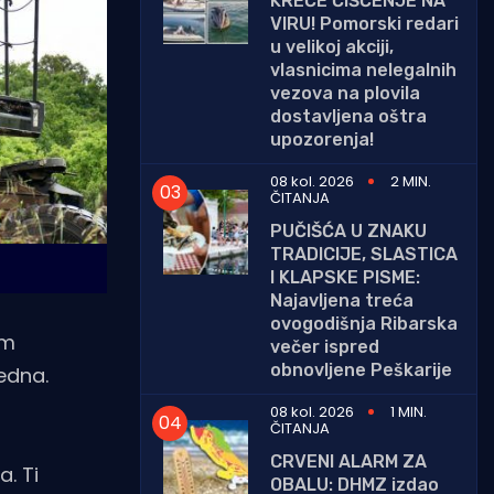
KREĆE ČIŠĆENJE NA
VIRU! Pomorski redari
u velikoj akciji,
vlasnicima nelegalnih
vezova na plovila
dostavljena oštra
upozorenja!
08 kol. 2026
2 MIN.
ČITANJA
PUČIŠĆA U ZNAKU
TRADICIJE, SLASTICA
I KLAPSKE PISME:
Najavljena treća
ovogodišnja Ribarska
om
večer ispred
obnovljene Peškarije
edna.
08 kol. 2026
1 MIN.
ČITANJA
CRVENI ALARM ZA
a. Ti
OBALU: DHMZ izdao