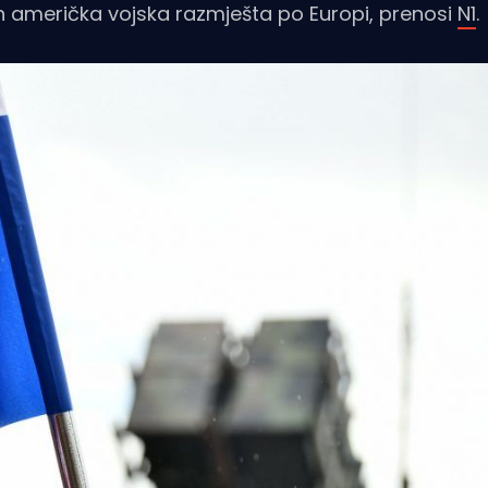
ih američka vojska razmješta po Europi, prenosi
N1
.