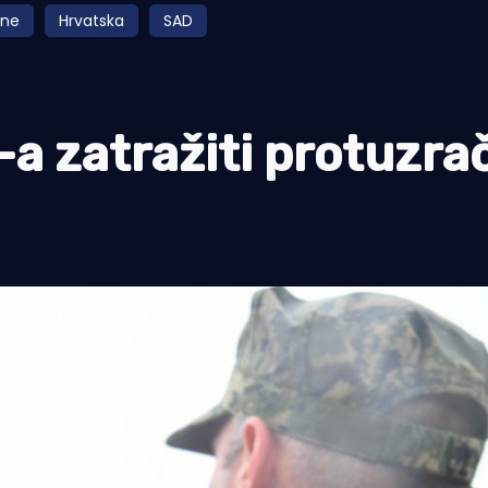
ane
Hrvatska
SAD
a zatražiti protuzra