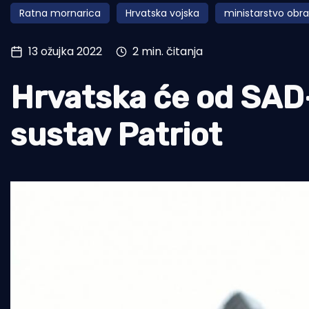
Ratna mornarica
Hrvatska vojska
ministarstvo obr
Pomorstvo
Ribolov
13 ožujka 2022
2 min. čitanja
Ekologija
Hrvatska će od SAD-
Tradicija i kultura
sustav Patriot