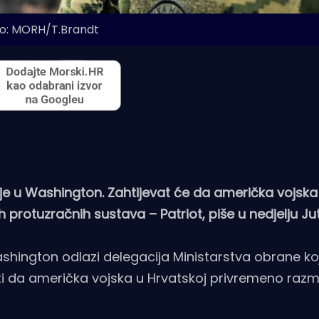
o: MORH/T.Brandt
uje u Washington. Zahtijevat će da američka vojska
protuzračnih sustava – Patriot, piše u nedjelju Jutar
hington odlazi delegacija Ministarstva obrane ko
da američka vojska u Hrvatskoj privremeno razmj