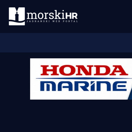
Početna
Morski plus
Morski TV
Obala
Otoci
Turizam i nautika