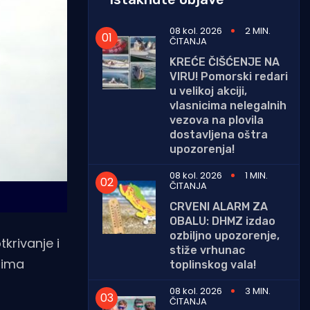
08 kol. 2026
2 MIN.
ČITANJA
KREĆE ČIŠĆENJE NA
VIRU! Pomorski redari
u velikoj akciji,
vlasnicima nelegalnih
vezova na plovila
dostavljena oštra
upozorenja!
08 kol. 2026
1 MIN.
ČITANJA
CRVENI ALARM ZA
OBALU: DHMZ izdao
ozbiljno upozorenje,
krivanje i
stiže vrhunac
 ima
toplinskog vala!
08 kol. 2026
3 MIN.
ČITANJA