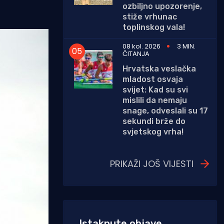
ozbiljno upozorenje,
stiže vrhunac
toplinskog vala!
08 kol. 2026
3 MIN.
ČITANJA
Hrvatska veslačka
mladost osvaja
svijet: Kad su svi
mislili da nemaju
snage, odveslali su 17
sekundi brže do
svjetskog vrha!
PRIKAŽI JOŠ VIJESTI
Istaknute objave