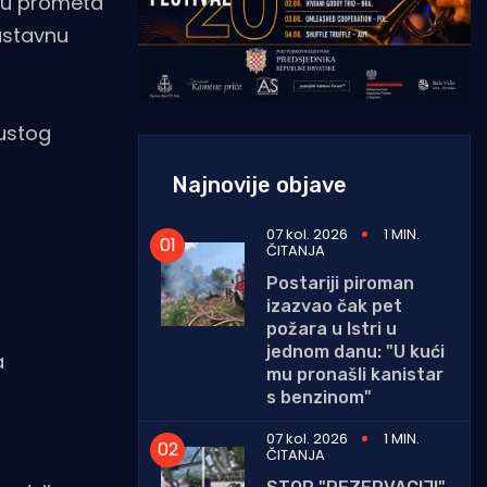
iju prometa
ustavnu
gustog
Najnovije objave
07 kol. 2026
1 MIN.
ČITANJA
Postariji piroman
izazvao čak pet
požara u Istri u
jednom danu: "U kući
a
mu pronašli kanistar
s benzinom"
07 kol. 2026
1 MIN.
ČITANJA