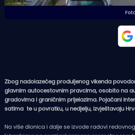
Fot
Zbog nadolazećeg produljenog vikenda povodom T
glavnim autocestovnim pravcima, osobito na aut
gradovima i graničnim prijelazima. Pojačani int
satima te u povratku, u nedjelju, izvještavaju Hr
Na više dionica i dalje se izvode radovi redovn