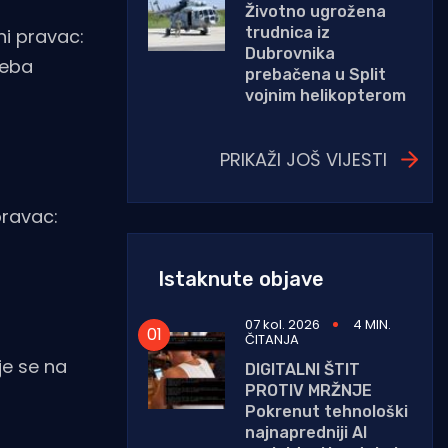
Životno ugrožena
trudnica iz
ni pravac:
Dubrovnika
reba
prebačena u Split
vojnim helikopterom
PRIKAŽI JOŠ VIJESTI
pravac:
Istaknute objave
07 kol. 2026
4 MIN.
ČITANJA
je se na
DIGITALNI ŠTIT
PROTIV MRŽNJE
Pokrenut tehnološki
najnapredniji AI