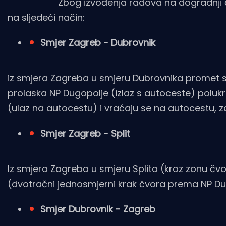
Zbog izvođenja radova na dogradnji čvora Du
na sljedeći način:
Smjer Zagreb - Dubrovnik
iz smjera Zagreba u smjeru Dubrovnika promet se 
prolaska NP Dugopolje (izlaz s autoceste) poluk
(ulaz na autocestu) i vraćaju se na autocestu, z
Smjer Zagreb - Split
Iz smjera Zagreba u smjeru Splita (kroz zonu č
(dvotračni jednosmjerni krak čvora prema NP D
Smjer Dubrovnik - Zagreb