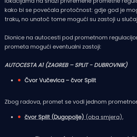
lokacijama na snazi privremene prometne regulac
kako bi se povećala protočnost: gdje god je mog
traku
,
no unatoč tome mogući su zastoji u sluča
Dionice na autocesti pod prometnom regulacijom 
prometa mogući eventualni zastoji:
AUTOCESTA A1 (ZAGREB – SPLIT - DUBROVNIK)
Čvor Vučevica – čvor Split
Zbog radova, promet se vodi jednom prometnom
čvor Split (Dugopolje)
(oba smjera),