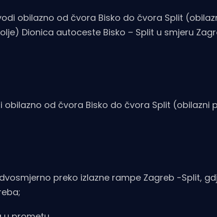
di obilazno od čvora Bisko do čvora Split (obilaz
olje) Dionica autoceste Bisko – Split u smjeru Zag
i obilazno od čvora Bisko do čvora Split (obilazni 
 dvosmjerno preko izlazne rampe Zagreb -Split, gd
reba;
 u prometu.