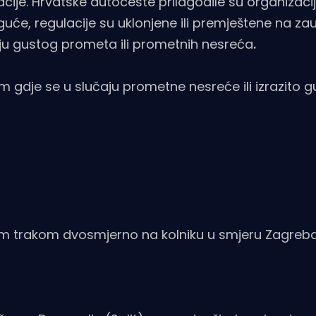
ije. Hrvatske autoceste prilagodile su organizac
uće, regulacije su uklonjene ili premještene na za
ju gustog prometa ili prometnih nesreća
.
gdje se u slučaju prometne nesreće ili izrazito 
 trakom dvosmjerno na kolniku u smjeru Zagreb