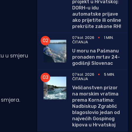
projekt u Hrvatskoj:
DORH-u idu
automatske prijave
ako prijetite ili online
prekršite zakone RH!
07 kol. 2026
1 MIN.
ČITANJA
U moru na Pašmanu
ku u smjeru
pronađen mrtav 24-
godišnji Slovenac
07 kol. 2026
5 MIN.
ČITANJA
Veličanstven prizor
na morskim vratima
 smjera.
prema Kornatima:
Nadbiskup Zgrablić
blagoslovio jedan od
najvećih Gospinog
kipova u Hrvatskoj