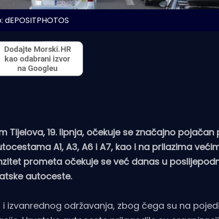
o: dEPOSITPHOTOS
ijelova, 19. lipnja, očekuje se značajno pojačan
ocestama A1, A3, A6 i A7, kao i na prilazima veći
enzitet prometa očekuje se već danas u poslijepo
vatske autoceste.
og i izvanrednog održavanja, zbog čega su na pojed