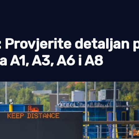
 Provjerite detaljan 
a A1, A3, A6 i A8