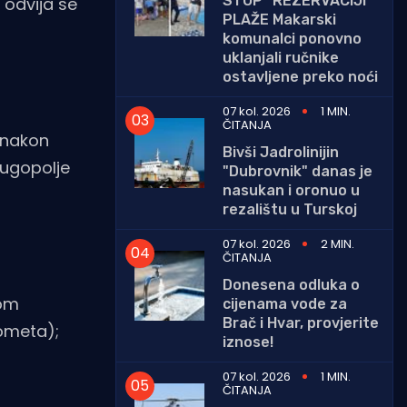
STOP "REZERVACIJI"
odvija se
PLAŽE Makarski
komunalci ponovno
uklanjali ručnike
ostavljene preko noći
07 kol. 2026
1 MIN.
ČITANJA
e nakon
Bivši Jadrolinijin
Dugopolje
"Dubrovnik" danas je
nasukan i oronuo u
rezalištu u Turskoj
07 kol. 2026
2 MIN.
ČITANJA
Donesena odluka o
kom
cijenama vode za
Brač i Hvar, provjerite
prometa);
iznose!
07 kol. 2026
1 MIN.
ČITANJA