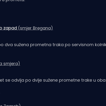
reb zapad
(smjer Bregana)
po dva sužena prometna traka po servisnom kolni
a smjera)
 se odvija po dvije sužene prometne trake u oba