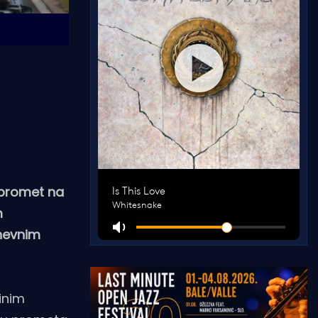
 promet na
m
dnevnim
inim