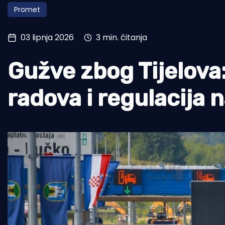
Promet
Pomorstvo
Ribolov
03 lipnja 2026
3 min. čitanja
Ekologija
Gužve zbog Tijelova:
Tradicija i kultura
radova i regulacija n