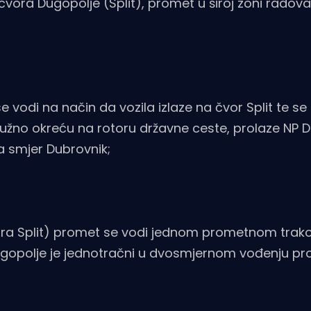
gopolje (Split), promet u široj zoni radova 
vodi na način da vozila izlaze na čvor Split te s
ružno okreću na rotoru državne ceste, prolaze NP 
a smjer Dubrovnik;
vora Split) promet se vodi jednom prometnom tra
ugopolje je jednotračni u dvosmjernom vođenju 