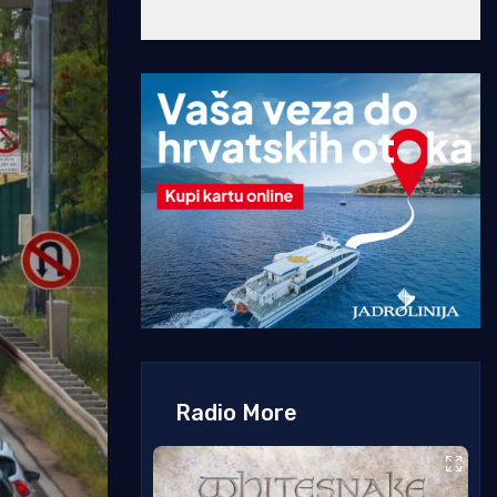
Radio More