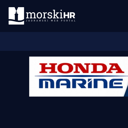
Početna
Morski plus
Morski TV
Obala
Otoci
Turizam i nautika