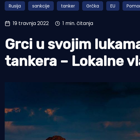
Rusija
sankcije
tanker
Grčka
EU
Pomor
Pomorstvo
Ribolov
19 travnja 2022
1 min. čitanja
Ekologija
Grci u svojim lukama
Tradicija i kultura
tankera – Lokalne vl