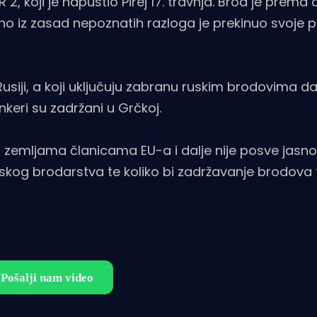
ER 2, koji je napustio Pirej 17. travnja. Brod je prem
 iz zasad nepoznatih razloga je prekinuo svoje p
siji, a koji uključuju zabranu ruskim brodovima da
ankeri su zadržani u Grčkoj.
emljama članicama EU-a i dalje nije posve jasno 
ruskog brodarstva te koliko bi zadržavanje brodova