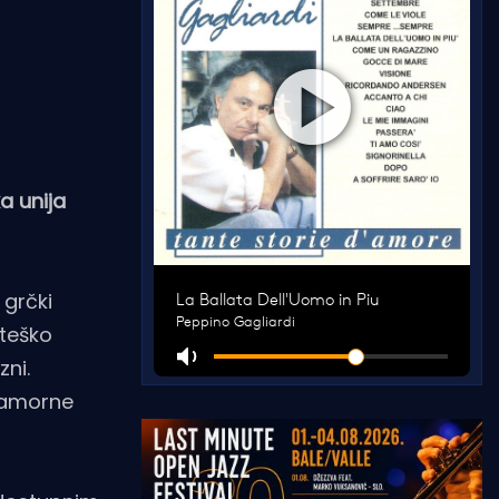
a unija
 grčki
 teško
zni.
Mramorne