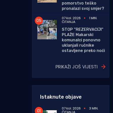
pomorstvo teško
pronalazi svoj smjer?
07 kol. 2026
1 MIN.
ČITANJA
STOP "REZERVACIJI"
PLAŽE Makarski
komunalci ponovno
uklanjali ručnike
ostavljene preko noći
PRIKAŽI JOŠ VIJESTI
Istaknute objave
07 kol. 2026
3 MIN.
ČITANJA