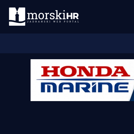
Početna
Morski plus
Morski TV
Obala
Otoci
Turizam i nautika