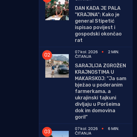
DAN KADA JE PALA
"KRAJINA": Kako je
general Stipetić
ispisao povijest i
gospodski okončao
rat
07 kol. 2026
2 MIN.
ČITANJA
SARAJLIJA ZGROŽEN
KRAJNOSTIMA U
MAKARSKOJ: "Ja sam
bježao u poderanim
farmerkama, a
ukrajinski tajkuni
divljaju u Poršeima
dok im domovina
gori!"
07 kol. 2026
6 MIN.
ČITANJA