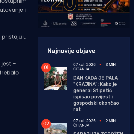
a dostupnim
utovanje i
 pristaju u
Najnovije objave
jest –
07 kol. 2026
3 MIN.
ČITANJA
 trebalo
DAN KADA JE PALA
"KRAJINA": Kako je
general Stipetić
ispisao povijest i
gospodski okončao
rat
07 kol. 2026
2 MIN.
ČITANJA