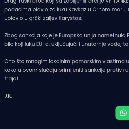
Drugi ruski brod koji su zaplijenili Grci je VF TANK
podacima plovio za luku Kavkaz u Crnom moru, no
uplovio u grčki zaljev Karystos.
Zbog sankcija koje je Europska unija nametnula Ru
bilo koji luku EU-a, uključujući i unutarnje vode, t
Ono što mnogim lokalnim pomorskim vlastima u z
kako u ovom slučaju primijeniti sankcije protiv 
trajati.
J.K.