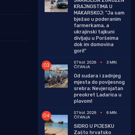
SARAJLIJA ZGROŽEN
KRAJNOSTIMA U
MAKARSKOJ: "Ja sam
bježao u poderanim
farmerkama, a
ukrajinski tajkuni
divljaju u Poršeima
dok im domovina
gori!"
07 kol. 2026
3 MIN.
ČITANJA
Od sudara i zadnjeg
mjesta do povijesnog
srebra: Nevjerojatan
preokret Lađarica u
plavom!
07 kol. 2026
6 MIN.
ČITANJA
SIDRO U PIJESKU
Zašto hrvatsko