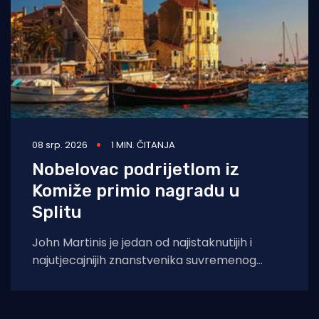
08 srp. 2026
1 MIN. ČITANJA
Nobelovac podrijetlom iz
Komiže primio nagradu u
Splitu
John Martinis je jedan od najistaknutijih i
najutjecajnijih znanstvenika suvremenog
doba u području eksperimentalne kvantne
fizike i kvantnih tehnologija, a