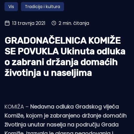
Vis
Tradicija i kultura
Turizam i nautika
Pomorstvo
13 travnja 2021
2 min. čitanja
Ribolov
GRADONAČELNICA KOMIŽE
Ekologija
SE POVUKLA Ukinuta odluka
Tradicija i kultura
o zabrani držanja domaćih
životinja u naseljima
KOMIŽA –
Nedavna odluka Gradskog vijeća
Komiže, kojom je zabranjeno držanje domaćih
životinja unutar naselja na području Grada
Komiže, izazvala je glasna negodovanja i