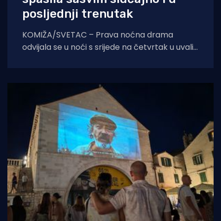
posljednji trenutak
KOMIŽA/SVETAC – Prava noćna drama
odvijala se u noći s srijede na četvrtak u uvali
Slatina na nenaseljenom otoku Svecu