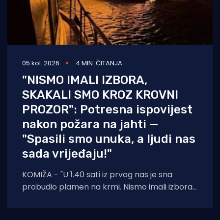
05 kol. 2026
4 MIN. ČITANJA
"NISMO IMALI IZBORA,
SKAKALI SMO KROZ KROVNI
PROZOR": Potresna ispovijest
nakon požara na jahti —
"Spasili smo unuka, a ljudi nas
sada vrijeđaju!"
KOMIŽA - "U 1.40 sati iz prvog nas je sna
probudio plamen na krmi. Nismo imali izbora
— suprug, ja