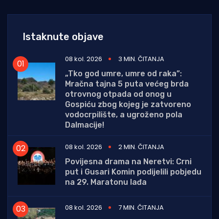
Istaknute objave
08 kol. 2026
3 MIN. ČITANJA
„Tko god umre, umre od raka”:
Mračna tajna 5 puta većeg brda
otrovnog otpada od onog u
Gospiću zbog kojeg je zatvoreno
vodocrpilište, a ugroženo pola
Dalmacije!
08 kol. 2026
2 MIN. ČITANJA
Povijesna drama na Neretvi: Crni
put i Gusari Komin podijelili pobjedu
na 29. Maratonu lađa
08 kol. 2026
7 MIN. ČITANJA