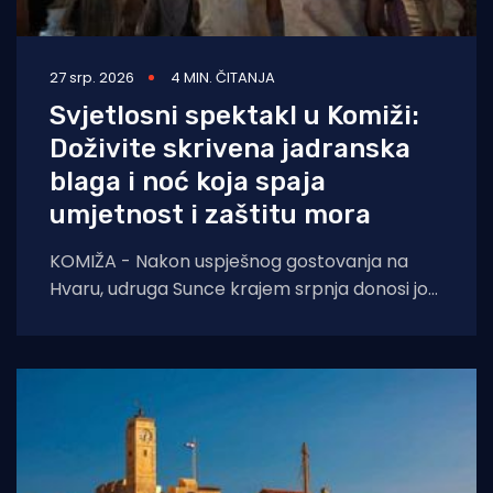
27 srp. 2026
4 MIN. ČITANJA
Svjetlosni spektakl u Komiži:
Doživite skrivena jadranska
blaga i noć koja spaja
umjetnost i zaštitu mora
KOMIŽA - Nakon uspješnog gostovanja na
Hvaru, udruga Sunce krajem srpnja donosi još
jednu jedinstvenu večer posvećenu očuvanju
mora. U četvrtak,