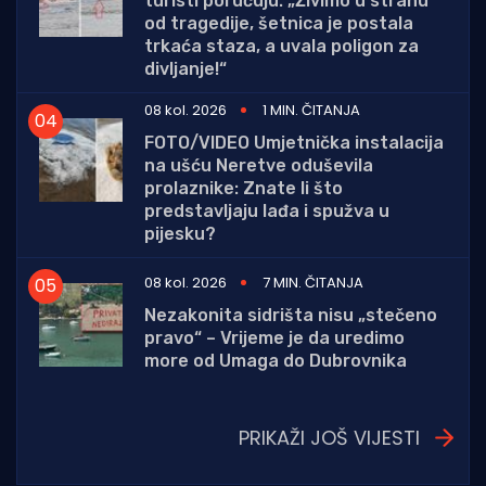
turisti poručuju: „Živimo u strahu
od tragedije, šetnica je postala
trkaća staza, a uvala poligon za
divljanje!“
08 kol. 2026
1 MIN. ČITANJA
FOTO/VIDEO Umjetnička instalacija
na ušću Neretve oduševila
prolaznike: Znate li što
predstavljaju lađa i spužva u
pijesku?
08 kol. 2026
7 MIN. ČITANJA
Nezakonita sidrišta nisu „stečeno
pravo“ – Vrijeme je da uredimo
more od Umaga do Dubrovnika
PRIKAŽI JOŠ VIJESTI