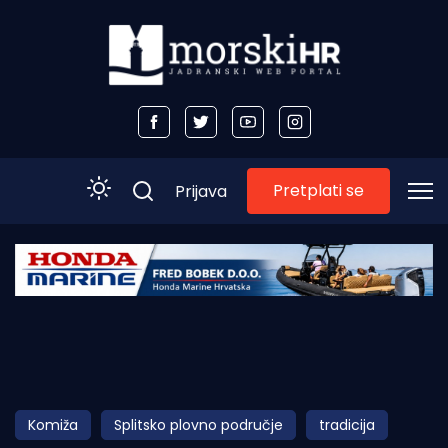
Pretplati se
Prijava
Početna
Morski plus
Morski TV
Obala
Komiža
Splitsko plovno područje
tradicija
Otoci