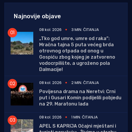
Najnovije objave
08 kol. 2026
3 MIN. ČITANJA
„Tko god umre, umre od raka”:
Mračna tajna 5 puta većeg brda
otrovnog otpada od onog u
Gospiću zbog kojeg je zatvoreno
vodocrpilište, a ugroženo pola
Dalmacije!
08 kol. 2026
2 MIN. ČITANJA
Povijesna drama na Neretvi: Crni
put i Gusari Komin podijelili pobjedu
na 29. Maratonu lađa
08 kol. 2026
1 MIN. ČITANJA
APEL S KAPRIJA Očajni mještani i