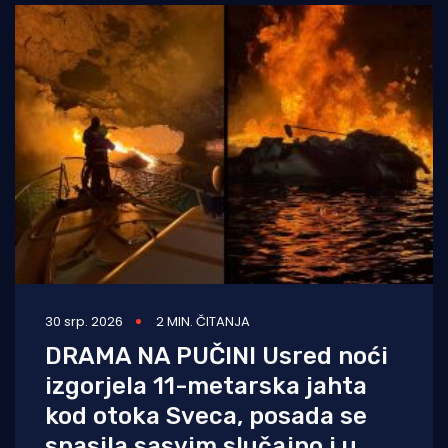
30 srp. 2026
2 MIN. ČITANJA
DRAMA NA PUČINI Usred noći
izgorjela 11-metarska jahta
kod otoka Sveca, posada se
spasila sasvim slučajno i u