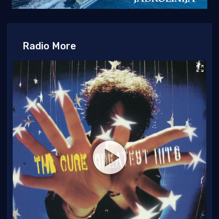
Radio More