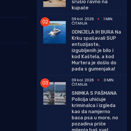
srušio ravno na
kupače
09 kol. 2026
1 MIN.
ČITANJA
ODNIJELA IH BURA Na
Krku spašavali SUP
entuzijaste,
izgubljenih je bilo i
kod Kaštela, a kod
Murtera je došlo do
pada s gumenjaka!
09 kol. 2026
3 MIN.
ČITANJA
SNIMKA S PAŠMANA
Policija uhićuje
kriminalca i izgleda
kao da namjerno
baca psa u more, no
pozadina priče
mijenja baš sve!