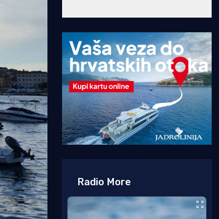
Radio More