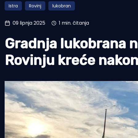
Istra
Rovinj
lukobran
Pomorstvo
Ribolov
09 lipnja 2025
1 min. čitanja
Ekologija
Gradnja lukobrana n
Tradicija i kultura
Rovinju kreće nakon