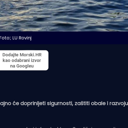
Foto:; LU Rovinj
no će doprinijeti sigurnosti, zaštiti obale i razvoj