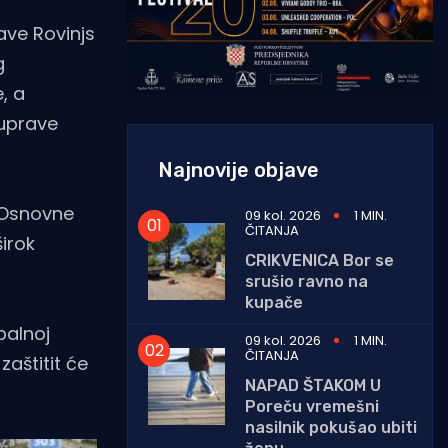
ave Rovinjs
g
, a
 uprave
Najnovije objave
. Osnovne
09 kol. 2026
1 MIN.
ČITANJA
irok
CRIKVENICA Bor se
srušio ravno na
kupače
balnoj
09 kol. 2026
1 MIN.
ČITANJA
aštitit će
NAPAD ŠTAKOM U
Poreču vremešni
nasilnik pokušao ubiti