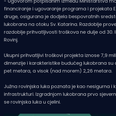
- Ugovorom potpisanim između Ministarstva mora,
financiranje i ugovaranje programa i projekata E
druge, osigurana je dodjela bespovratnih sreds
lukobrana na otoku Sv. Katarina. Razdoblje prove
razdoblje prihvatljivosti troškova ne dulje od 30. 
Rovinj.
Ukupni prihvatljivi troškovi projekta iznose 7,9 
dimenzije i karakteristike budućeg lukobrana su 
pet metara, a visok (nad morem) 2,26 metara.
Južna rovinjska luka poznata je kao nesigurna i 
infrastrukturi. Izgradnjom lukobrana prvo sjevern
se rovinjska luka u cjelini.