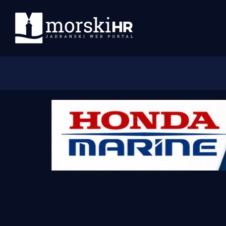
Početna
Morski plus
Morski TV
Obala
Otoci
Turizam i nautika