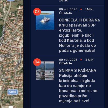
ženu
09 kol. 2026
1 MIN.
ČITANJA
ODNIJELA IH BURA Na
Krku spašavali SUP
entuzijaste,
izgubljenih je bilo i
kod Kaštela, a kod
Murtera je došlo do
pada s gumenjaka!
09 kol. 2026
3 MIN.
ČITANJA
SNIMKA S PAŠMANA
Policija uhićuje
kriminalca i izgleda
kao da namjerno
baca psa u more, no
pozadina priče
mijenja baš sve!