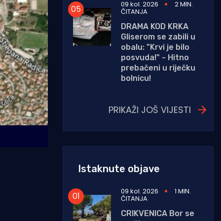
09 kol. 2026
2 MIN.
ČITANJA
DRAMA KOD KRKA
Gliserom se zabili u
obalu: "Krvi je bilo
posvuda!" - Hitno
prebačeni u riječku
bolnicu!
PRIKAŽI JOŠ VIJESTI
Istaknute objave
09 kol. 2026
1 MIN.
ČITANJA
CRIKVENICA Bor se