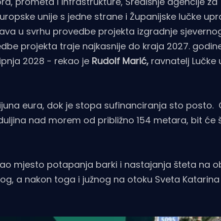
 prometa i infrastrukture, Središnje agencije za
uropske unije s jedne strane i Županijske lučke upr
tava u svrhu provedbe projekta izgradnje sjeverno
dbe projekta traje najkasnije do kraja 2027. godine
lipnja 2028 - rekao je
Rudolf Marić,
ravnatelj Lučke
milijuna eura, dok je stopa sufinanciranja sto posto
duljina nad morem od približno 154 metara, bit će š
kao mjesto potapanja barki i nastajanja šteta na o
og, a nakon toga i južnog na otoku Sveta Katarina z