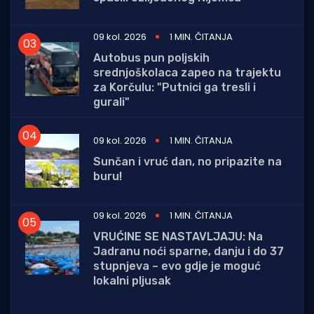
09 kol. 2026
1 MIN. ČITANJA
Autobus pun poljskih
srednjoškolaca zapeo na trajektu
za Korčulu: "Putnici ga tresli i
gurali"
09 kol. 2026
1 MIN. ČITANJA
Sunčan i vruć dan, no pripazite na
buru!
09 kol. 2026
1 MIN. ČITANJA
VRUĆINE SE NASTAVLJAJU: Na
Jadranu noći sparne, danju i do 37
stupnjeva – evo gdje je moguć
lokalni pljusak