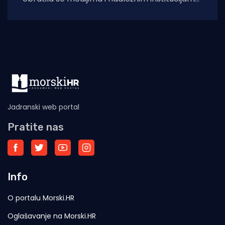
otvorenim pismom u kojem iznosi niz kritika
na
Jadranski web portal
Pratite nas
Info
O portalu Morski.HR
Oglašavanje na Morski.HR