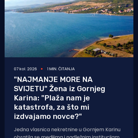
07 kol. 2026
1 MIN. ČITANJA
"NAJMANJE MORE NA
SVIJETU" Žena iz Gornjeg
Karina: "Plaža nam je
katastrofa, za što mi
izdvajamo novce?"
Jedna vlasnica nekretnine u Gornjem Karinu
obratila se medijima i nadležnim institucijama