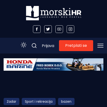
Pretplati se
Prijava
Početna
Morski plus
Morski TV
Obala
Zadar
Sport i rekreacija
bazen
Otoci