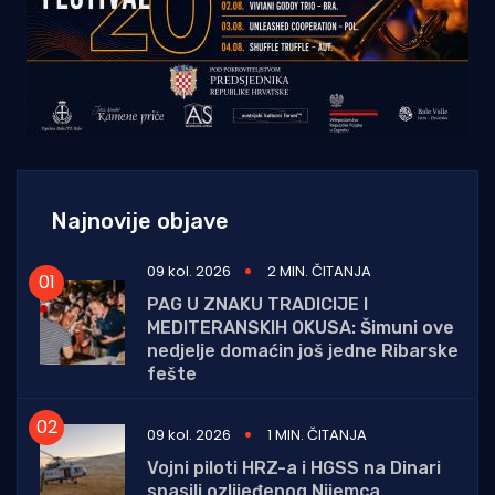
Najnovije objave
09 kol. 2026
2 MIN. ČITANJA
PAG U ZNAKU TRADICIJE I
MEDITERANSKIH OKUSA: Šimuni ove
nedjelje domaćin još jedne Ribarske
fešte
09 kol. 2026
1 MIN. ČITANJA
Vojni piloti HRZ-a i HGSS na Dinari
spasili ozlijeđenog Nijemca