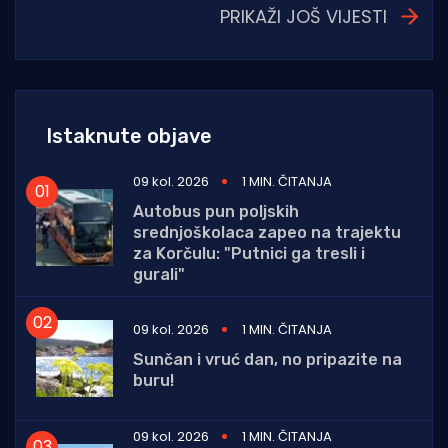
PRIKAŽI JOŠ VIJESTI
Istaknute objave
09 kol. 2026
1 MIN. ČITANJA
Autobus pun poljskih
srednjoškolaca zapeo na trajektu
za Korčulu: "Putnici ga tresli i
gurali"
09 kol. 2026
1 MIN. ČITANJA
Sunčan i vruć dan, no pripazite na
buru!
09 kol. 2026
1 MIN. ČITANJA