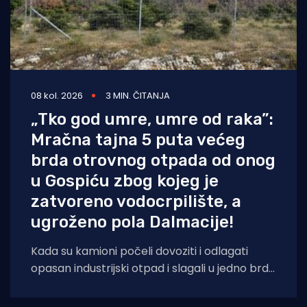
08 kol. 2026
3 MIN. ČITANJA
„Tko god umre, umre od raka”:
Mračna tajna 5 puta većeg
brda otrovnog otpada od onog
u Gospiću zbog kojeg je
zatvoreno vodocrpilište, a
ugroženo pola Dalmacije!
Kada su kamioni počeli dovoziti i odlagati
opasan industrijski otpad i slagali u jedno brdo
ljudima odmah pokraj kuća, sve