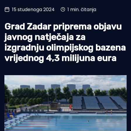
15 studenoga 2024
1 min. čitanja
Turizam i nautika
Pomorstvo
Grad Zadar priprema objavu
Ribolov
javnog natječaja za
izgradnju olimpijskog bazena
Ekologija
vrijednog 4,3 milijuna eura
Tradicija i kultura