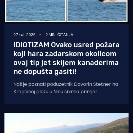
07 kol. 2026
2 MIN. ČITANJA
IDIOTIZAM Ovako usred požara
koji hara zadarskom okolicom
ovaj tip jet skijem kanaderima
ne dopušta gasiti!
Naš je poznati poduzetnik Davorin Stetner na
Kraljičinoj plažu u Ninu snimio primjer
eklatantnog idiotizma, ekstremne gluposti,
neobranjive drskosti i