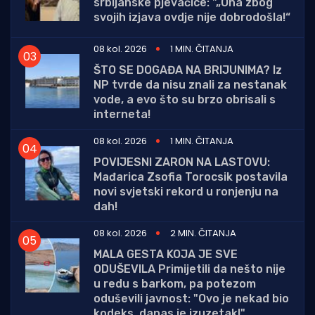
srbijanske pjevačice: "„Ona zbog
svojih izjava ovdje nije dobrodošla!“
08 kol. 2026
1 MIN. ČITANJA
ŠTO SE DOGAĐA NA BRIJUNIMA? Iz
NP tvrde da nisu znali za nestanak
vode, a evo što su brzo obrisali s
interneta!
08 kol. 2026
1 MIN. ČITANJA
POVIJESNI ZARON NA LASTOVU:
Mađarica Zsofia Torocsik postavila
novi svjetski rekord u ronjenju na
dah!
08 kol. 2026
2 MIN. ČITANJA
MALA GESTA KOJA JE SVE
ODUŠEVILA Primijetili da nešto nije
u redu s barkom, pa potezom
oduševili javnost: "Ovo je nekad bio
kodeks, danas je izuzetak!"