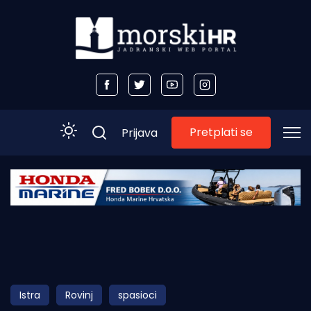
Pretplati se
Prijava
Početna
Morski plus
Morski TV
Obala
Istra
Rovinj
spasioci
Otoci