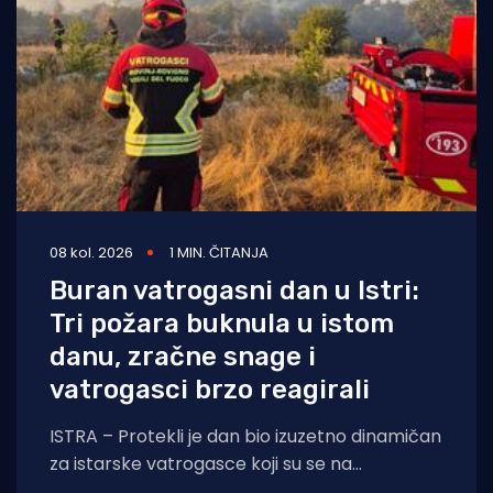
08 kol. 2026
1 MIN. ČITANJA
Buran vatrogasni dan u Istri:
Tri požara buknula u istom
danu, zračne snage i
vatrogasci brzo reagirali
ISTRA – Protekli je dan bio izuzetno dinamičan
za istarske vatrogasce koji su se na
otvorenom prostoru borili s tri požara,