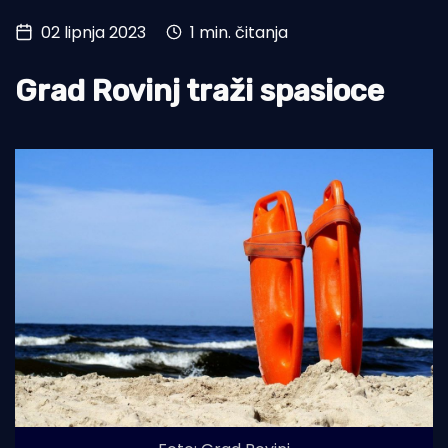
02 lipnja 2023
1 min. čitanja
Turizam i nautika
Pomorstvo
Grad Rovinj traži spasioce
Ribolov
Ekologija
Tradicija i kultura