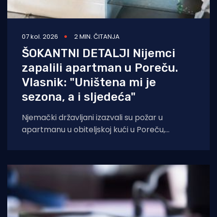
07 kol. 2026
2 MIN. ČITANJA
ŠOKANTNI DETALJI Nijemci
zapalili apartman u Poreču.
Vlasnik: "Uništena mi je
sezona, a i sljedeća"
Njemački državljani izazvali su požar u
apartmanu u obiteljskoj kući u Poreču,
pokazao je policijski očevid. U vatri je uništen