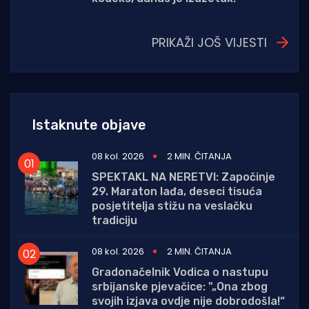
PRIKAŽI JOŠ VIJESTI
Istaknute objave
08 kol. 2026
2 MIN. ČITANJA
SPEKTAKL NA NERETVI: Započinje
29. Maraton lađa, deseci tisuća
posjetitelja stižu na veslačku
tradiciju
08 kol. 2026
2 MIN. ČITANJA
Gradonačelnik Vodica o nastupu
srbijanske pjevačice: "„Ona zbog
svojih izjava ovdje nije dobrodošla!“