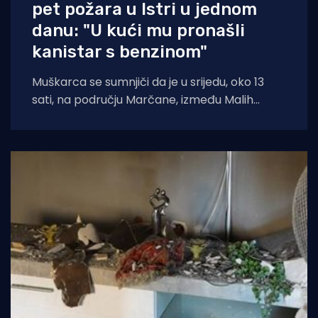
pet požara u Istri u jednom
danu: "U kući mu pronašli
kanistar s benzinom"
Muškarca se sumnjiči da je u srijedu, oko 13
sati, na području Marčane, između Malih
Vareški i Krnice, izazvao požar