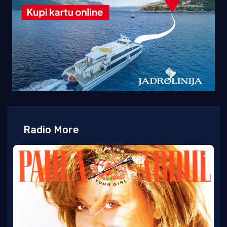
Radio More