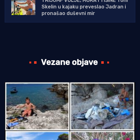
TRIJUMF VOLJE, MORA I TIŠINE Toni
Skelin u kajaku preveslao Jadran i
pronašao duševni mir
Vezane objave