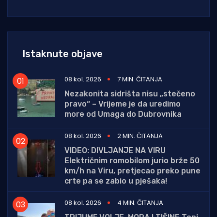
Istaknute objave
08 kol. 2026
7 MIN. ČITANJA
Nezakonita sidrišta nisu „stečeno
pravo“ – Vrijeme je da uredimo
more od Umaga do Dubrovnika
08 kol. 2026
2 MIN. ČITANJA
VIDEO: DIVLJANJE NA VIRU
Električnim romobilom jurio brže 50
km/h na Viru, pretjecao preko pune
crte pa se zabio u pješaka!
08 kol. 2026
4 MIN. ČITANJA