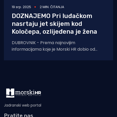
19 srp. 2025
2 MIN. ČITANJA
DOZNAJEMO Pri luđačkom
nasrtaju jet skijem kod
Koločepa, ozlijeđena je žena
DUBROVNIK - Prema najnovijim
informacijama koje je Morski HR dobio od
dubrovačke policije, jedna je žena lakše
ozlijeđena u incidentu kojeg
Jadranski web portal
Pratite nas