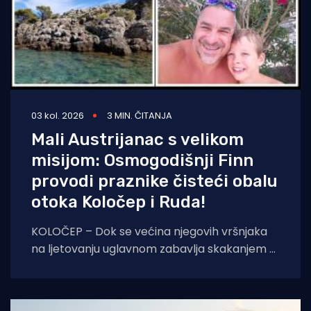
03 kol. 2026
3 MIN. ČITANJA
Mali Austrijanac s velikom
misijom: Osmogodišnji Finn
provodi praznike čisteći obalu
otoka Koločep i Ruda!
KOLOČEP – Dok se većina njegovih vršnjaka
na ljetovanju uglavnom zabavlja skakanjem u
more i uživanjem u sladoledu, osmogodišnji
dječak Finn