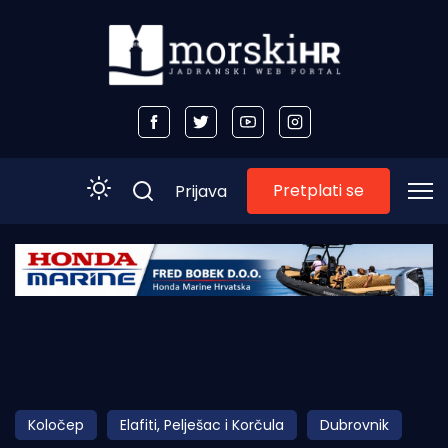
Pretplati se
Prijava
Početna
Morski plus
Morski TV
Obala
Koločep
Elafiti, Pelješac i Korčula
Dubrovnik
Otoci