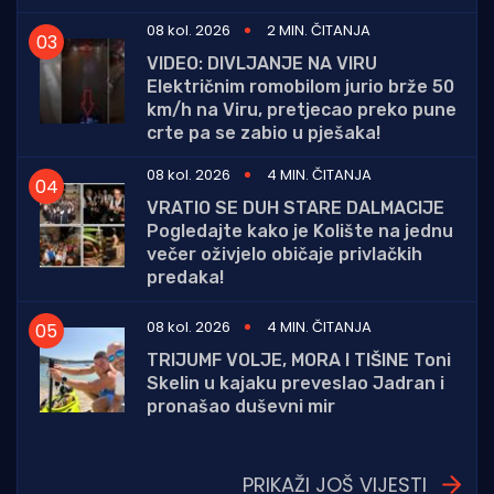
08 kol. 2026
2 MIN. ČITANJA
VIDEO: DIVLJANJE NA VIRU
Električnim romobilom jurio brže 50
km/h na Viru, pretjecao preko pune
crte pa se zabio u pješaka!
08 kol. 2026
4 MIN. ČITANJA
VRATIO SE DUH STARE DALMACIJE
Pogledajte kako je Kolište na jednu
večer oživjelo običaje privlačkih
predaka!
08 kol. 2026
4 MIN. ČITANJA
TRIJUMF VOLJE, MORA I TIŠINE Toni
Skelin u kajaku preveslao Jadran i
pronašao duševni mir
PRIKAŽI JOŠ VIJESTI