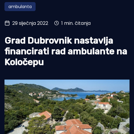
ambulanta
Turizam i nautika
Pomorstvo
29 siječnja 2022
1 min. čitanja
Ribolov
Grad Dubrovnik nastavlja
Ekologija
financirati rad ambulante na
Tradicija i kultura
Koločepu