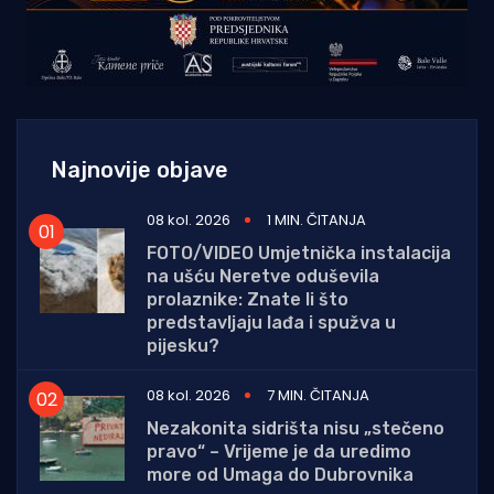
Najnovije objave
08 kol. 2026
1 MIN. ČITANJA
FOTO/VIDEO Umjetnička instalacija
na ušću Neretve oduševila
prolaznike: Znate li što
predstavljaju lađa i spužva u
pijesku?
08 kol. 2026
7 MIN. ČITANJA
Nezakonita sidrišta nisu „stečeno
pravo“ – Vrijeme je da uredimo
more od Umaga do Dubrovnika