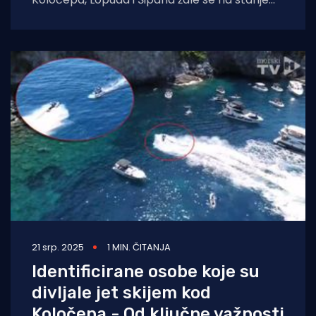
brodova koji ih povezuju s gradom. Jadrolinija
21 srp. 2025
1 MIN. ČITANJA
Identificirane osobe koje su
divljale jet skijem kod
Koločepa - Od ključne važnosti