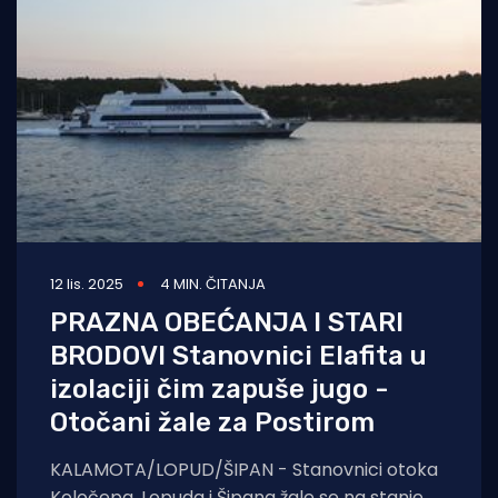
12 lis. 2025
4 MIN. ČITANJA
PRAZNA OBEĆANJA I STARI
BRODOVI Stanovnici Elafita u
izolaciji čim zapuše jugo -
Otočani žale za Postirom
KALAMOTA/LOPUD/ŠIPAN - Stanovnici otoka
Koločepa, Lopuda i Šipana žale se na stanje