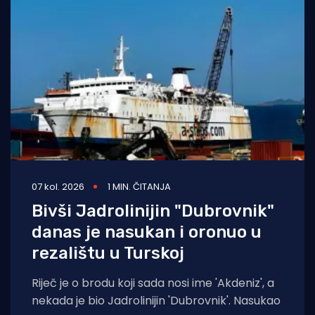
07 kol. 2026
1 MIN. ČITANJA
Bivši Jadrolinijin "Dubrovnik"
danas je nasukan i oronuo u
rezalištu u Turskoj
Riječ je o brodu koji sada nosi ime 'Akdeniz', a
nekada je bio Jadrolinijin 'Dubrovnik'. Nasukao