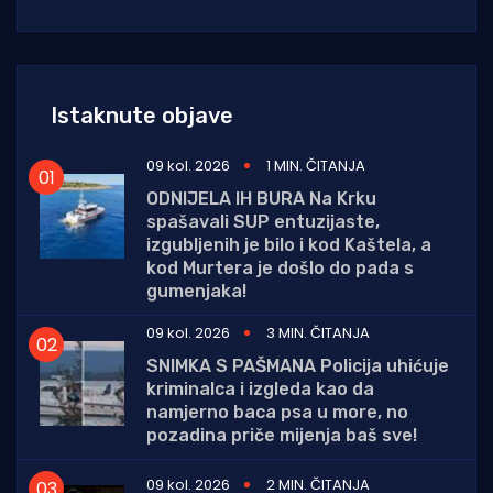
Istaknute objave
09 kol. 2026
1 MIN. ČITANJA
ODNIJELA IH BURA Na Krku
spašavali SUP entuzijaste,
izgubljenih je bilo i kod Kaštela, a
kod Murtera je došlo do pada s
gumenjaka!
09 kol. 2026
3 MIN. ČITANJA
SNIMKA S PAŠMANA Policija uhićuje
kriminalca i izgleda kao da
namjerno baca psa u more, no
pozadina priče mijenja baš sve!
09 kol. 2026
2 MIN. ČITANJA