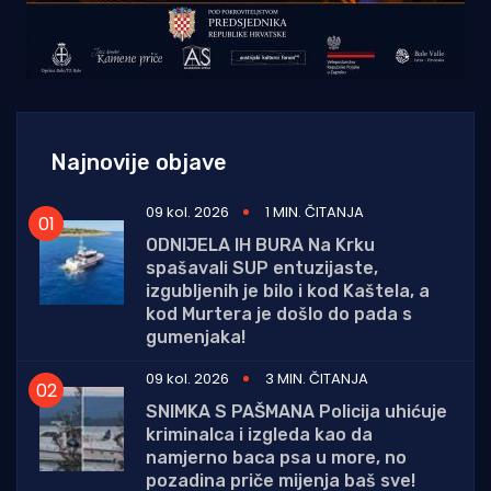
Najnovije objave
09 kol. 2026
1 MIN. ČITANJA
ODNIJELA IH BURA Na Krku
spašavali SUP entuzijaste,
izgubljenih je bilo i kod Kaštela, a
kod Murtera je došlo do pada s
gumenjaka!
09 kol. 2026
3 MIN. ČITANJA
SNIMKA S PAŠMANA Policija uhićuje
kriminalca i izgleda kao da
namjerno baca psa u more, no
pozadina priče mijenja baš sve!