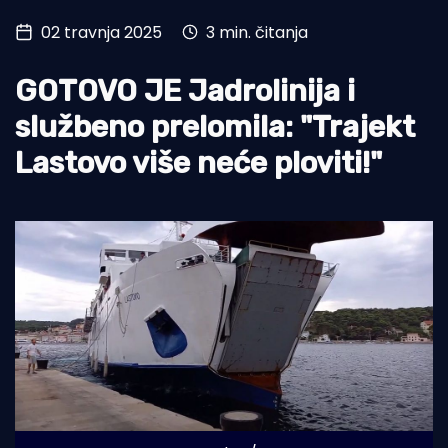
02 travnja 2025
3 min. čitanja
Turizam i nautika
Pomorstvo
GOTOVO JE Jadrolinija i
Ribolov
službeno prelomila: "Trajekt
Lastovo više neće ploviti!"
Ekologija
Tradicija i kultura