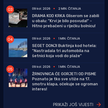
09 kol. 2026
2 MIN. ČITANJA
DRAMA KOD KRKA Gliserom se zabili
u obalu: "Krvi je bilo posvuda!" -
Hitno prebačeni u riječku bolnicu!
09 kol. 2026
1 MIN. ČITANJA
SEGET DONJI Buktinja kod hotela:
"Nastradala tri automobila na
šetnici koja vodi do plaže"
09 kol. 2026
1 MIN. ČITANJA
ŽRNOVNICA ĆE GORJETI OD PISME
Poznato je tko sve stiže na 17.
smotru klapa, očekuje se ogroman
interes!
PRIKAŽI JOŠ VIJESTI