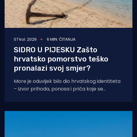
07 kol. 2026
6 MIN. ČITANJA
SIDRO U PIJESKU Zašto
hrvatsko pomorstvo teško
pronalazi svoj smjer?
More je oduvijek bilo dio hrvatskog identiteta
– izvor prihoda, ponosa i priča koje se
prenose s koljena na koljeno. No