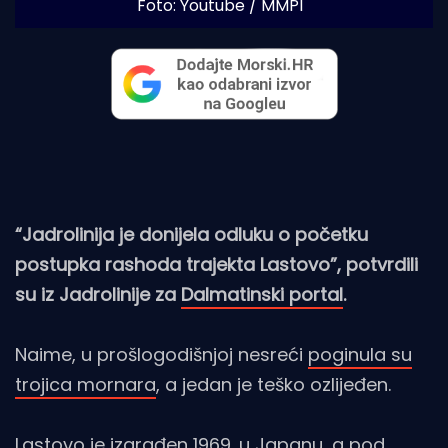
Foto: Youtube / MMPI 
“Jadrolinija je donijela odluku o početku
postupka rashoda trajekta Lastovo”, potvrdili
su iz Jadrolinije za
Dalmatinski portal
.
Naime, u prošlogodišnjoj nesreći
poginula su
trojica mornara
, a jedan je teško ozlijeđen.
Lastovo je izgrađen 1969. u Japanu
, a pod