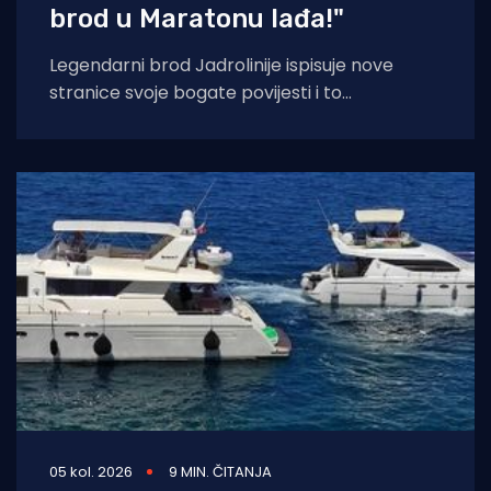
brod u Maratonu lađa!"
Legendarni brod Jadrolinije ispisuje nove
stranice svoje bogate povijesti i to
sudjelovanjem u Maratonu lađa! Premuda se
trenutačno nalazi u
05 kol. 2026
9 MIN. ČITANJA