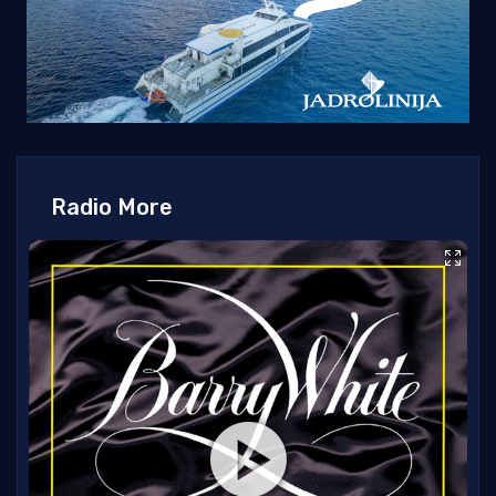
Radio More