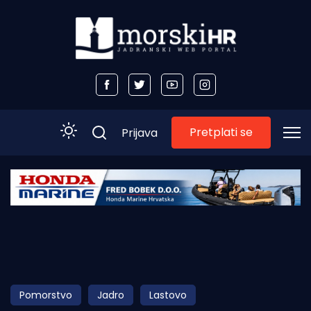
Pretplati se
Prijava
Početna
Morski plus
Morski TV
Obala
Pomorstvo
Jadro
Lastovo
Otoci