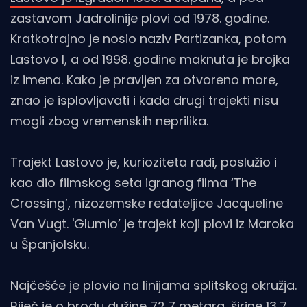
zastavom Jadrolinije plovi od 1978. godine.
Kratkotrajno je nosio naziv Partizanka, potom
Lastovo I, a od 1998. godine maknuta je brojka
iz imena. Kako je pravljen za otvoreno more,
znao je isplovljavati i kada drugi trajekti nisu
mogli zbog vremenskih neprilika.
Trajekt Lastovo je, kurioziteta radi, poslužio i
kao dio filmskog seta igranog filma ‘The
Crossing’, nizozemske redateljice Jacqueline
Van Vugt. 'Glumio’ je trajekt koji plovi iz Maroka
u Španjolsku.
Najčešće je plovio na linijama splitskog okružja.
Riječ je o brodu dužine 72,7 metara, širine 13,7