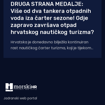
DRUGA STRANA MEDALJE:
Više od dva tankera otpadnih
voda iza čarter sezone! Gdje
zapravo završava otpad
hrvatskog nautičkog turizma?
Hrvatska je donedavno bilježila kontinuiran
rast nautičkog čarter turizma, koji je tijekom
2025. godine (siječanj–studeni) prema
podacima Ministarstva pomorstva,
Jadranski web portal