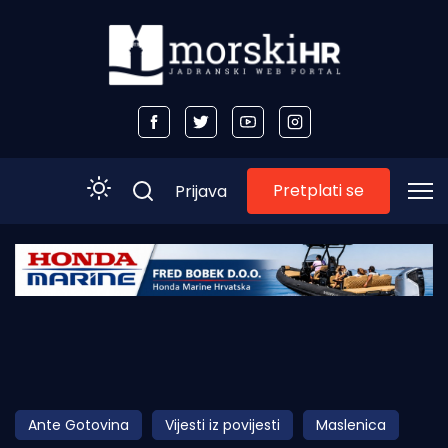
Pretplati se
Prijava
Početna
Morski plus
Morski TV
Obala
Ante Gotovina
Vijesti iz povijesti
Maslenica
Otoci