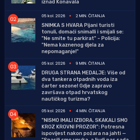
iznad Konavala
05 kol. 2026
2 MIN. ČITANJA
SNIMKA S HVARA Pijani turisti
tonuli, domaći snimalli i smijali se:
"Ne smite tu parkirat" - Policija:
"Nema kaznenog djela za
nepomaganje!"
05 kol. 2026
9 MIN. ČITANJA
DRUGA STRANA MEDALJE: Više od
dva tankera otpadnih voda iza
čarter sezone! Gdje zapravo
završava otpad hrvatskog
nautičkog turizma?
05 kol. 2026
4 MIN. ČITANJA
"NISMO IMALI IZBORA, SKAKALI SMO
KROZ KROVNI PROZOR": Potresna
ispovijest nakon požara na jahti —
"Spasili smo unuka, a ljudi nas sada