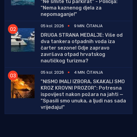
"Ne smite tu parkirat" - Policija:
"Nema kaznenog djela za
nepomaganje!"
05 kol. 2026
9 MIN. ČITANJA
DRUGA STRANA MEDALJE: Više od
dva tankera otpadnih voda iza
čarter sezone! Gdje zapravo
završava otpad hrvatskog
nautičkog turizma?
05 kol. 2026
4 MIN. ČITANJA
"NISMO IMALI IZBORA, SKAKALI SMO
KROZ KROVNI PROZOR": Potresna
ispovijest nakon požara na jahti —
"Spasili smo unuka, a ljudi nas sada
vrijeđaju!"