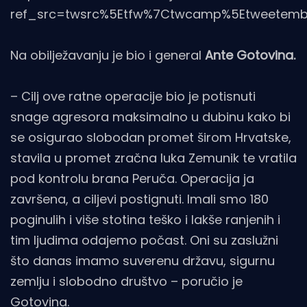
ref_src=twsrc%5Etfw%7Ctwcamp%5Etweetembed
Na obilježavanju je bio i general
Ante Gotovina.
– Cilj ove ratne operacije bio je potisnuti
snage agresora maksimalno u dubinu kako bi
se osigurao slobodan promet širom Hrvatske,
stavila u promet zračna luka Zemunik te vratila
pod kontrolu brana Peruča. Operacija ja
završena, a ciljevi postignuti. Imali smo 180
poginulih i više stotina teško i lakše ranjenih i
tim ljudima odajemo počast. Oni su zaslužni
što danas imamo suverenu državu, sigurnu
zemlju i slobodno društvo – poručio je
Gotovina.