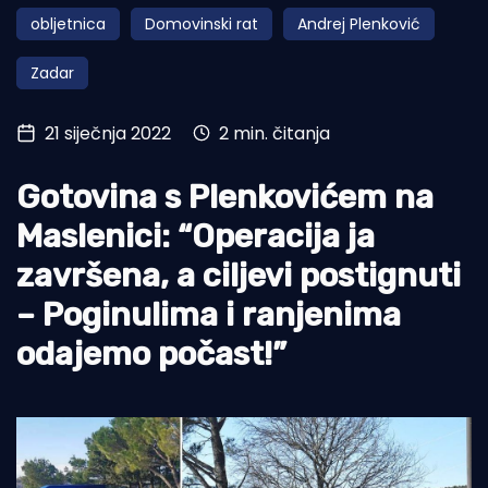
obljetnica
Domovinski rat
Andrej Plenković
Turizam i nautika
Zadar
Pomorstvo
Ribolov
21 siječnja 2022
2 min. čitanja
Ekologija
Gotovina s Plenkovićem na
Tradicija i kultura
Maslenici: “Operacija ja
završena, a ciljevi postignuti
– Poginulima i ranjenima
odajemo počast!”