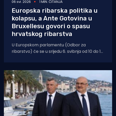
06 svi. 2026
1 MIN. ČITANJA
Europska ribarska politika u
kolapsu, a Ante Gotovina u
Bruxellesu govori o spasu
hrvatskog ribarstva
U Europskom parlamentu (Odbor za
ribarstvo) će se u srijedu 6. svibnja od 10 do 12
sati održati važno saslušanje