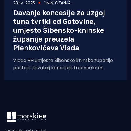
23 svi. 2025
1 MIN. ČITANJA
Davanje koncesije za uzgoj
tuna tvrtki od Gotovine,
umjesto Šibensko-kninske
županije preuzela
Plenkovićeva Vlada
Vlada RH umjesto Šibensko kninske županije
postaje davatelj koncesije trgovačkom
društvu Pelagos Net Farma d.o.o., Prema
jučerašnjoj odluci
Jadranski web portal