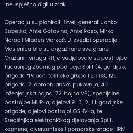
neuspješno digli u zrak.
Operaciju su planirali i izveli generali Janko
Bobetko, Ante Gotovina, Ante Roso, Mirko
Norac i Mladen Markač. U izvedbi operacije
Maslenica bile su angažirane sve grane
Oružanih snaga RH, a sudjelovale su postrojbe
tadašnjeg Zbornog područja Split (4. gardijska
brigada “Pauci”, taktičke grupe 112. i 113., 126.
brigada, 7. domobranska pukovnija, 40.
inženjerijska bojna, 72. bojna VP), specijalne
postrojbe MUP-a, dijelovi 9., 3., 2., i 1. gardijske
brigade, dijelovi postrojbi GSHV-a, te
Središnjica elektroničkog djelovanja Split,
kopnene, diverzantske i pomorske snage HRM-