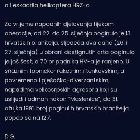
a i eskadrila helikoptera HRZ-a.
Za vrijeme napadnih djelovanja tijekom
operacije, od 22. do 25. siječnja poginulo je 13
hrvatskih branitelja, sljedeća dva dana (26. i
27. siječnja) u obrani dostignutih crta poginulo
je još šest, a 70 pripadnika HV-a je ranjeno. U
snažnim topničko-raketnim i tenkovskim, a
povremeno i pješačko-diverzantskim,
napadima velikosrpskih agresora koji su
uslijedili odmah nakon “Maslenice”, do 31.
ožujka 1991. broj poginulih hrvatskih branitelja
popeo se na 127.
D.G.