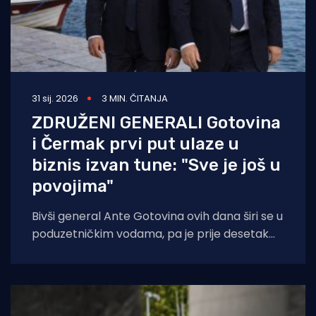
31 sij. 2026
3 MIN. ČITANJA
ZDRUŽENI GENERALI Gotovina
i Čermak prvi put ulaze u
biznis izvan tune: "Sve je još u
povojima"
Bivši general Ante Gotovina ovih dana širi se u
poduzetničkim vodama, pa je prije desetak
dana ušao u upravu tvrtke