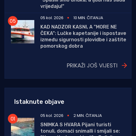
vrijeđaju!"
05 kol. 2026
10 MIN. ČITANJA
KAD NADZOR KASNI, A "MORE NE
ČEKA": Lučke kapetanije i ispostave
između sigurnosti plovidbe i zaštite
pomorskog dobra
PRIKAŽI JOŠ VIJESTI
Istaknute objave
05 kol. 2026
2 MIN. ČITANJA
SNIMKA S HVARA Pijani turisti
tonuli, domaći snimalli i smijali se: