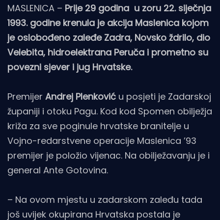
MASLENICA –
Prije 29 godina u zoru 22. siječnja
1993. godine krenula je akcija Maslenica kojom
je oslobođeno zaleđe Zadra, Novsko ždrilo, dio
Velebita, hidroelektrana Peruča i prometno su
povezni sjever i jug Hrvatske.
Premijer
Andrej Plenković
u posjeti je Zadarskoj
županiji i otoku Pagu. Kod kod Spomen obilježja
križa za sve poginule hrvatske branitelje u
Vojno-redarstvene operacije Maslenica ’93
premijer je položio vijenac. Na obilježavanju je i
general Ante Gotovina.
– Na ovom mjestu u zadarskom zaleđu tada
još uvijek okupirana Hrvatska postala je