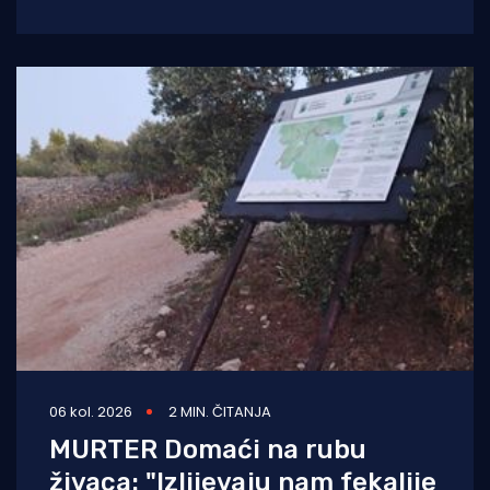
policije i Lučke kapetanije, s otoka Kaprija
stiže
06 kol. 2026
2 MIN. ČITANJA
MURTER Domaći na rubu
živaca: "Izlijevaju nam fekalije