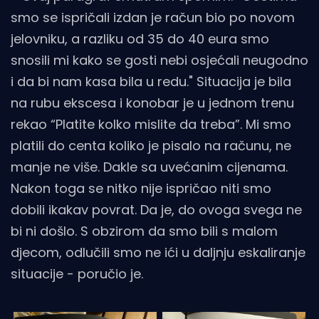
smo se ispričali izdan je račun bio po novom
jelovniku, a razliku od 35 do 40 eura smo
snosili mi kako se gosti nebi osjećali neugodno
i da bi nam kasa bila u redu." Situacija je bila
na rubu ekscesa i konobar je u jednom trenu
rekao “Platite kolko mislite da treba”. Mi smo
platili do centa koliko je pisalo na računu, ne
manje ne više. Dakle sa uvećanim cijenama.
Nakon toga se nitko nije ispričao niti smo
dobili ikakav povrat. Da je, do ovoga svega ne
bi ni došlo. S obzirom da smo bili s malom
djecom, odlučili smo ne ići u daljnju eskaliranje
situacije - poručio je.