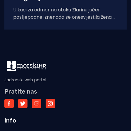
U kući za odmor na otoku Zlarinu jučer
poslijepodne iznenada se onesvijestila žena,
nakon čega je medicinskim helikopterom
prevezena u
Jadranski web portal
Pratite nas
Info