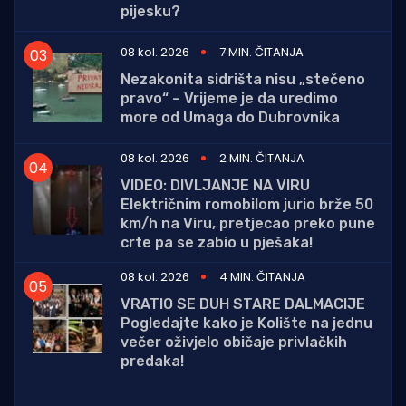
pijesku?
08 kol. 2026
7 MIN. ČITANJA
Nezakonita sidrišta nisu „stečeno
pravo“ – Vrijeme je da uredimo
more od Umaga do Dubrovnika
08 kol. 2026
2 MIN. ČITANJA
VIDEO: DIVLJANJE NA VIRU
Električnim romobilom jurio brže 50
km/h na Viru, pretjecao preko pune
crte pa se zabio u pješaka!
08 kol. 2026
4 MIN. ČITANJA
VRATIO SE DUH STARE DALMACIJE
Pogledajte kako je Kolište na jednu
večer oživjelo običaje privlačkih
predaka!