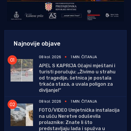
Najnovije objave
08 kol. 2026
1 MIN. ČITANJA
APEL S KAPRIJA Očajni mještani i
turisti poručuju: „Živimo u strahu
od tragedije, šetnica je postala
trkaća staza, a uvala poligon za
divljanje!“
08 kol. 2026
1 MIN. ČITANJA
FOTO/VIDEO Umjetnička instalacija
na ušću Neretve oduševila
prolaznike: Znate li što
predstavljaju lađa i spužva u