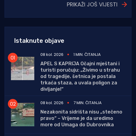
PRIKAŽI JOŠ VIJESTI
Istaknute objave
08 kol. 2026
1 MIN. ČITANJA
APEL S KAPRIJA Očajni mještani i
turisti poručuju: „Živimo u strahu
od tragedije, šetnica je postala
trkaća staza, a uvala poligon za
divljanje!“
08 kol. 2026
7 MIN. ČITANJA
Nezakonita sidrišta nisu „stečeno
pravo“ – Vrijeme je da uredimo
more od Umaga do Dubrovnika