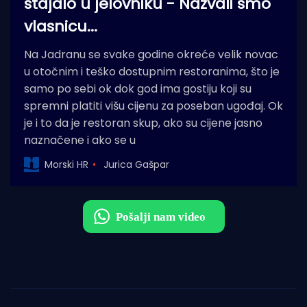
stajalo u jelovniku - Nazvali smo
vlasnicu...
Na Jadranu se svake godine okreće velik novac
u otočnim i teško dostupnim restoranima, što je
samo po sebi ok dok god ima gostiju koji su
spremni platiti višu cijenu za poseban ugođaj. Ok
je i to da je restoran skup, ako su cijene jasno
naznačene i ako se u
Morski HR
Jurica Gašpar