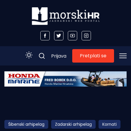
Pretplati se
Prijava
Početna
Morski plus
Morski TV
Obala
Šibenski arhipelag
Zadarski arhipelag
Kornati
Otoci