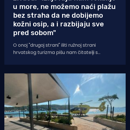
u more, ne možemo naći plažu
bez straha da ne dobijemo
kožni osip, a i razbijaju sve
pred sobom"
O onoj "drugoj strani" iliti ružnoj strani
hrvatskog turizma pišu nam čitatelji s
Murtera koji, kažu, muku muče