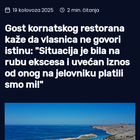
19 kolovoza 2025
2 min. čitanja
Turizam i nautika
Pomorstvo
Gost kornatskog restorana
Ribolov
kaže da vlasnica ne govori
istinu: "Situacija je bila na
Ekologija
rubu ekscesa i uvećan iznos
Tradicija i kultura
od onog na jelovniku platili
smo mi!"