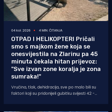
04 kol. 2026
4 MIN. ČITANJA
OTPAD I HELIKOPTERI Pričali
smo s majkom žene koja se
onesvijestila na Zlarinu pa 45
minuta čekala hitan prijevoz:
"Sve izvan zone koralja je zona
sumraka!"
Vrućina, tlak, dehidracija, sve po malo bili su
faktori koji su pridonijeli gubitku svijesti 42 -
godišnjakinje iz Zagreba koja je