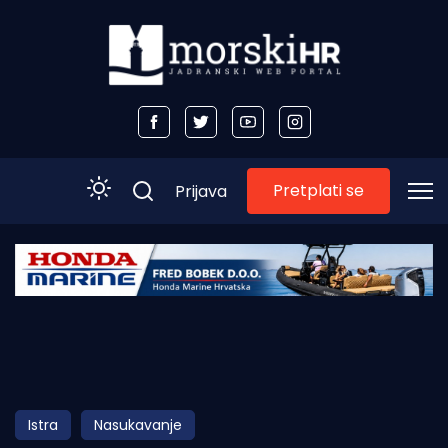
Pretplati se
Prijava
Početna
Morski plus
Morski TV
Obala
Istra
Nasukavanje
Otoci