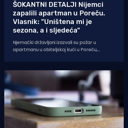
ŠOKANTNI DETALJI Nijemci
zapalili apartman u Poreču.
Vlasnik: "Uništena mi je
sezona, a i sljedeća"
Njemački državljani izazvali su požar u
apartmanu u obiteljskoj kući u Poreču,
pokazao je policijski očevid. U vatri je uništen