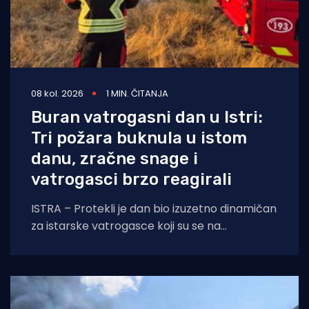
08 kol. 2026
1 MIN. ČITANJA
Buran vatrogasni dan u Istri:
Tri požara buknula u istom
danu, zračne snage i
vatrogasci brzo reagirali
ISTRA – Protekli je dan bio izuzetno dinamičan
za istarske vatrogasce koji su se na
otvorenom prostoru borili s tri požara,