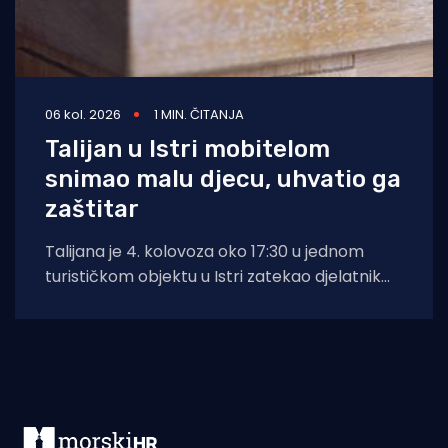
06 kol. 2026
1 MIN. ČITANJA
Talijan u Istri mobitelom
snimao malu djecu, uhvatio ga
zaštitar
Talijana je 4. kolovoza oko 17:30 u jednom
turističkom objektu u Istri zatekao djelatnik
zaštitarske tvrtke dok je mobitelom