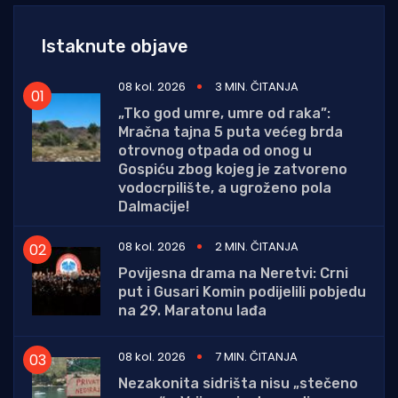
Istaknute objave
08 kol. 2026
3 MIN. ČITANJA
„Tko god umre, umre od raka”:
Mračna tajna 5 puta većeg brda
otrovnog otpada od onog u
Gospiću zbog kojeg je zatvoreno
vodocrpilište, a ugroženo pola
Dalmacije!
08 kol. 2026
2 MIN. ČITANJA
Povijesna drama na Neretvi: Crni
put i Gusari Komin podijelili pobjedu
na 29. Maratonu lađa
08 kol. 2026
7 MIN. ČITANJA
Nezakonita sidrišta nisu „stečeno