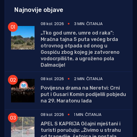
Najnovije objave
08 kol. 2026
3 MIN. ČITANJA
„Tko god umre, umre od raka”:
Mračna tajna 5 puta većeg brda
otrovnog otpada od onog u
Gospiću zbog kojeg je zatvoreno
vodocrpilište, a ugroženo pola
Dalmacije!
08 kol. 2026
2 MIN. ČITANJA
Povijesna drama na Neretvi: Crni
put i Gusari Komin podijelili pobjedu
na 29. Maratonu lađa
08 kol. 2026
1 MIN. ČITANJA
APEL S KAPRIJA Očajni mještani i
turisti poručuju: „Živimo u strahu
od tragedije, šetnica je postala