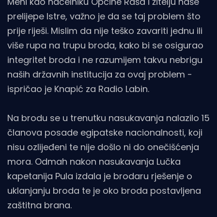
Meni kao načelniku Općine Raša i žitelju naše
prelijepe Istre, važno je da se taj problem što
prije riješi. Mislim da nije teško zavariti jednu ili
više rupa na trupu broda, kako bi se osigurao
integritet broda i ne razumijem takvu nebrigu
naših državnih institucija za ovaj problem -
ispričao je Knapić za Radio Labin.
Na brodu se u trenutku nasukavanja nalazilo 15
članova posade egipatske nacionalnosti, koji
nisu ozlijeđeni te nije došlo ni do onečišćenja
mora. Odmah nakon nasukavanja Lučka
kapetanija Pula izdala je brodaru rješenje o
uklanjanju broda te je oko broda postavljena
zaštitna brana.