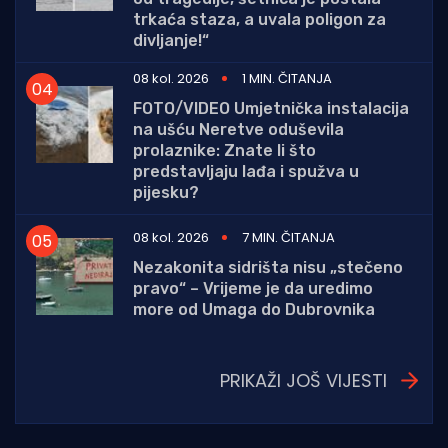
trkaća staza, a uvala poligon za
divljanje!“
08 kol. 2026
1 MIN. ČITANJA
FOTO/VIDEO Umjetnička instalacija
na ušću Neretve oduševila
prolaznike: Znate li što
predstavljaju lađa i spužva u
pijesku?
08 kol. 2026
7 MIN. ČITANJA
Nezakonita sidrišta nisu „stečeno
pravo“ – Vrijeme je da uredimo
more od Umaga do Dubrovnika
PRIKAŽI JOŠ VIJESTI