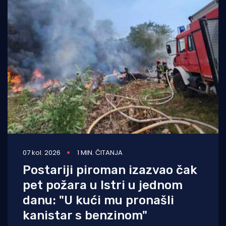
07 kol. 2026
1 MIN. ČITANJA
Postariji piroman izazvao čak
pet požara u Istri u jednom
danu: "U kući mu pronašli
kanistar s benzinom"