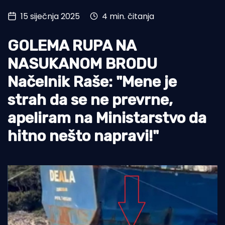
15 siječnja 2025
4 min. čitanja
Turizam i nautika
Pomorstvo
GOLEMA RUPA NA
Ribolov
NASUKANOM BRODU
Načelnik Raše: "Mene je
Ekologija
strah da se ne prevrne,
Tradicija i kultura
apeliram na Ministarstvo da
hitno nešto napravi!"