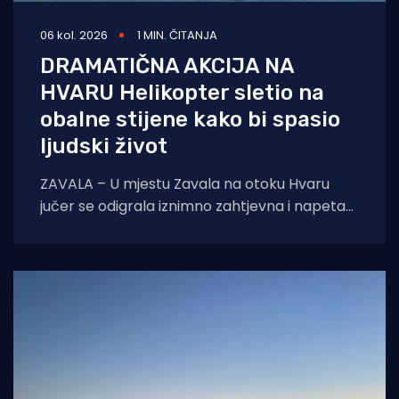
06 kol. 2026
1 MIN. ČITANJA
DRAMATIČNA AKCIJA NA
HVARU Helikopter sletio na
obalne stijene kako bi spasio
ljudski život
ZAVALA – U mjestu Zavala na otoku Hvaru
jučer se odigrala iznimno zahtjevna i napeta
intervencija hitne medicinske službe.
Zahvaljujući nevjerojatnoj