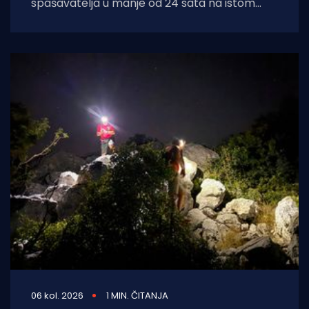
spašavatelja u manje od 24 sata na istom
lokalitetu završila je kobno. HGSS ponovno
apelira na
06 kol. 2026
1 MIN. ČITANJA