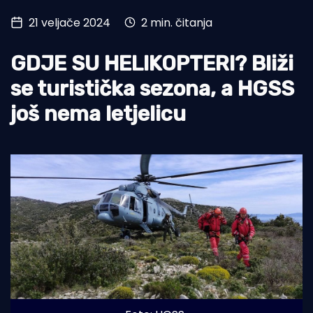
21 veljače 2024
2 min. čitanja
Turizam i nautika
Pomorstvo
GDJE SU HELIKOPTERI? Bliži
Ribolov
se turistička sezona, a HGSS
još nema letjelicu
Ekologija
Tradicija i kultura