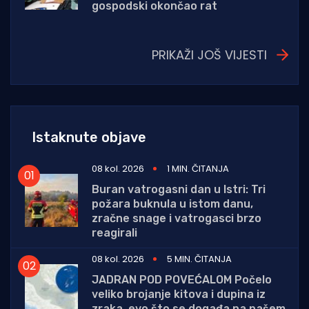
gospodski okončao rat
PRIKAŽI JOŠ VIJESTI
Istaknute objave
08 kol. 2026
1 MIN. ČITANJA
Buran vatrogasni dan u Istri: Tri
požara buknula u istom danu,
zračne snage i vatrogasci brzo
reagirali
08 kol. 2026
5 MIN. ČITANJA
JADRAN POD POVEĆALOM Počelo
veliko brojanje kitova i dupina iz
zraka, evo što se događa na našem