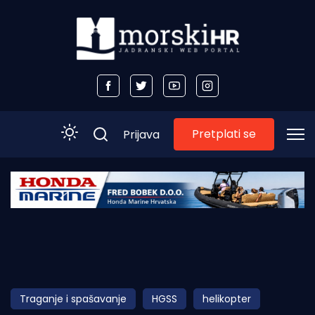
Pretplati se
Prijava
Početna
Morski plus
Morski TV
Obala
Traganje i spašavanje
HGSS
helikopter
Otoci