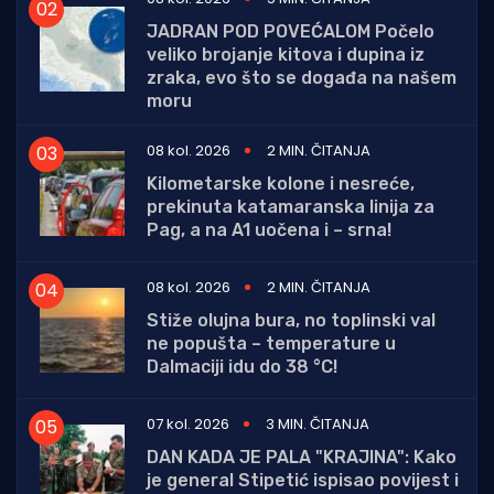
JADRAN POD POVEĆALOM Počelo
veliko brojanje kitova i dupina iz
zraka, evo što se događa na našem
moru
08 kol. 2026
2 MIN. ČITANJA
Kilometarske kolone i nesreće,
prekinuta katamaranska linija za
Pag, a na A1 uočena i – srna!
08 kol. 2026
2 MIN. ČITANJA
Stiže olujna bura, no toplinski val
ne popušta – temperature u
Dalmaciji idu do 38 °C!
07 kol. 2026
3 MIN. ČITANJA
DAN KADA JE PALA "KRAJINA": Kako
je general Stipetić ispisao povijest i