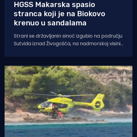
HGSS Makarska spasio
stranca koji je na Biokovo
krenuo u sandalama
Strani se državljanin sinoć izgubio na području
Sutvida iznad Živogošća, na nadmorskoj visini
od oko 1.050 metara. Muškarac je