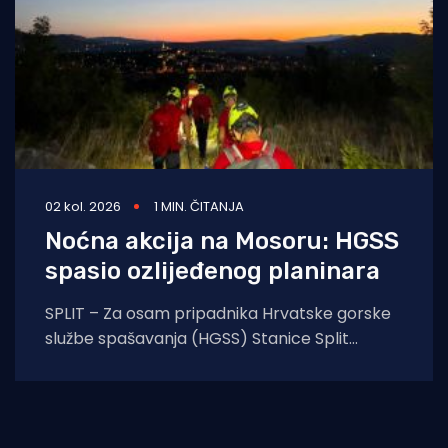
02 kol. 2026
1 MIN. ČITANJA
Noćna akcija na Mosoru: HGSS
spasio ozlijeđenog planinara
SPLIT – Za osam pripadnika Hrvatske gorske
službe spašavanja (HGSS) Stanice Split
protekla noć protekla je u znaku još jedne
uspješne