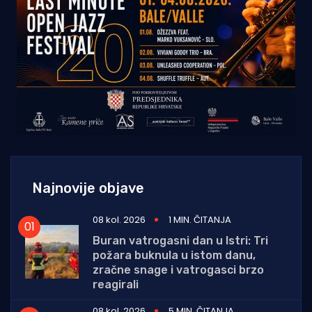
Najnovije objave
08 kol. 2026
1 MIN. ČITANJA
Buran vatrogasni dan u Istri: Tri
požara buknula u istom danu,
zračne snage i vatrogasci brzo
reagirali
08 kol. 2026
5 MIN. ČITANJA