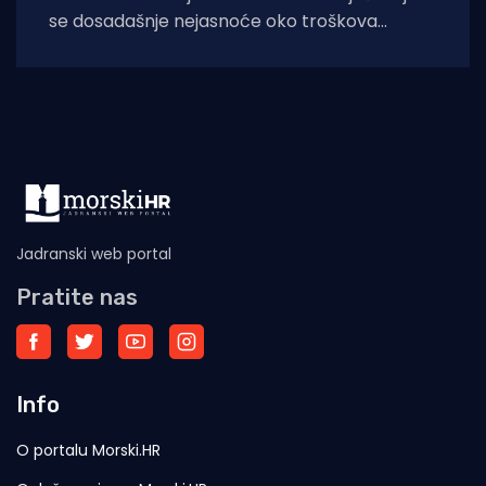
se dosadašnje nejasnoće oko troškova
zbrinjavanja otpadnog ribolovnog alata i
nusproizvoda nakon počinjenih prekršaja.
Uskoro stupaju
Jadranski web portal
Pratite nas
Info
O portalu Morski.HR