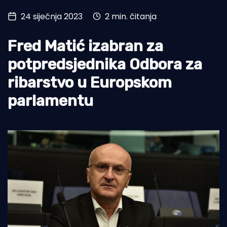
24 siječnja 2023
2 min. čitanja
Turizam i nautika
Pomorstvo
Fred Matić izabran za
Ribolov
potpredsjednika Odbora za
ribarstvo u Europskom
Ekologija
parlamentu
Tradicija i kultura