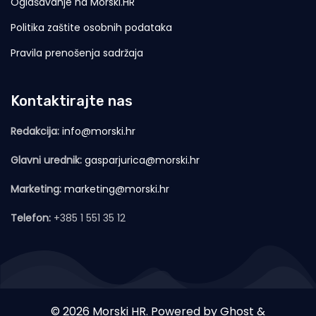
Oglašavanje na Morski.HR
Politika zaštite osobnih podataka
Pravila prenošenja sadržaja
Kontaktirajte nas
Redakcija:
info@morski.hr
Glavni urednik:
gasparjurica@morski.hr
Marketing:
marketing@morski.hr
Telefon:
+385 1 551 35 12
© 2026 Morski HR. Powered by
Ghost
&