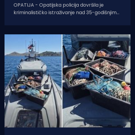
OPATIJA - Opatijska policija dovršila je
kriminalističko istraživanje nad 35-godišnjim
hrvatskim državljaninom koji je uhvaćen u
pokušaju krijumčarenja više od