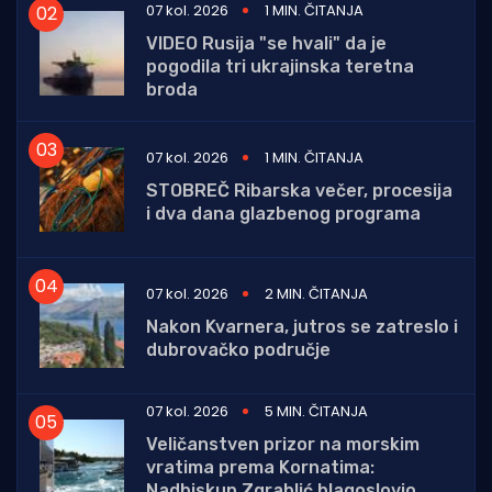
07 kol. 2026
1 MIN. ČITANJA
VIDEO Rusija "se hvali" da je
pogodila tri ukrajinska teretna
broda
07 kol. 2026
1 MIN. ČITANJA
STOBREČ Ribarska večer, procesija
i dva dana glazbenog programa
07 kol. 2026
2 MIN. ČITANJA
Nakon Kvarnera, jutros se zatreslo i
dubrovačko područje
07 kol. 2026
5 MIN. ČITANJA
Veličanstven prizor na morskim
vratima prema Kornatima:
Nadbiskup Zgrablić blagoslovio