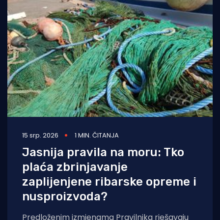
15 srp. 2026
1 MIN. ČITANJA
Jasnija pravila na moru: Tko
plaća zbrinjavanje
zaplijenjene ribarske opreme i
nusproizvoda?
Predloženim izmjenama Pravilnika rješavaju