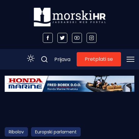
Pretplati se
Prijava
Početna
Morski plus
Morski TV
Obala
Ribolov
Europski parlament
Otoci