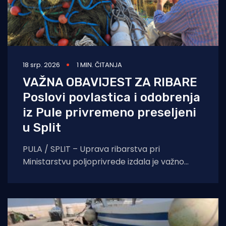
18 srp. 2026
1 MIN. ČITANJA
VAŽNA OBAVIJEST ZA RIBARE
Poslovi povlastica i odobrenja
iz Pule privremeno preseljeni
u Split
PULA / SPLIT – Uprava ribarstva pri
Ministarstvu poljoprivrede izdala je važno
priopćenje za sve vlasnike plovila i ribare s
područja Istre.