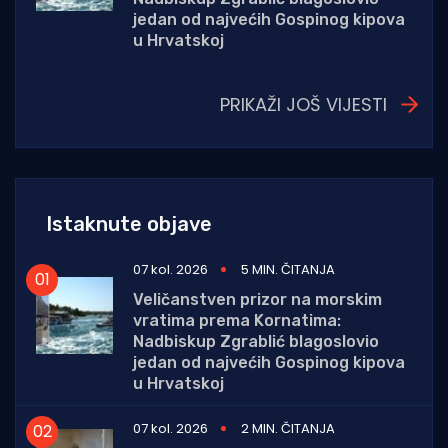
jedan od najvećih Gospinog kipova
u Hrvatskoj
PRIKAŽI JOŠ VIJESTI
Istaknute objave
07 kol. 2026
5 MIN. ČITANJA
Veličanstven prizor na morskim
vratima prema Kornatima:
Nadbiskup Zgrablić blagoslovio
jedan od najvećih Gospinog kipova
u Hrvatskoj
07 kol. 2026
2 MIN. ČITANJA