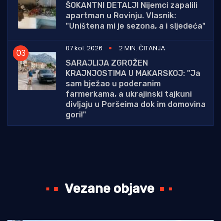
ŠOKANTNI DETALJI Nijemci zapalili
apartman u Rovinju. Vlasnik:
"Uništena mi je sezona, a i sljedeća"
07 kol. 2026
2 MIN. ČITANJA
SARAJLIJA ZGROŽEN
KRAJNJOSTIMA U MAKARSKOJ: "Ja
sam bježao u poderanim
farmerkama, a ukrajinski tajkuni
divljaju u Poršeima dok im domovina
gori!"
Vezane objave