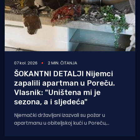
07 kol. 2026
2 MIN. ČITANJA
ŠOKANTNI DETALJI Nijemci
zapalili apartman u Poreču.
Vlasnik: "Uništena mi je
sezona, a i sljedeća"
Njemački državljani izazvali su požar u
apartmanu u obiteljskoj kući u Poreču,
pokazao je policijski očevid. U vatri je uništen