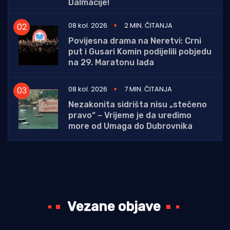
Dalmacije!
08 kol. 2026
2 MIN. ČITANJA
Povijesna drama na Neretvi: Crni
put i Gusari Komin podijelili pobjedu
na 29. Maratonu lađa
08 kol. 2026
7 MIN. ČITANJA
Nezakonita sidrišta nisu „stečeno
pravo“ – Vrijeme je da uredimo
more od Umaga do Dubrovnika
Vezane objave