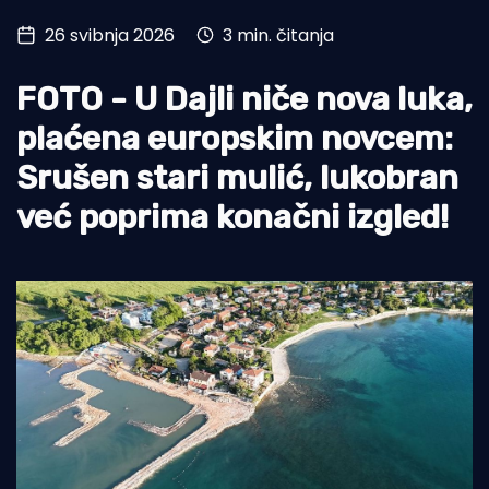
26 svibnja 2026
3 min. čitanja
Turizam i nautika
Pomorstvo
FOTO - U Dajli niče nova luka,
Ribolov
plaćena europskim novcem:
Srušen stari mulić, lukobran
Ekologija
već poprima konačni izgled!
Tradicija i kultura