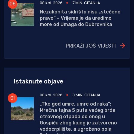
08 kol. 2026
7 MIN. ČITANJA
Nezakonita sidrišta nisu „stečeno
pravo“ – Vrijeme je da uredimo
more od Umaga do Dubrovnika
PRIKAŽI JOŠ VIJESTI
Istaknute objave
08 kol. 2026
3 MIN. ČITANJA
„Tko god umre, umre od raka”:
Mračna tajna 5 puta većeg brda
otrovnog otpada od onog u
Gospiću zbog kojeg je zatvoreno
vodocrpilište, a ugroženo pola