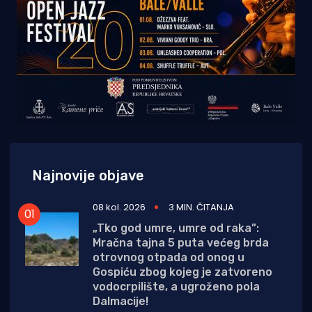
Najnovije objave
08 kol. 2026
3 MIN. ČITANJA
„Tko god umre, umre od raka”:
Mračna tajna 5 puta većeg brda
otrovnog otpada od onog u
Gospiću zbog kojeg je zatvoreno
vodocrpilište, a ugroženo pola
Dalmacije!