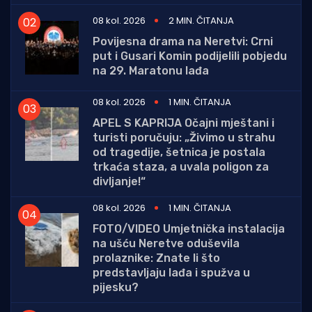
08 kol. 2026
2 MIN. ČITANJA
Povijesna drama na Neretvi: Crni
put i Gusari Komin podijelili pobjedu
na 29. Maratonu lađa
08 kol. 2026
1 MIN. ČITANJA
APEL S KAPRIJA Očajni mještani i
turisti poručuju: „Živimo u strahu
od tragedije, šetnica je postala
trkaća staza, a uvala poligon za
divljanje!“
08 kol. 2026
1 MIN. ČITANJA
FOTO/VIDEO Umjetnička instalacija
na ušću Neretve oduševila
prolaznike: Znate li što
predstavljaju lađa i spužva u
pijesku?