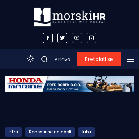
Pretplati se
Prijava
Početna
Morski plus
Morski TV
Obala
Istra
Renesansa na obali
luka
Otoci