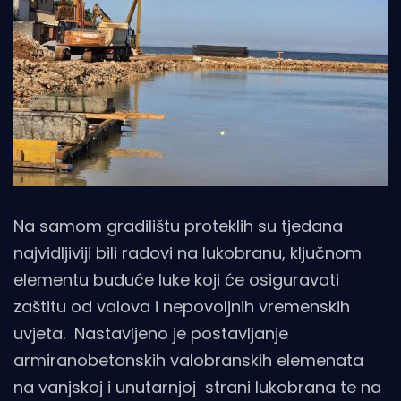
Na samom gradilištu proteklih su tjedana
najvidljiviji bili radovi na lukobranu, ključnom
elementu buduće luke koji će osiguravati
zaštitu od valova i nepovoljnih vremenskih
uvjeta. Nastavljeno je postavljanje
armiranobetonskih valobranskih elemenata
na vanjskoj i unutarnjoj strani lukobrana te na