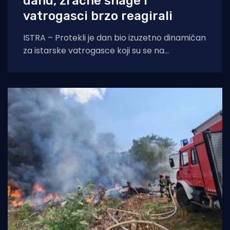
danu, zračne snage i
vatrogasci brzo reagirali
ISTRA – Protekli je dan bio izuzetno dinamičan
za istarske vatrogasce koji su se na
otvorenom prostoru borili s tri požara,