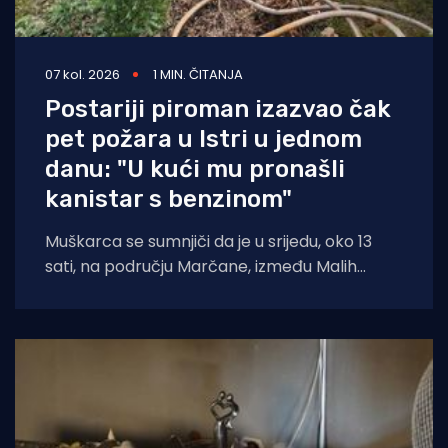
07 kol. 2026
1 MIN. ČITANJA
Postariji piroman izazvao čak
pet požara u Istri u jednom
danu: "U kući mu pronašli
kanistar s benzinom"
Muškarca se sumnjiči da je u srijedu, oko 13
sati, na području Marčane, između Malih
Vareški i Krnice, izazvao požar