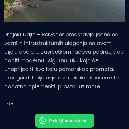
Projekt Dajla – Belveder predstavlja jedno od
važnijih infrastrukturnih ulaganja na ovom
dijelu obale, a završetkom radova područje će
dobiti modernu i sigurnu luku koja će
unaprijediti kvalitetu pomorskog prometa,
omogućiti bolje uvjete za lokalne korisnike te
dodatno oplemeniti prostor uz more.
D.G.