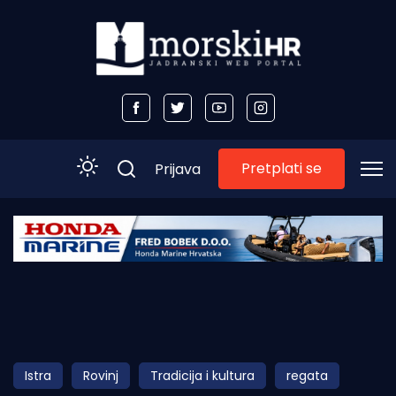
Pretplati se
Prijava
Početna
Morski plus
Morski TV
Obala
Istra
Rovinj
Tradicija i kultura
regata
Otoci