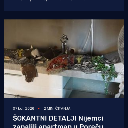
Vareški i Krnice, izazvao požar
07 kol. 2026
2 MIN. ČITANJA
ŠOKANTNI DETALJI Nijemci
zapalili apartman u Poreču.