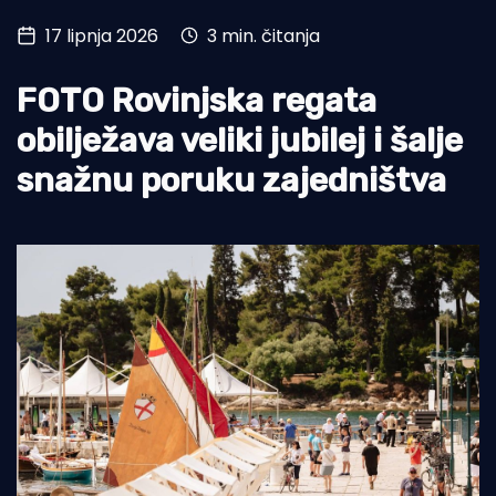
17 lipnja 2026
3 min. čitanja
Turizam i nautika
Pomorstvo
FOTO Rovinjska regata
Ribolov
obilježava veliki jubilej i šalje
snažnu poruku zajedništva
Ekologija
Tradicija i kultura