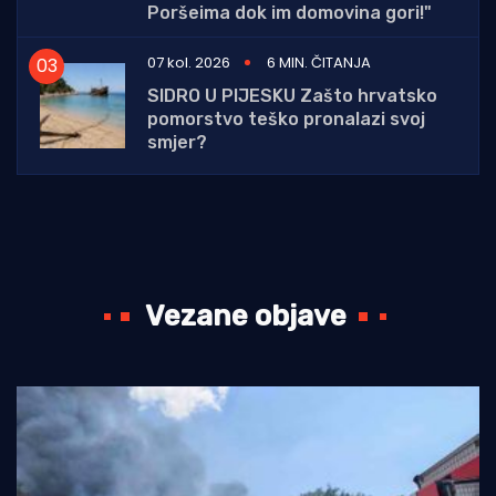
Poršeima dok im domovina gori!"
07 kol. 2026
6 MIN. ČITANJA
SIDRO U PIJESKU Zašto hrvatsko
pomorstvo teško pronalazi svoj
smjer?
Vezane objave