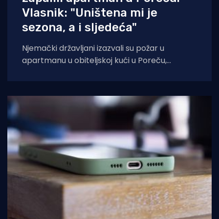
Vlasnik: "Uništena mi je
sezona, a i sljedeća"
Njemački državljani izazvali su požar u
apartmanu u obiteljskoj kući u Poreču,
pokazao je policijski očevid. U vatri je uništen