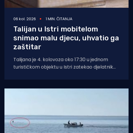
06 kol. 2026
1 MIN. ČITANJA
Talijan u Istri mobitelom
snimao malu djecu, uhvatio ga
zaštitar
Talijana je 4. kolovoza oko 17:30 u jednom
turističkom objektu u Istri zatekao djelatnik
zaštitarske tvrtke dok je mobitelom