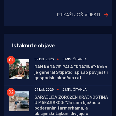
PRIKAŽI JOŠ VIJESTI
Istaknute objave
07 kol. 2026
3 MIN. ČITANJA
DAN KADA JE PALA "KRAJINA": Kako
je general Stipetić ispisao povijest i
gospodski okončao rat
07 kol. 2026
2 MIN. ČITANJA
SARAJLIJA ZGROŽEN KRAJNOSTIMA
U MAKARSKOJ: "Ja sam bježao u
poderanim farmerkama, a
ukrajinski tajkuni divljaju u