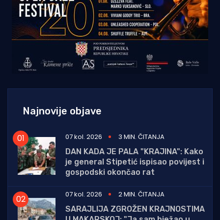
Najnovije objave
07 kol. 2026
3 MIN. ČITANJA
DAN KADA JE PALA "KRAJINA": Kako
je general Stipetić ispisao povijest i
gospodski okončao rat
07 kol. 2026
2 MIN. ČITANJA
SARAJLIJA ZGROŽEN KRAJNOSTIMA
U MAKARSKOJ: "Ja sam bježao u