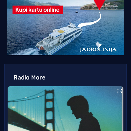
Radio More