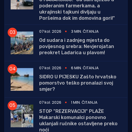
poderanim farmerkama, a
ukrajinski tajkuni divljaju u
Poršeima dok im domovina gori!"
07 kol. 2026
3 MIN. ČITANJA
Od sudara i zadnjeg mjesta do
povijesnog srebra: Nevjerojatan
preokret Lađarica u plavom!
07 kol. 2026
6 MIN. ČITANJA
SIDRO U PIJESKU Zašto hrvatsko
pomorstvo teško pronalazi svoj
smjer?
07 kol. 2026
1 MIN. ČITANJA
STOP "REZERVACIJI" PLAŽE
Makarski komunalci ponovno
uklanjali ručnike ostavljene preko
noći