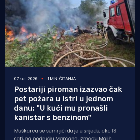
07 kol. 2026
1 MIN. ČITANJA
Postariji piroman izazvao čak
pet požara u Istri u jednom
danu: "U kući mu pronašli
kanistar s benzinom"
Muškarca se sumnjiči da je u srijedu, oko 13
sati, na području Marčane, između Malih