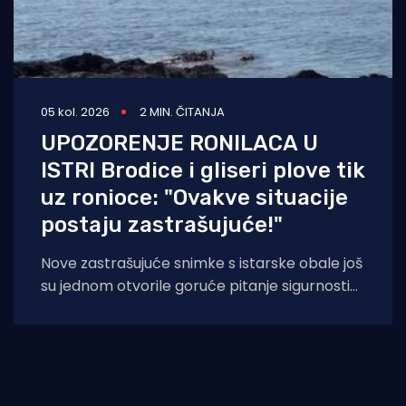
05 kol. 2026
2 MIN. ČITANJA
UPOZORENJE RONILACA U
ISTRI Brodice i gliseri plove tik
uz ronioce: "Ovakve situacije
postaju zastrašujuće!"
Nove zastrašujuće snimke s istarske obale još
su jednom otvorile goruće pitanje sigurnosti
na moru tijekom ljetnih mjeseci. Naime, duž