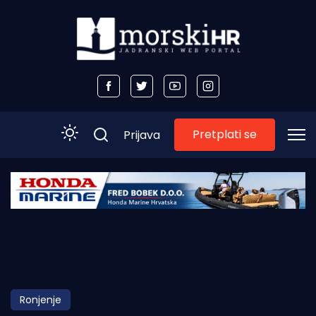
Pretplati se
Prijava
Početna
Morski plus
Morski TV
Obala
Ronjenje
Otoci