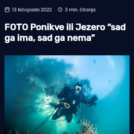
13 listopada 2022
3 min. čitanja
Turizam i nautika
Pomorstvo
FOTO Ponikve ili Jezero “sad
Ribolov
ga ima, sad ga nema”
Ekologija
Tradicija i kultura