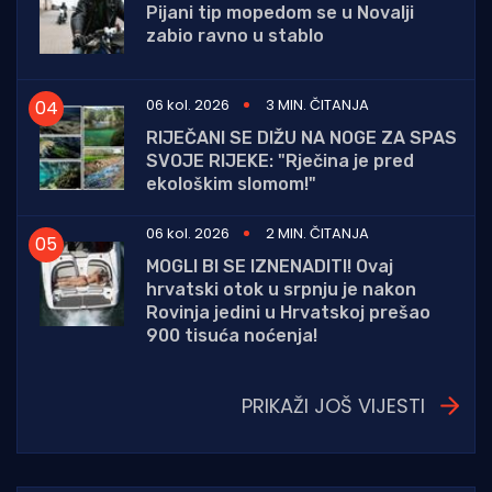
Pijani tip mopedom se u Novalji
zabio ravno u stablo
06 kol. 2026
3 MIN. ČITANJA
RIJEČANI SE DIŽU NA NOGE ZA SPAS
SVOJE RIJEKE: "Rječina je pred
ekološkim slomom!"
06 kol. 2026
2 MIN. ČITANJA
MOGLI BI SE IZNENADITI! Ovaj
hrvatski otok u srpnju je nakon
Rovinja jedini u Hrvatskoj prešao
900 tisuća noćenja!
PRIKAŽI JOŠ VIJESTI