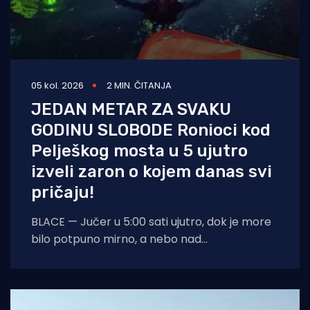
05 kol. 2026
2 MIN. ČITANJA
JEDAN METAR ZA SVAKU
GODINU SLOBODE Ronioci kod
Pelješkog mosta u 5 ujutro
izveli zaron o kojem danas svi
pričaju!
BLACE — Jučer u 5:00 sati ujutro, dok je more
bilo potpuno mirno, a nebo nad
dalmatinskom obalom još obavijeno