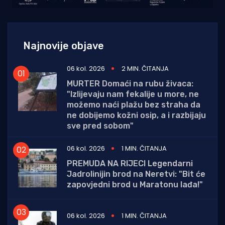
Najnovije objave
06 kol. 2026
2 MIN. ČITANJA
MURTER Domaći na rubu živaca:
"Izlijevaju nam fekalije u more, ne
možemo naći plažu bez straha da
ne dobijemo kožni osip, a i razbijaju
sve pred sobom"
06 kol. 2026
1 MIN. ČITANJA
PREMUDA NA RIJECI Legendarni
Jadrolinijin brod na Neretvi: "Bit će
zapovjedni brod u Maratonu lađa!"
06 kol. 2026
1 MIN. ČITANJA