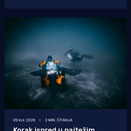
na moru tijekom ljetnih mjeseci. Naime, duž
05 kol. 2026
2 MIN. ČITANJA
Korak ispred u najtežim