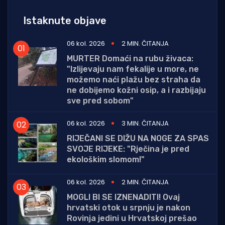
Istaknute objave
06 kol. 2026
2 MIN. ČITANJA
MURTER Domaći na rubu živaca:
"Izlijevaju nam fekalije u more, ne
možemo naći plažu bez straha da
ne dobijemo kožni osip, a i razbijaju
sve pred sobom"
06 kol. 2026
3 MIN. ČITANJA
RIJEČANI SE DIŽU NA NOGE ZA SPAS
SVOJE RIJEKE: "Rječina je pred
ekološkim slomom!"
06 kol. 2026
2 MIN. ČITANJA
MOGLI BI SE IZNENADITI! Ovaj
hrvatski otok u srpnju je nakon
Rovinja jedini u Hrvatskoj prešao