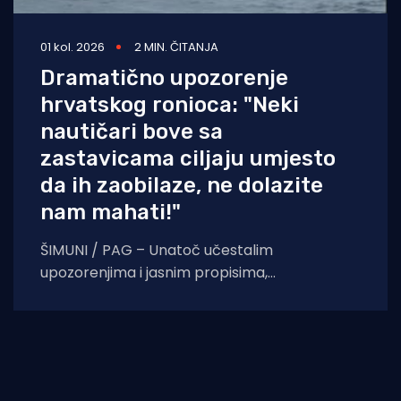
01 kol. 2026
2 MIN. ČITANJA
Dramatično upozorenje
hrvatskog ronioca: "Neki
nautičari bove sa
zastavicama ciljaju umjesto
da ih zaobilaze, ne dolazite
nam mahati!"
ŠIMUNI / PAG – Unatoč učestalim
upozorenjima i jasnim propisima,
neodgovorno ponašanje pojedinih nautičara
na Jadranu i dalje izravno ugrožava živote
podvodnih