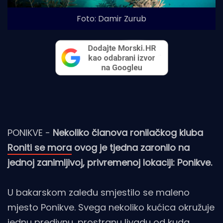
Foto: Damir Zurub
PONIKVE -
Nekoliko članova ronilačkog kluba
Roniti se mora
ovog je tjedna zaronilo na
jednoj zanimljivoj, privremenoj lokaciji: Ponikve.
U bakarskom zaleđu smjestilo se maleno
mjesto Ponikve. Svega nekoliko kućica okružuje
jednu predivnu, prostranu livadu od kuda