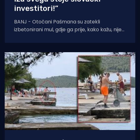
investitori!”
BANJ - Otočani Pašmana su zatekli
izbetonirani mul, gdje ga prije, kako kažu, nije
ni bilo. Kažu da se to sve