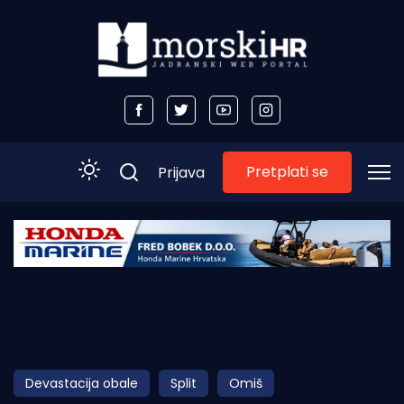
Pretplati se
Prijava
Početna
Morski plus
Morski TV
Obala
Devastacija obale
Split
Omiš
Otoci