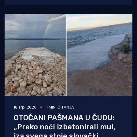
godinu poprima sve veće
18 srp. 2026
1 MIN. ČITANJA
OTOČANI PAŠMANA U ČUDU:
„Preko noći izbetonirali mul,
iza svega stoje slovački