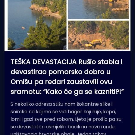
TEŠKA DEVASTACIJA Rušio stabla i
devastirao pomorsko dobro u
Omišu pa redari zaustavili ovu
sramotu: “Kako će ga se kazniti?!”
S nekoliko adresa stižu nam šokantne slike i
snimke na kojima se vidi bager koji ruje, kopa,
lomi i gazi sve pred sobom. Ljeto je prošlo pa su
se devastatori osmjelili i bacili na novu rundu
uništavanja hrvatske obale. Jedan takav