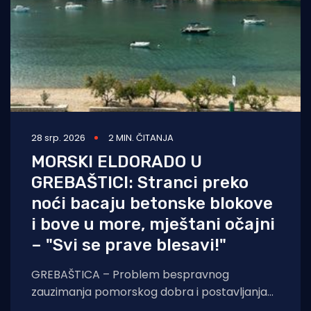
28 srp. 2026
2 MIN. ČITANJA
MORSKI ELDORADO U
GREBAŠTICI: Stranci preko
noći bacaju betonske blokove
i bove u more, mještani očajni
– "Svi se prave blesavi!"
GREBAŠTICA – Problem bespravnog
zauzimanja pomorskog dobra i postavljanja
ilegalnih bova na hrvatskoj obali iz godine u