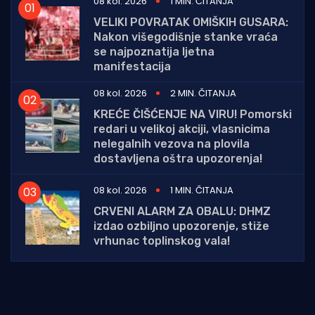
08 kol. 2026
1 MIN. ČITANJA
VELIKI POVRATAK OMIŠKIH GUSARA:
Nakon višegodišnje stanke vraća
se najpoznatija ljetna
manifestacija
08 kol. 2026
2 MIN. ČITANJA
KREĆE ČIŠĆENJE NA VIRU! Pomorski
redari u velikoj akciji, vlasnicima
nelegalnih vezova na plovila
dostavljena oštra upozorenja!
08 kol. 2026
1 MIN. ČITANJA
CRVENI ALARM ZA OBALU: DHMZ
izdao ozbiljno upozorenje, stiže
vrhunac toplinskog vala!