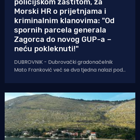
policijskom zaštitom, za
Morski HR o prijetnjama i
kriminalnim klanovima: "Od
spornih parcela generala
Zagorca do novog GUP-a –
neću pokleknuti!"
DUBROVNIK - Dubrovački gradonačelnik
Mato Franković već se dva tjedna nalazi pod
24-satnom policijskom zaštitom zbog
ozbiljnih prijetnji koje je