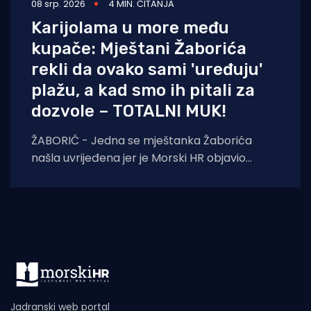
08 srp. 2026
4 MIN. ČITANJA
Karijolama u more među
kupače: Mještani Žaborića
rekli da ovako sami 'uređuju'
plažu, a kad smo ih pitali za
dozvole – TOTALNI MUK!
ŽABORIĆ - Jedna se mještanka Žaborića
našla uvrijeđena jer je Morski HR objavio
snimku dvojice muškaraca koji karijolama u
more između
Jadranski web portal