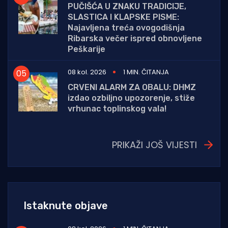
PUČIŠĆA U ZNAKU TRADICIJE,
SLASTICA I KLAPSKE PISME:
Najavljena treća ovogodišnja
Ribarska večer ispred obnovljene
Peškarije
08 kol. 2026
1 MIN. ČITANJA
CRVENI ALARM ZA OBALU: DHMZ
izdao ozbiljno upozorenje, stiže
vrhunac toplinskog vala!
PRIKAŽI JOŠ VIJESTI
Istaknute objave