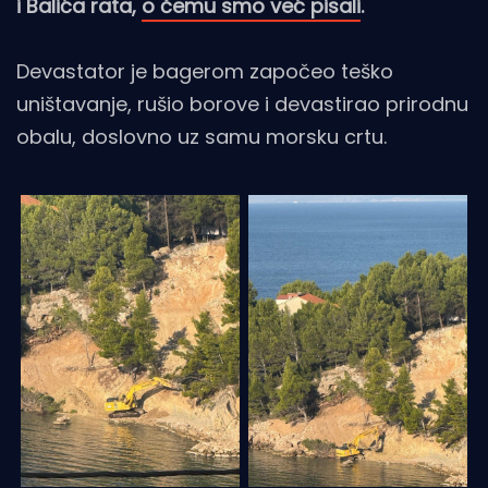
i Balića rata,
o čemu smo već pisali
.
Devastator je bagerom započeo teško
uništavanje, rušio borove i devastirao prirodnu
obalu, doslovno uz samu morsku crtu.