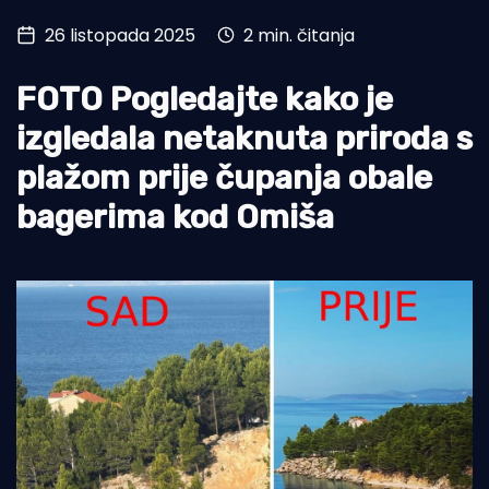
26 listopada 2025
2 min. čitanja
Turizam i nautika
Pomorstvo
FOTO Pogledajte kako je
Ribolov
izgledala netaknuta priroda s
plažom prije čupanja obale
Ekologija
bagerima kod Omiša
Tradicija i kultura