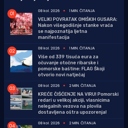
08 kol. 2026
1 MIN. ČITANJA
VELIKI POVRATAK OMIŠKIH GUSARA:
Nakon višegodišnje stanke vraća
se najpoznatija ljetna
manifestacija
08 kol. 2026
1 MIN. ČITANJA
Više od 339 tisuća eura za
očuvanje otočne ribarske i
pomorske baštine: FLAG Škoji
otvorio novi natječaj
08 kol. 2026
2 MIN. ČITANJA
KREĆE ČIŠĆENJE NA VIRU! Pomorski
redari u velikoj akciji, vlasnicima
nelegalnih vezova na plovila
dostavljena oštra upozorenja!
08 kol. 2026
2 MIN. ČITANJA