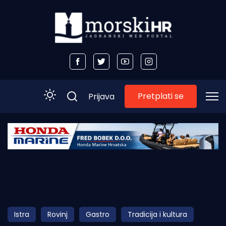
Pretplati se
Prijava
Početna
Morski plus
Morski TV
Obala
Istra
Rovinj
Gastro
Tradicija i kultura
Otoci