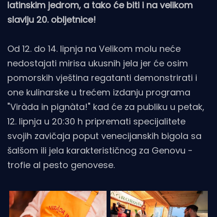
latinskim jedrom, a tako će biti i na velikom
slavlju 20. obljetnice!
Od 12. do 14. lipnja na Velikom molu neće
nedostajati mirisa ukusnih jela jer će osim
pomorskih vještina regatanti demonstrirati i
one kulinarske u trećem izdanju programa
"Viràda in pignàta!" kad će za publiku u petak,
12. lipnja u 20:30 h pripremati specijalitete
svojih zavičaja poput venecijanskih bigola sa
šalšom ili jela karakterističnog za Genovu -
trofie al pesto genovese.