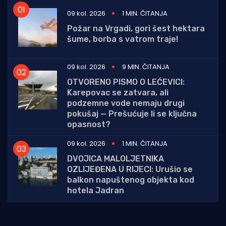
09 kol. 2026
1 MIN. ČITANJA
Požar na Vrgadi, gori šest hektara
šume, borba s vatrom traje!
09 kol. 2026
9 MIN. ČITANJA
OTVORENO PISMO O LEĆEVICI:
Karepovac se zatvara, ali
podzemne vode nemaju drugi
pokušaj — Prešućuje li se ključna
opasnost?
09 kol. 2026
1 MIN. ČITANJA
DVOJICA MALOLJETNIKA
OZLIJEĐENA U RIJECI: Urušio se
balkon napuštenog objekta kod
hotela Jadran