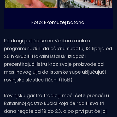
Foto: Ekomuzej batana
Po drugi put će se na Velikom molu u
programu“Udùri da cà∫a”u subotu, 13, lipnja od
20 h okupiti i lokalni istarski izlagači
prezentirajući Istru kroz svoje proizvode od
maslinovog ulja do istarske supe uključujući
rovinjske slastice fiùchi (fioki).
Rovinjsku gastro tradiciji moći ćete pronaći u
Bataninoj gastro kućici koja će raditi sva tri
dana regate od 19 do 23, a po prvi put će joj