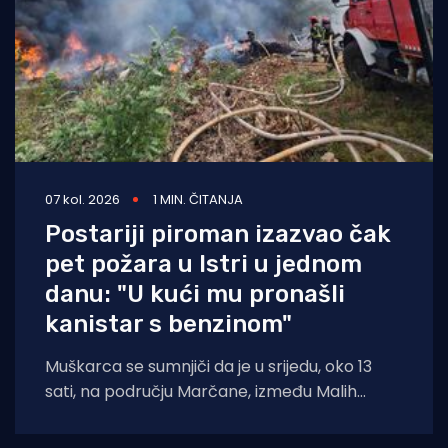
07 kol. 2026
1 MIN. ČITANJA
Postariji piroman izazvao čak
pet požara u Istri u jednom
danu: "U kući mu pronašli
kanistar s benzinom"
Muškarca se sumnjiči da je u srijedu, oko 13
sati, na području Marčane, između Malih
Vareški i Krnice, izazvao požar