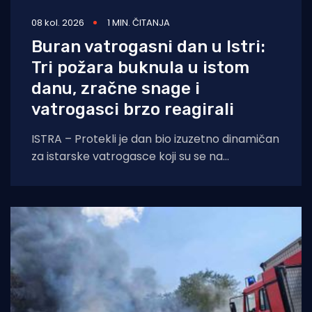
08 kol. 2026
1 MIN. ČITANJA
Buran vatrogasni dan u Istri:
Tri požara buknula u istom
danu, zračne snage i
vatrogasci brzo reagirali
ISTRA – Protekli je dan bio izuzetno dinamičan
za istarske vatrogasce koji su se na
otvorenom prostoru borili s tri požara,