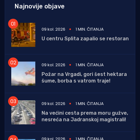
Najnovije objave
09 kol. 2026
1 MIN. ČITANJA
U centru Splita zapalio se restoran
09 kol. 2026
1 MIN. ČITANJA
Požar na Vrgadi, gori šest hektara
šume, borba s vatrom traje!
09 kol. 2026
1 MIN. ČITANJA
Na većini cesta prema moru gužve,
nesreća na Jadranskoj magistrali!
09 kol. 2026
1 MIN. ČITANJA