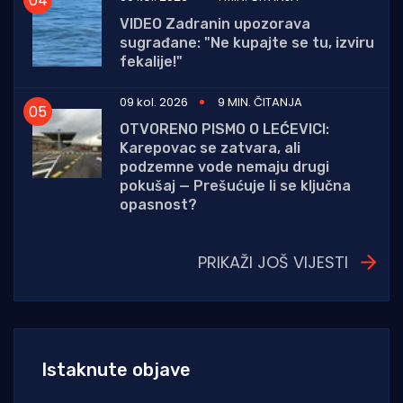
VIDEO Zadranin upozorava
sugrađane: "Ne kupajte se tu, izviru
fekalije!"
09 kol. 2026
9 MIN. ČITANJA
OTVORENO PISMO O LEĆEVICI:
Karepovac se zatvara, ali
podzemne vode nemaju drugi
pokušaj — Prešućuje li se ključna
opasnost?
PRIKAŽI JOŠ VIJESTI
Istaknute objave