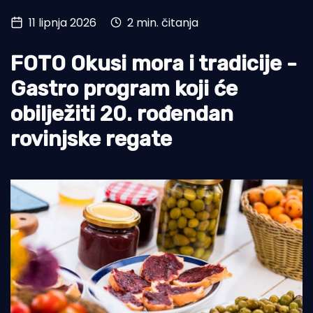
11 lipnja 2026
2 min. čitanja
Turizam i nautika
Pomorstvo
FOTO Okusi mora i tradicije -
Ribolov
Gastro program koji će
obilježiti 20. rođendan
Ekologija
rovinjske regate
Tradicija i kultura