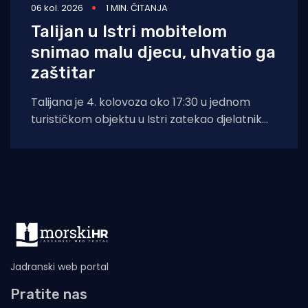
06 kol. 2026
1 MIN. ČITANJA
Talijan u Istri mobitelom
snimao malu djecu, uhvatio ga
zaštitar
Talijana je 4. kolovoza oko 17:30 u jednom
turističkom objektu u Istri zatekao djelatnik
zaštitarske tvrtke dok je mobitelom
Jadranski web portal
Pratite nas