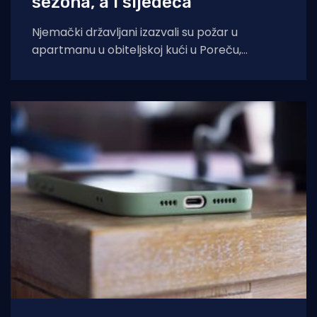
sezona, a i sljedeća"
Njemački državljani izazvali su požar u
apartmanu u obiteljskoj kući u Poreču,
pokazao je policijski očevid. U vatri je uništen