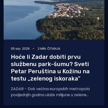
05 srp. 2026
2 MIN. ČITANJA
Hoće li Zadar dobiti prvu
službenu park-šumu? Sveti
Petar Peruština u Kožinu na
testu „zelenog iskoraka”
ZADAR - Dok većina europskih metropola
posljednjih godina ulaže milijune u zelene
površine, Zadar još uvijek nema niti jednu
službenu park-