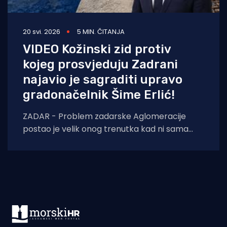
20 svi. 2026
5 MIN. ČITANJA
VIDEO Kožinski zid protiv
kojeg prosvjeduju Zadrani
najavio je sagraditi upravo
gradonačelnik Šime Erlić!
ZADAR - Problem zadarske Aglomeracije
postao je velik onog trenutka kad ni sama
tvrtka koja ga izvodi više ne zna tko