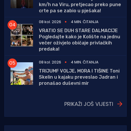
km/h na Viru, pretjecao preko pune
crte pa se zabio u pješaka!
08 kol. 2026
4 MIN. ČITANJA
VRATIO SE DUH STARE DALMACIJE
Pogledajte kako je Kolište na jednu
večer oživjelo običaje privlačkih
predaka!
08 kol. 2026
4 MIN. ČITANJA
TRIJUMF VOLJE, MORA I TIŠINE Toni
Skelin u kajaku preveslao Jadran i
pronašao duševni mir
PRIKAŽI JOŠ VIJESTI