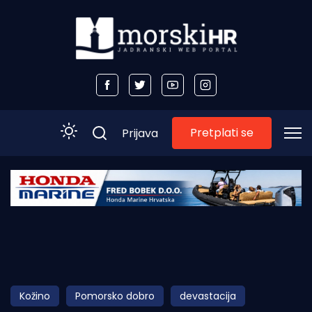
Pretplati se
Prijava
Početna
Morski plus
Morski TV
Obala
Kožino
Pomorsko dobro
devastacija
Otoci