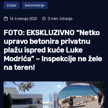
Zadar
betoniranje
Turizam i nautika
Pomorstvo
14 travnja 2021
3 min. čitanja
Ribolov
FOTO: EKSKLUZIVNO “Netko
Ekologija
upravo betonira privatnu
Tradicija i kultura
plažu ispred kuće Luke
Modrića” – Inspekcije ne žele
na teren!