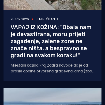
25 srp. 2026
3 MIN. ČITANJA
VAPAJ IZ KOŽINA: "Obala nam
je devastirana, moru prijeti
zagađenje, zelene zone ne
znače ništa, a bespravno se
gradi na svakom koraku!"
Mještani Kožina kraj Zadra navode da je od
prošle godine otvorena građevna jama (zbog
projekta aglomeracije) te se od tada