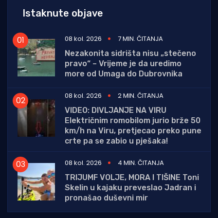
Istaknute objave
08 kol. 2026
7 MIN. ČITANJA
Nezakonita sidrišta nisu „stečeno
pravo“ – Vrijeme je da uredimo
more od Umaga do Dubrovnika
08 kol. 2026
2 MIN. ČITANJA
VIDEO: DIVLJANJE NA VIRU
Električnim romobilom jurio brže 50
km/h na Viru, pretjecao preko pune
crte pa se zabio u pješaka!
08 kol. 2026
4 MIN. ČITANJA
TRIJUMF VOLJE, MORA I TIŠINE Toni
Skelin u kajaku preveslao Jadran i
pronašao duševni mir