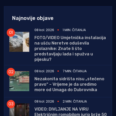
Najnovije objave
08 kol. 2026
1 MIN. ČITANJA
FOTO/VIDEO Umjetnička instalacija
na ušću Neretve oduševila
prolaznike: Znate li što
predstavljaju lađa i spužva u
pijesku?
08 kol. 2026
7 MIN. ČITANJA
Nezakonita sidrišta nisu „stečeno
pravo“ – Vrijeme je da uredimo
more od Umaga do Dubrovnika
08 kol. 2026
2 MIN. ČITANJA
VIDEO: DIVLJANJE NA VIRU
Električnim romobilom jurio brže 50