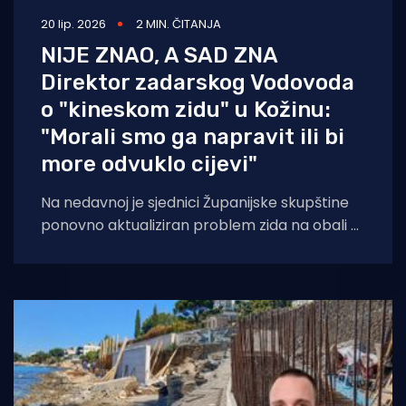
20 lip. 2026
2 MIN. ČITANJA
NIJE ZNAO, A SAD ZNA
Direktor zadarskog Vodovoda
o "kineskom zidu" u Kožinu:
"Morali smo ga napravit ili bi
more odvuklo cijevi"
Na nedavnoj je sjednici Županijske skupštine
ponovno aktualiziran problem zida na obali u
Petrčanima i Kožinu. Na to je već