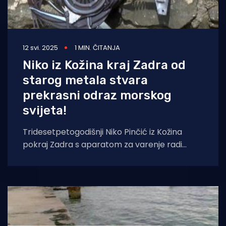
12 svi. 2025
1 MIN. ČITANJA
Niko iz Kožina kraj Zadra od
starog metala stvara
prekrasni odraz morskog
svijeta!
Tridesetpetogodišnji Niko Pinčić iz Kožina
pokraj Zadra s aparatom za varenje radi
pravu umjetnost, prenosi HRT. Niko Pinčić
zrakoplovni je