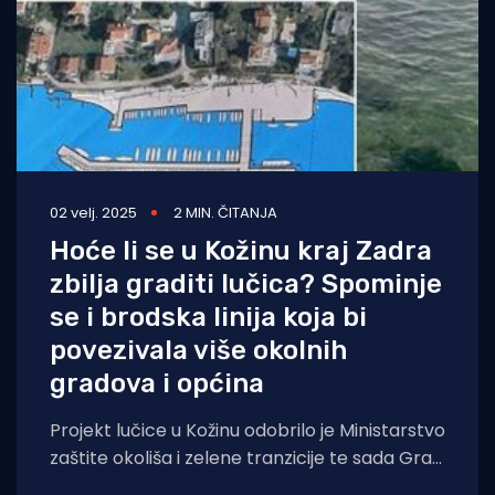
02 velj. 2025
2 MIN. ČITANJA
Hoće li se u Kožinu kraj Zadra
zbilja graditi lučica? Spominje
se i brodska linija koja bi
povezivala više okolnih
gradova i općina
Projekt lučice u Kožinu odobrilo je Ministarstvo
zaštite okoliša i zelene tranzicije te sada Grad
Zadar kao nositelj projekta ima