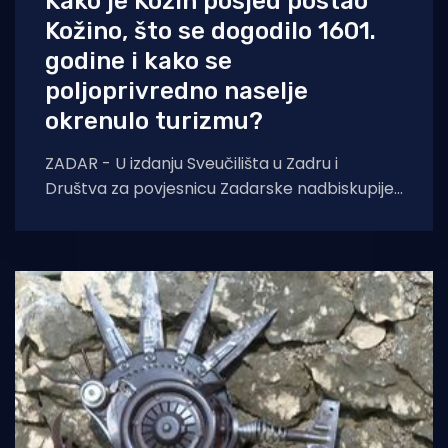
Kako je Kožin posjed postao
Kožino, što se dogodilo 1601.
godine i kako se
poljoprivredno naselje
okrenulo turizmu?
ZADAR - U izdanju Sveučilišta u Zadru i
Društva za povjesnicu Zadarske nadbiskupije
Zmajević objavljena je znanstvena
monografija "Kožino – temeljne