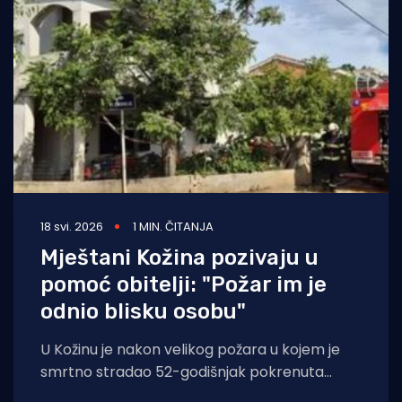
18 svi. 2026
1 MIN. ČITANJA
Mještani Kožina pozivaju u
pomoć obitelji: "Požar im je
odnio blisku osobu"
U Kožinu je nakon velikog požara u kojem je
smrtno stradao 52-godišnjak pokrenuta
humanitarna akcija koju mještani dijele po