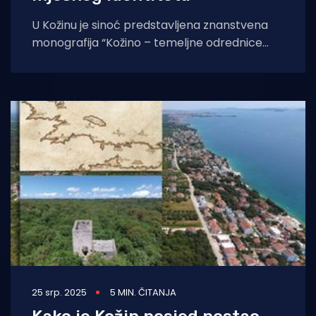
U Kožinu je sinoć predstavljena znanstvena
monografija “Kožino – temeljne odrednice
mjesnog identiteta: prostor, prošlost i jezična
baština”, urednika Josipa Faričića
25 srp. 2025
5 MIN. ČITANJA