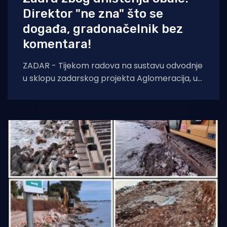
Direktor "ne zna" što se
događa, gradonačelnik bez
komentara!
ZADAR - Tijekom radova na sustavu odvodnje
u sklopu zadarskog projekta Aglomeracija, u
naselju Kožino, u potpunosti je uništen obalni
pojas.