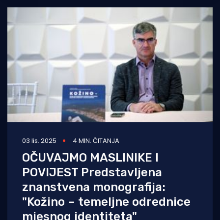
03 lis. 2025
4 MIN. ČITANJA
OČUVAJMO MASLINIKE I
POVIJEST Predstavljena
znanstvena monografija:
"Kožino – temeljne odrednice
mjesnog identiteta"