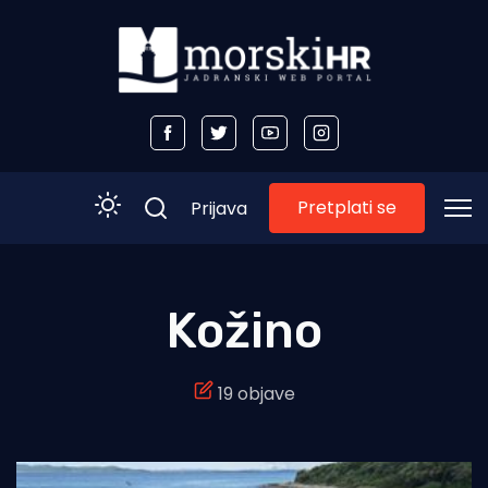
Pretplati se
Prijava
Početna
Kožino
Morski plus
19 objave
Morski TV
Obala
Otoci