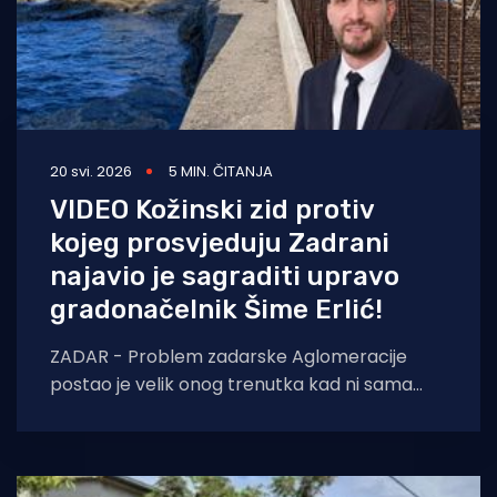
20 svi. 2026
5 MIN. ČITANJA
VIDEO Kožinski zid protiv
kojeg prosvjeduju Zadrani
najavio je sagraditi upravo
gradonačelnik Šime Erlić!
ZADAR - Problem zadarske Aglomeracije
postao je velik onog trenutka kad ni sama
tvrtka koja ga izvodi više ne zna tko