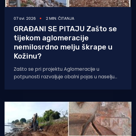
07 svi. 2026
2 MIN. ČITANJA
GRAĐANI SE PITAJU Zašto se
tijekom aglomeracije
nemilosrdno melju škrape u
Kožinu?
Zašto se pri projektu Aglomeracije u
potpunosti razvaljuje obalni pojas u naselju
Kožino u sastavu Grada Zadra? Ovo se pitaju