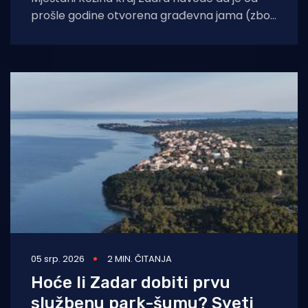
prošle godine otvorena građevna jama (zbog
projekta aglomeracije) te se od tada
05 srp. 2026
2 MIN. ČITANJA
Hoće li Zadar dobiti prvu
službenu park-šumu? Sveti