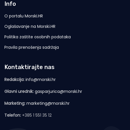
Info
O portalu Morski.HR
Oglašavanje na Morski.HR
Politika zaštite osobnih podataka
Pravila prenošenja sadržaja
Kontaktirajte nas
Redakcija:
info@morski.hr
Glavni urednik:
gasparjurica@morski.hr
Marketing:
marketing@morski.hr
Telefon:
+385 1 551 35 12