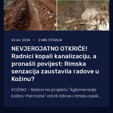
03 svi. 2026
2 MIN. ČITANJA
NEVJEROJATNO OTKRIĆE!
Radnici kopali kanalizaciju, a
pronašli povijest: Rimska
senzacija zaustavila radove u
Kožinu?
KOŽINO - Radovi na projektu "Aglomeracija
kožino-Petrčane" otkrili zidove i rimsku opeku
iz 1. stoljeća. Arheolozi upozoreni: "