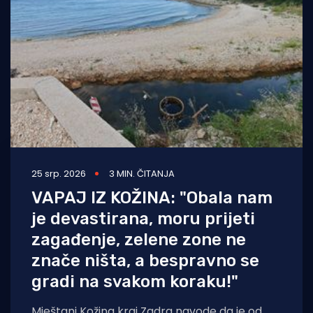
Turizam i nautika
Pomorstvo
Ribolov
Ekologija
Tradicija i kultura
25 srp. 2026
3 MIN. ČITANJA
VAPAJ IZ KOŽINA: "Obala nam
je devastirana, moru prijeti
zagađenje, zelene zone ne
znače ništa, a bespravno se
gradi na svakom koraku!"
Mještani Kožina kraj Zadra navode da je od