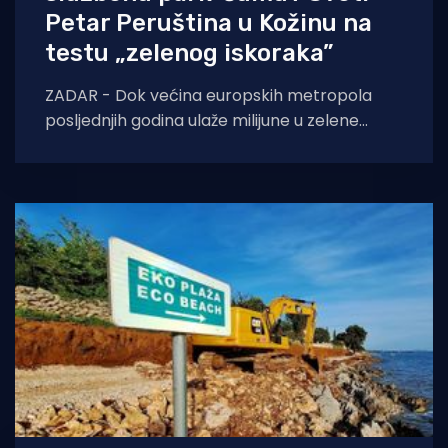
Petar Peruština u Kožinu na
testu „zelenog iskoraka”
ZADAR - Dok većina europskih metropola
posljednjih godina ulaže milijune u zelene
površine, Zadar još uvijek nema niti jednu
službenu park-