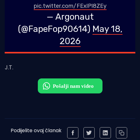
pic.twitter.com/FExlPl8ZEy
— Argonaut
(@FapeFop90614)
May 18,
2026
J.T.
Podijelite ovaj članak