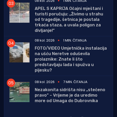
08 kol. 2026
1 MIN. ČITANJA
APEL S KAPRIJA Očajni mještani i
turisti poručuju: „Živimo u strahu
od tragedije, šetnica je postala
trkaća staza, a uvala poligon za
divljanje!“
08 kol. 2026
1 MIN. ČITANJA
FOTO/VIDEO Umjetnička instalacija
na ušću Neretve oduševila
prolaznike: Znate li što
predstavljaju lađa i spužva u
pijesku?
08 kol. 2026
7 MIN. ČITANJA
Nezakonita sidrišta nisu „stečeno
pravo“ – Vrijeme je da uredimo
more od Umaga do Dubrovnika