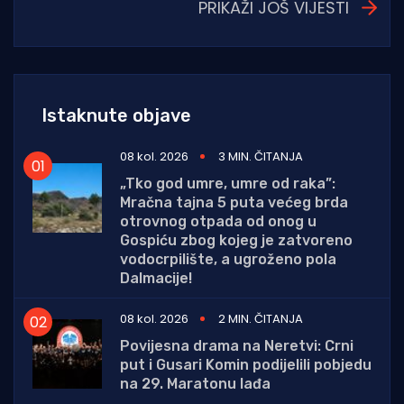
PRIKAŽI JOŠ VIJESTI
Istaknute objave
08 kol. 2026
3 MIN. ČITANJA
„Tko god umre, umre od raka”:
Mračna tajna 5 puta većeg brda
otrovnog otpada od onog u
Gospiću zbog kojeg je zatvoreno
vodocrpilište, a ugroženo pola
Dalmacije!
08 kol. 2026
2 MIN. ČITANJA
Povijesna drama na Neretvi: Crni
put i Gusari Komin podijelili pobjedu
na 29. Maratonu lađa