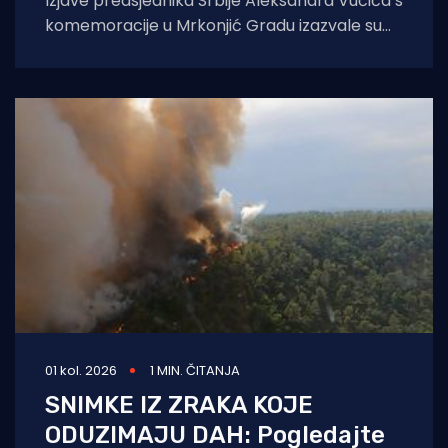
Izjave predsjednika Srbije Aleksandra Vučića s
komemoracije u Mrkonjić Gradu izazvale su
val reakcija u hrvatskom političkom vrhu.
Vučić je
01 kol. 2026
1 MIN. ČITANJA
SNIMKE IZ ZRAKA KOJE
ODUZIMAJU DAH: Pogledajte