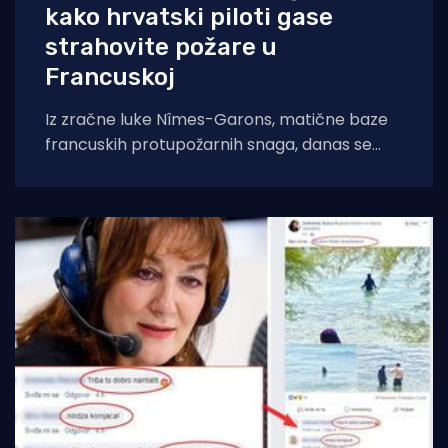
kako hrvatski piloti gase
strahovite požare u
Francuskoj
Iz zračne luke Nîmes-Garons, matične baze
francuskih protupožarnih snaga, danas se
javio kapetan hrvatske posade Canadaira
bojnik Igor Mindoljević: