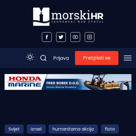
Pretplati se
Prijava
Početna
Morski plus
Morski TV
Obala
Svijet
Izrael
humanitarna akcija
flota
Otoci