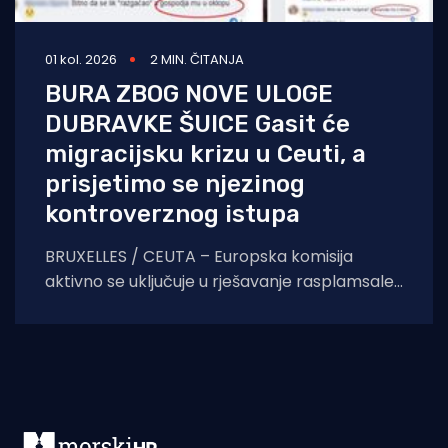
01 kol. 2026
2 MIN. ČITANJA
BURA ZBOG NOVE ULOGE
DUBRAVKE ŠUICE Gasit će
migracijsku krizu u Ceuti, a
prisjetimo se njezinog
kontroverznog istupa
BRUXELLES / CEUTA – Europska komisija
aktivno se uključuje u rješavanje rasplamsale
migracijske krize u španjolskoj enklavi Ceuti.
Odlukom predsjednice EK Ursule