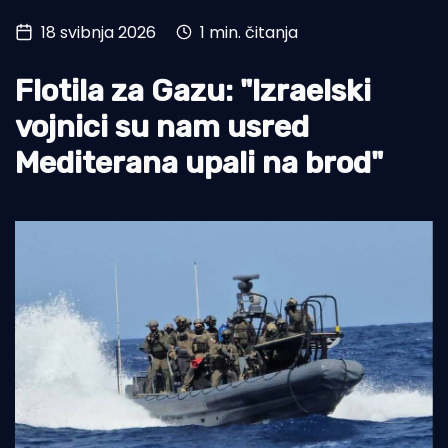
18 svibnja 2026
1 min. čitanja
Turizam i nautika
Pomorstvo
Flotila za Gazu: "Izraelski
Ribolov
vojnici su nam usred
Mediterana upali na brod"
Ekologija
Tradicija i kultura