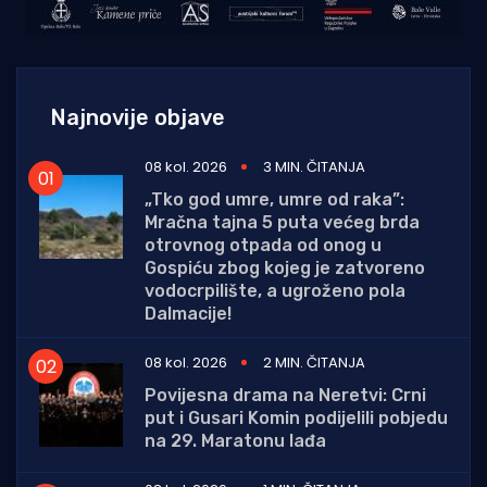
Najnovije objave
08 kol. 2026
3 MIN. ČITANJA
„Tko god umre, umre od raka”:
Mračna tajna 5 puta većeg brda
otrovnog otpada od onog u
Gospiću zbog kojeg je zatvoreno
vodocrpilište, a ugroženo pola
Dalmacije!
08 kol. 2026
2 MIN. ČITANJA
Povijesna drama na Neretvi: Crni
put i Gusari Komin podijelili pobjedu
na 29. Maratonu lađa