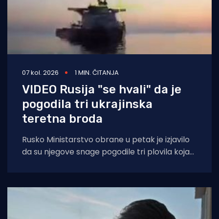
07 kol. 2026
1 MIN. ČITANJA
VIDEO Rusija "se hvali" da je
pogodila tri ukrajinska
teretna broda
Rusko Ministarstvo obrane u petak je izjavilo
da su njegove snage pogodile tri plovila koja
su se "koristila za