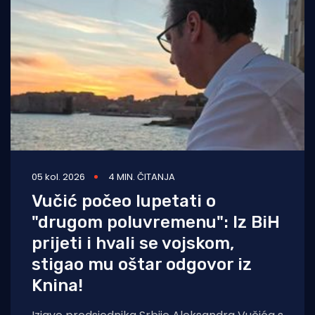
05 kol. 2026
4 MIN. ČITANJA
Vučić počeo lupetati o
"drugom poluvremenu": Iz BiH
prijeti i hvali se vojskom,
stigao mu oštar odgovor iz
Knina!