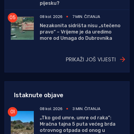
pijesku?
08 kol. 2026
7 MIN. ČITANJA
Nezakonita sidrišta nisu „stečeno
pravo“ – Vrijeme je da uredimo
more od Umaga do Dubrovnika
PRIKAŽI JOŠ VIJESTI
Istaknute objave
08 kol. 2026
3 MIN. ČITANJA
„Tko god umre, umre od raka”:
Mračna tajna 5 puta većeg brda
otrovnog otpada od onog u