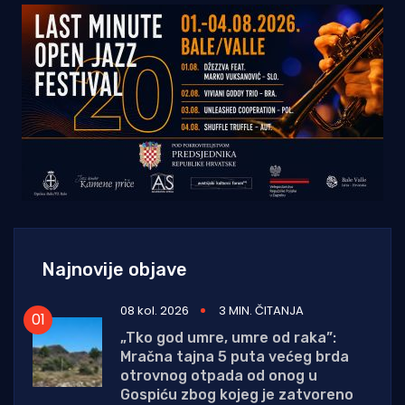
Najnovije objave
08 kol. 2026
3 MIN. ČITANJA
„Tko god umre, umre od raka”:
Mračna tajna 5 puta većeg brda
otrovnog otpada od onog u
Gospiću zbog kojeg je zatvoreno