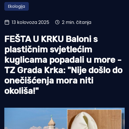
Ekologija
Turizam i nautika
Pomorstvo
13 kolovoza 2025
2 min. čitanja
Ribolov
FEŠTA U KRKU Baloni s
Ekologija
plastičnim svjetlećim
Tradicija i kultura
kuglicama popadali u more -
TZ Grada Krka: "Nije došlo do
onečišćenja mora niti
okoliša!"