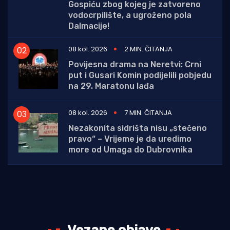
Gospiću zbog kojeg je zatvoreno
vodocrpilište, a ugroženo pola
Dalmacije!
08 kol. 2026
2 MIN. ČITANJA
Povijesna drama na Neretvi: Crni
put i Gusari Komin podijelili pobjedu
na 29. Maratonu lađa
08 kol. 2026
7 MIN. ČITANJA
Nezakonita sidrišta nisu „stečeno
pravo“ – Vrijeme je da uredimo
more od Umaga do Dubrovnika