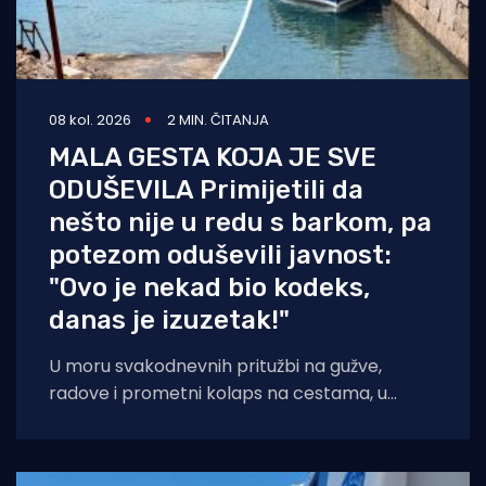
08 kol. 2026
2 MIN. ČITANJA
MALA GESTA KOJA JE SVE
ODUŠEVILA Primijetili da
nešto nije u redu s barkom, pa
potezom oduševili javnost:
"Ovo je nekad bio kodeks,
danas je izuzetak!"
U moru svakodnevnih pritužbi na gužve,
radove i prometni kolaps na cestama, u
popularnoj Facebook grupi "Problemi u
prometu