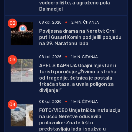
vodocrpilište, a ugroženo pola
Dalmacije!
08 kol. 2026
2 MIN. ČITANJA
Povijesna drama na Neretvi: Crni
put i Gusari Komin podijelili pobjedu
na 29. Maratonu lađa
08 kol. 2026
1 MIN. ČITANJA
APEL S KAPRIJA Očajni mještani i
turisti poručuju: „Živimo u strahu
od tragedije, šetnica je postala
trkaća staza, a uvala poligon za
divljanje!“
08 kol. 2026
1 MIN. ČITANJA
FOTO/VIDEO Umjetnička instalacija
na ušću Neretve oduševila
prolaznike: Znate li što
predstavljaju lađa i spužva u