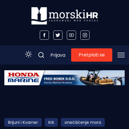
Pretplati se
Prijava
Početna
Morski plus
Morski TV
Obala
Brijuni i Kvarner
Krk
onečišćenje mora
Otoci