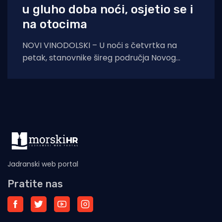
u gluho doba noći, osjetio se i
na otocima
NOVI VINODOLSKI – U noći s četvrtka na
petak, stanovnike šireg područja Novog
Vinodolskog i okolice uznemirio je umjeren
potres. Prema
Jadranski web portal
Pratite nas