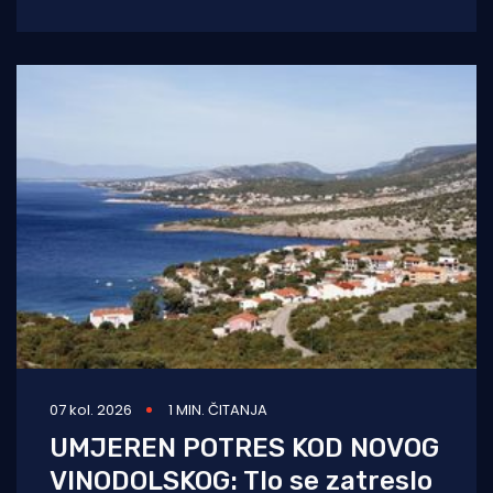
61 prekršaj nedozvoljenog glisiranja, odnosno
glisiranja na udaljenosti
07 kol. 2026
1 MIN. ČITANJA
UMJEREN POTRES KOD NOVOG
VINODOLSKOG: Tlo se zatreslo