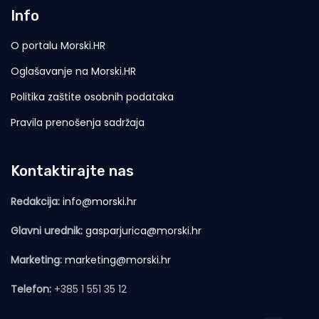
Info
O portalu Morski.HR
Oglašavanje na Morski.HR
Politika zaštite osobnih podataka
Pravila prenošenja sadržaja
Kontaktirajte nas
Redakcija:
info@morski.hr
Glavni urednik:
gasparjurica@morski.hr
Marketing:
marketing@morski.hr
Telefon:
+385 1 551 35 12