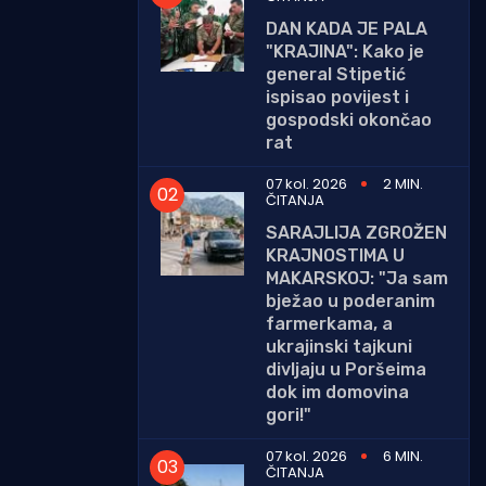
DAN KADA JE PALA
"KRAJINA": Kako je
general Stipetić
ispisao povijest i
gospodski okončao
rat
07 kol. 2026
2 MIN.
ČITANJA
SARAJLIJA ZGROŽEN
KRAJNOSTIMA U
MAKARSKOJ: "Ja sam
bježao u poderanim
farmerkama, a
ukrajinski tajkuni
divljaju u Poršeima
dok im domovina
gori!"
07 kol. 2026
6 MIN.
ČITANJA