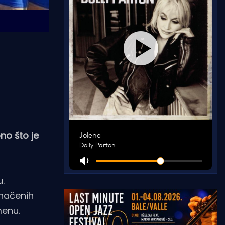
no što je
u.
dnačenih
menu.