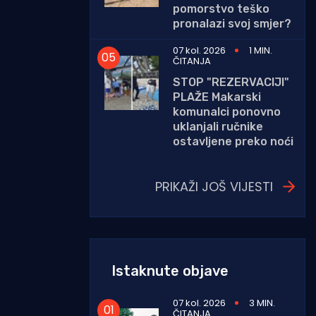
pomorstvo teško
pronalazi svoj smjer?
07 kol. 2026
1 MIN.
ČITANJA
STOP "REZERVACIJI"
PLAŽE Makarski
komunalci ponovno
uklanjali ručnike
ostavljene preko noći
PRIKAŽI JOŠ VIJESTI
Istaknute objave
07 kol. 2026
3 MIN.
ČITANJA