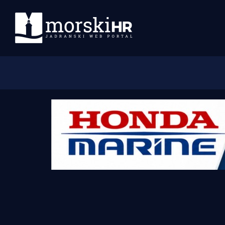
Početna
Morski plus
Morski TV
Obala
Otoci
Turizam i nautika