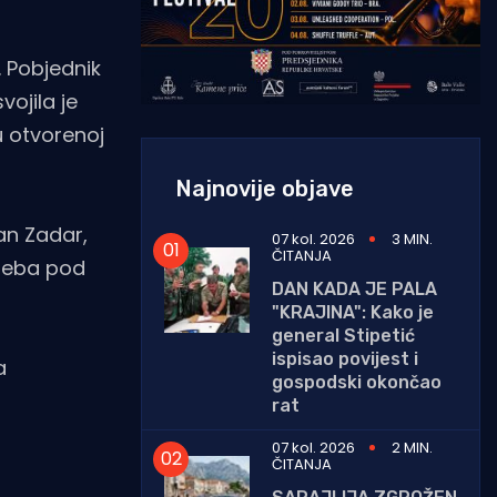
. Pobjednik
ojila je
u otvorenoj
Najnovije objave
ran Zadar,
07 kol. 2026
3 MIN.
ČITANJA
greba pod
DAN KADA JE PALA
"KRAJINA": Kako je
general Stipetić
ispisao povijest i
a
gospodski okončao
rat
07 kol. 2026
2 MIN.
ČITANJA