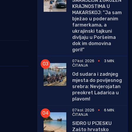
SARAJLIJA ZGROŽEN
KRAJNOSTIMA U
MAKARSKOJ: "Ja sam
bježao u poderanim
farmerkama, a
ukrajinski tajkuni
divljaju u Poršeima
dok im domovina
gori!"
07 kol. 2026
3 MIN.
ČITANJA
Od sudara i zadnjeg
mjesta do povijesnog
srebra: Nevjerojatan
preokret Lađarica u
plavom!
07 kol. 2026
6 MIN.
ČITANJA
SIDRO U PIJESKU
Zašto hrvatsko