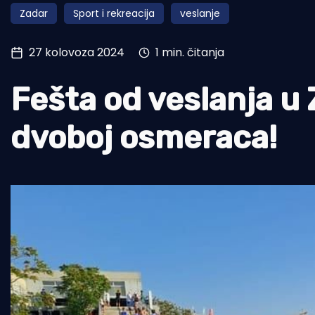
Zadar
Sport i rekreacija
veslanje
Pomorstvo
Ribolov
27 kolovoza 2024
1 min. čitanja
Ekologija
Fešta od veslanja u 
Tradicija i kultura
dvoboj osmeraca!