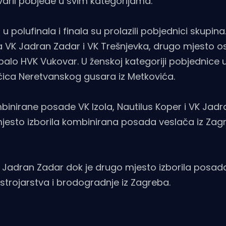
stvaril pobjede u svim kategorijama.
 polufinala i finala su prolazili pobjednici skupina
a VK Jadran Zadar i VK Trešnjevka, drugo mjesto osv
alo HVK Vukovar. U ženskoj kategoriji pobjednice 
ačica Neretvanskog gusara iz Metkovića.
ombinirane posade VK Izola, Nautilus Koper i VK Jad
mjesto izborila kombinirana posada veslača iz Za
 VK Jadran Zadar dok je drugo mjesto izborila posad
trojarstva i brodogradnje iz Zagreba.