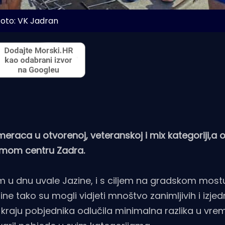
oto: VK Jadran
raca u otvorenoj, veteranskoj i mix kategoriji,a o
samom centru Zadra.
m u dnu uvale Jazine, i s ciljem na gradskom most
zine tako su mogli vidjeti mnoštvo zanimljivih i izje
a kraju pobjednika odlučila minimalna razlika u vre