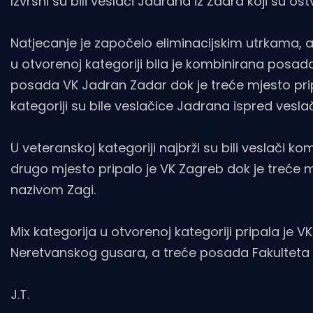
Izvrsni su bili veslači Jadrana iz Zadra koji su o
Natjecanje je započelo eliminacijskim utrkama, a u
u otvorenoj kategoriji bila je kombinirana posad
posada VK Jadran Zadar dok je treće mjesto prip
kategoriji su bile veslačice Jadrana ispred vesl
U veteranskoj kategoriji najbrži su bili veslači k
drugo mjesto pripalo je VK Zagreb dok je treće 
nazivom Zagi.
Mix kategorija u otvorenoj kategoriji pripala je
Neretvanskog gusara, a treće posada Fakulteta s
J.T.