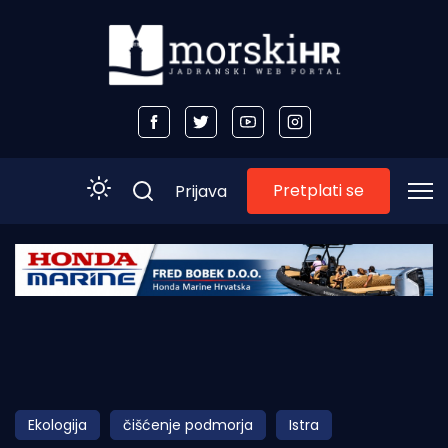
Pretplati se
Prijava
Početna
Morski plus
Morski TV
Obala
Ekologija
čišćenje podmorja
Istra
Otoci