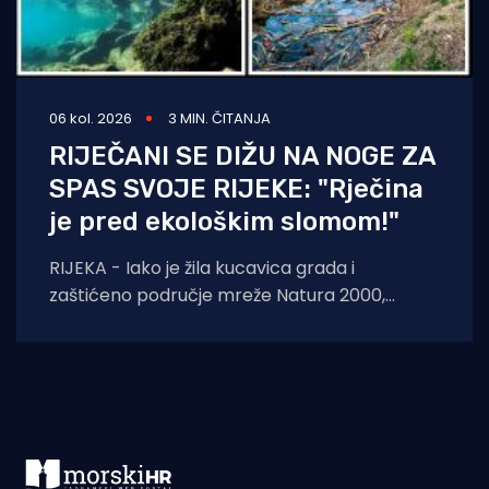
06 kol. 2026
3 MIN. ČITANJA
RIJEČANI SE DIŽU NA NOGE ZA
SPAS SVOJE RIJEKE: "Rječina
je pred ekološkim slomom!"
RIJEKA - Iako je žila kucavica grada i
zaštićeno područje mreže Natura 2000,
Rječina se sustavno uništava i pretvara u
odvodni