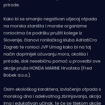
prirode.
Kako bi se smanjio negativan utjecaj otpada
na morska staništa i morske organizme
roniocima će podršku pružiti kolege iz
Slovenije, članovi ronilačkog kluba AdriatiCro
Zagreb te ronioci JVP Umag kako bi na taj
način doprinijeli očuvanju mora, okoliša i
prirode, dok nesebičnu pomoć u provedbi ove
akcije pruža HONDA MARINE Hrvatska (Fred
Bobek d.o.o.).
Osim ekološkog karaktera, izvlačenja otpada s
morskog dna i adekvatnog zbrinjavanja, akcija
ima i edukativan učinak, te će se tijekom akcije