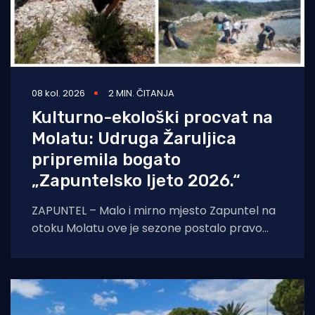
08 kol. 2026
2 MIN. ČITANJA
Kulturno-ekološki procvat na
Molatu: Udruga Žaruljica
pripremila bogato
„Zapuntelsko ljeto 2026.“
ZAPUNTEL – Malo i mirno mjesto Zapuntel na
otoku Molatu ove je sezone postalo pravo
kulturno i edukativno središte otoka
zahvaljujući