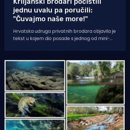
Kriljanski brodari počistili
jednu uvalu pa poručili:
"Čuvajmo naše more!"
Hrvatska udruga privatnih brodara objavila je
tekst u kojem dio posade s jednog od mini-
kruzera čisti jednu od uvala