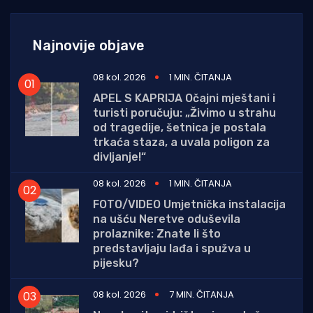
Najnovije objave
08 kol. 2026
1 MIN. ČITANJA
APEL S KAPRIJA Očajni mještani i
turisti poručuju: „Živimo u strahu
od tragedije, šetnica je postala
trkaća staza, a uvala poligon za
divljanje!“
08 kol. 2026
1 MIN. ČITANJA
FOTO/VIDEO Umjetnička instalacija
na ušću Neretve oduševila
prolaznike: Znate li što
predstavljaju lađa i spužva u
pijesku?
08 kol. 2026
7 MIN. ČITANJA