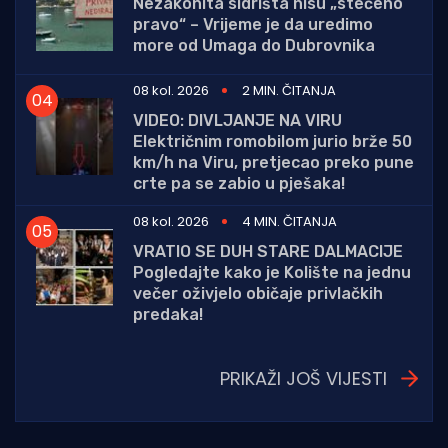
Nezakonita sidrišta nisu „stečeno
pravo“ – Vrijeme je da uredimo
more od Umaga do Dubrovnika
08 kol. 2026
2 MIN. ČITANJA
VIDEO: DIVLJANJE NA VIRU
Električnim romobilom jurio brže 50
km/h na Viru, pretjecao preko pune
crte pa se zabio u pješaka!
08 kol. 2026
4 MIN. ČITANJA
VRATIO SE DUH STARE DALMACIJE
Pogledajte kako je Kolište na jednu
večer oživjelo običaje privlačkih
predaka!
PRIKAŽI JOŠ VIJESTI