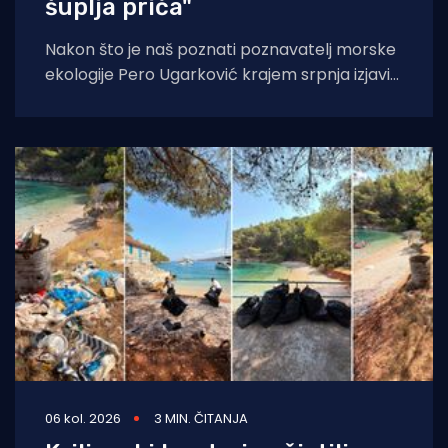
šuplja priča"
Nakon što je naš poznati poznavatelj morske
ekologije Pero Ugarković krajem srpnja izjavio
kako je bacanje biokugli u more "
06 kol. 2026
3 MIN. ČITANJA