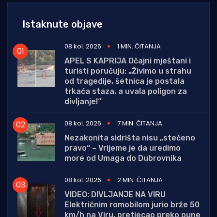
Istaknute objave
08 kol. 2026
1 MIN. ČITANJA
APEL S KAPRIJA Očajni mještani i
turisti poručuju: „Živimo u strahu
od tragedije, šetnica je postala
trkaća staza, a uvala poligon za
divljanje!“
08 kol. 2026
7 MIN. ČITANJA
Nezakonita sidrišta nisu „stečeno
pravo“ – Vrijeme je da uredimo
more od Umaga do Dubrovnika
08 kol. 2026
2 MIN. ČITANJA
VIDEO: DIVLJANJE NA VIRU
Električnim romobilom jurio brže 50
km/h na Viru, pretjecao preko pune