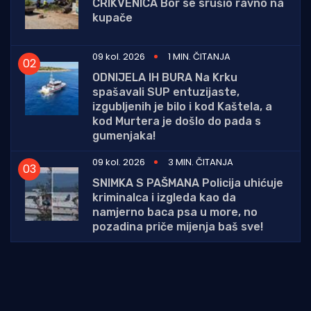
CRIKVENICA Bor se srušio ravno na
kupače
09 kol. 2026
1 MIN. ČITANJA
ODNIJELA IH BURA Na Krku
spašavali SUP entuzijaste,
izgubljenih je bilo i kod Kaštela, a
kod Murtera je došlo do pada s
gumenjaka!
09 kol. 2026
3 MIN. ČITANJA
SNIMKA S PAŠMANA Policija uhićuje
kriminalca i izgleda kao da
namjerno baca psa u more, no
pozadina priče mijenja baš sve!