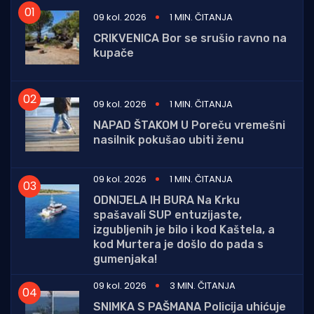
09 kol. 2026
1 MIN. ČITANJA
CRIKVENICA Bor se srušio ravno na
kupače
09 kol. 2026
1 MIN. ČITANJA
NAPAD ŠTAKOM U Poreču vremešni
nasilnik pokušao ubiti ženu
09 kol. 2026
1 MIN. ČITANJA
ODNIJELA IH BURA Na Krku
spašavali SUP entuzijaste,
izgubljenih je bilo i kod Kaštela, a
kod Murtera je došlo do pada s
gumenjaka!
09 kol. 2026
3 MIN. ČITANJA
SNIMKA S PAŠMANA Policija uhićuje