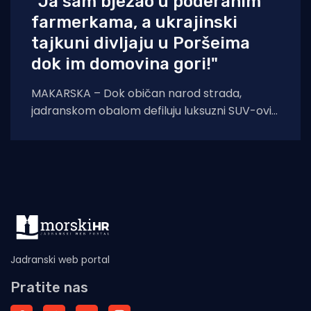
"Ja sam bježao u poderanim
farmerkama, a ukrajinski
tajkuni divljaju u Poršeima
dok im domovina gori!"
MAKARSKA – Dok običan narod strada,
jadranskom obalom defiluju luksuzni SUV-ovi s
ukrajinskim tablicama. Poznati novinar iz
Sarajeva Pavle Pavlović
Jadranski web portal
Pratite nas