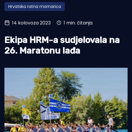
Hrvatska ratna mornarica
Turizam i nautika
Pomorstvo
14 kolovoza 2023
1 min. čitanja
Ribolov
Ekipa HRM-a sudjelovala na
Ekologija
26. Maratonu lađa
Tradicija i kultura