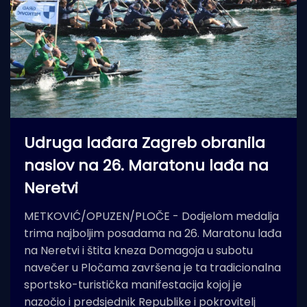
Udruga lađara Zagreb obranila
naslov na 26. Maratonu lađa na
Neretvi
METKOVIĆ/OPUZEN/PLOČE - Dodjelom medalja
trima najboljim posadama na 26. Maratonu lađa
na Neretvi i štita kneza Domagoja u subotu
navečer u Pločama završena je ta tradicionalna
sportsko-turistička manifestacija kojoj je
nazočio i predsjednik Republike i pokrovitelj