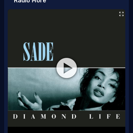
Radio More