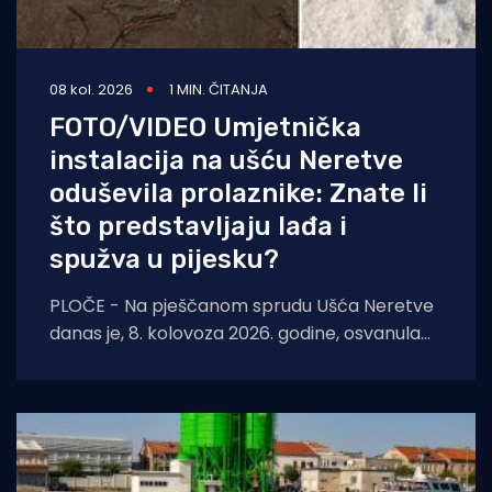
08 kol. 2026
1 MIN. ČITANJA
FOTO/VIDEO Umjetnička
instalacija na ušću Neretve
oduševila prolaznike: Znate li
što predstavljaju lađa i
spužva u pijesku?
PLOČE - Na pješčanom sprudu Ušća Neretve
danas je, 8. kolovoza 2026. godine, osvanula
nova instalacija suvremene i konceptualne
umjetnosti autora