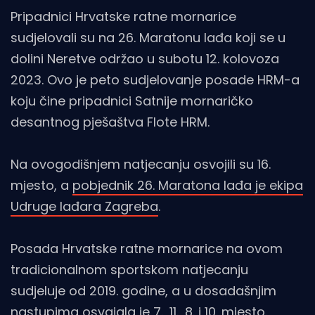
Pripadnici Hrvatske ratne mornarice
sudjelovali su na 26. Maratonu lađa koji se u
dolini Neretve održao u subotu 12. kolovoza
2023. Ovo je peto sudjelovanje posade HRM-a
koju čine pripadnici Satnije mornaričko
desantnog pješaštva Flote HRM.
Na ovogodišnjem natjecanju osvojili su 16.
mjesto, a
pobjednik 26. Maratona lađa je ekipa
Udruge lađara Zagreba
.
Posada Hrvatske ratne mornarice na ovom
tradicionalnom sportskom natjecanju
sudjeluje od 2019. godine, a u dosadašnjim
nastupima osvajala je 7., 11., 8. i 10. mjesto.