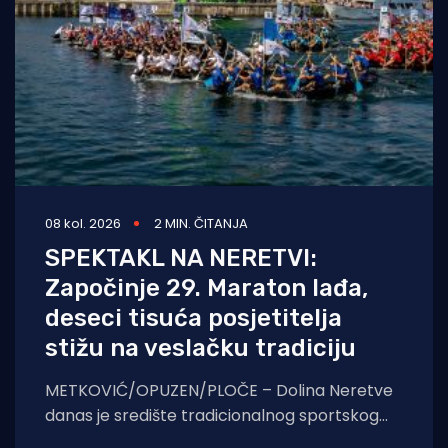
08 kol. 2026
2 MIN. ČITANJA
SPEKTAKL NA NERETVI:
Započinje 29. Maraton lađa,
deseci tisuća posjetitelja
stižu na veslačku tradiciju
METKOVIĆ/OPUZEN/PLOČE – Dolina Neretve
danas je središte tradicionalnog sportskog
spektakla. U borbi za prestižni Štit kneza