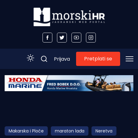
Pretplati se
Prijava
Početna
Morski plus
Morski TV
Obala
Makarska i Ploče
maraton lađa
Neretva
Otoci