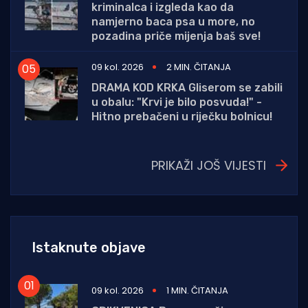
kriminalca i izgleda kao da
namjerno baca psa u more, no
pozadina priče mijenja baš sve!
09 kol. 2026
2 MIN. ČITANJA
DRAMA KOD KRKA Gliserom se zabili
u obalu: "Krvi je bilo posvuda!" -
Hitno prebačeni u riječku bolnicu!
PRIKAŽI JOŠ VIJESTI
Istaknute objave
09 kol. 2026
1 MIN. ČITANJA