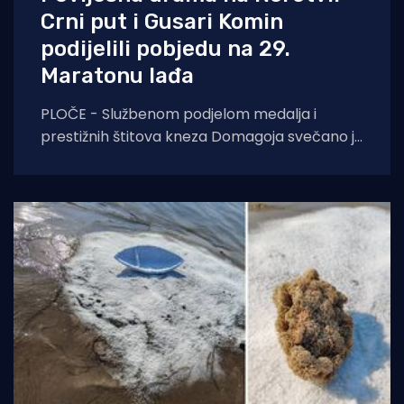
Crni put i Gusari Komin
podijelili pobjedu na 29.
Maratonu lađa
PLOČE - Službenom podjelom medalja i
prestižnih štitova kneza Domagoja svečano je
završen 29. Maraton lađa na Neretvi.
Ovogodišnje izdanje ostat