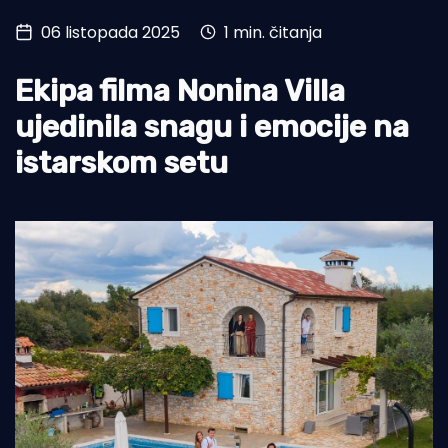
06 listopada 2025
1 min. čitanja
Turizam i nautika
Pomorstvo
Ekipa filma Nonina Villa
Ribolov
ujedinila snagu i emocije na
istarskom setu
Ekologija
Tradicija i kultura