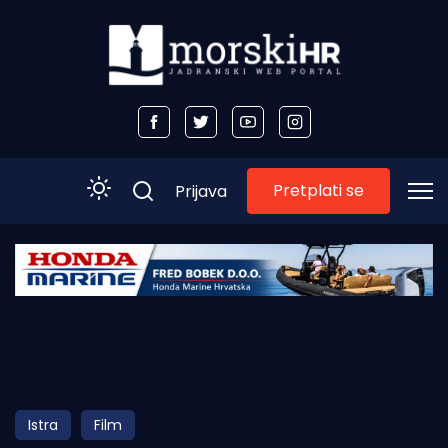
Pretplati se
Prijava
Početna
Morski plus
Morski TV
Obala
Istra
Film
Otoci