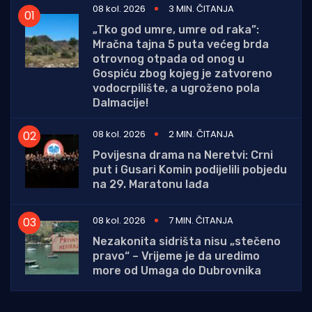
08 kol. 2026
3 MIN. ČITANJA
„Tko god umre, umre od raka”:
Mračna tajna 5 puta većeg brda
otrovnog otpada od onog u
Gospiću zbog kojeg je zatvoreno
vodocrpilište, a ugroženo pola
Dalmacije!
08 kol. 2026
2 MIN. ČITANJA
Povijesna drama na Neretvi: Crni
put i Gusari Komin podijelili pobjedu
na 29. Maratonu lađa
08 kol. 2026
7 MIN. ČITANJA
Nezakonita sidrišta nisu „stečeno
pravo“ – Vrijeme je da uredimo
more od Umaga do Dubrovnika