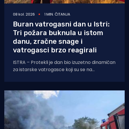
08 kol. 2026
1 MIN. ČITANJA
Buran vatrogasni dan u Istri:
Tri požara buknula u istom
danu, zračne snage i
vatrogasci brzo reagirali
ISTRA – Protekli je dan bio izuzetno dinamičan
za istarske vatrogasce koji su se na
otvorenom prostoru borili s tri požara,