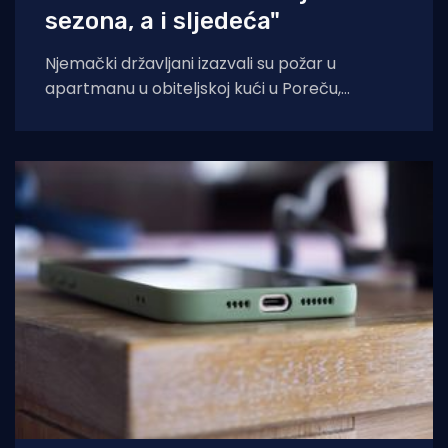
sezona, a i sljedeća"
Njemački državljani izazvali su požar u
apartmanu u obiteljskoj kući u Poreču,
pokazao je policijski očevid. U vatri je uništen