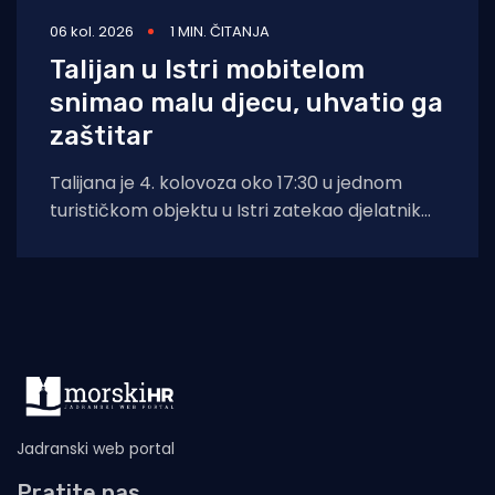
06 kol. 2026
1 MIN. ČITANJA
Talijan u Istri mobitelom
snimao malu djecu, uhvatio ga
zaštitar
Talijana je 4. kolovoza oko 17:30 u jednom
turističkom objektu u Istri zatekao djelatnik
zaštitarske tvrtke dok je mobitelom
Jadranski web portal
Pratite nas