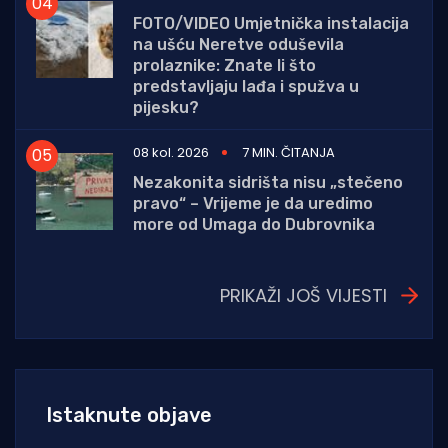
FOTO/VIDEO Umjetnička instalacija
na ušću Neretve oduševila
prolaznike: Znate li što
predstavljaju lađa i spužva u
pijesku?
08 kol. 2026
7 MIN. ČITANJA
Nezakonita sidrišta nisu „stečeno
pravo“ – Vrijeme je da uredimo
more od Umaga do Dubrovnika
PRIKAŽI JOŠ VIJESTI
Istaknute objave