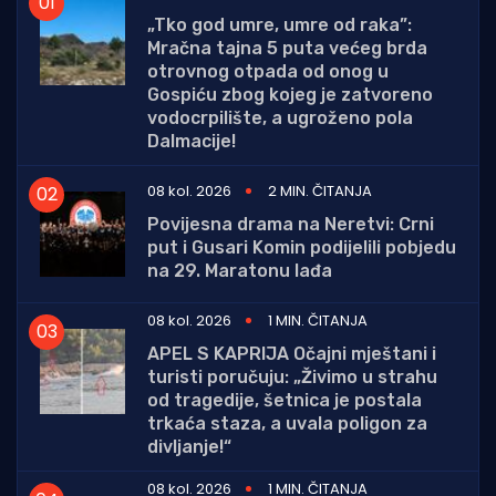
„Tko god umre, umre od raka”:
Mračna tajna 5 puta većeg brda
otrovnog otpada od onog u
Gospiću zbog kojeg je zatvoreno
vodocrpilište, a ugroženo pola
Dalmacije!
08 kol. 2026
2 MIN. ČITANJA
Povijesna drama na Neretvi: Crni
put i Gusari Komin podijelili pobjedu
na 29. Maratonu lađa
08 kol. 2026
1 MIN. ČITANJA
APEL S KAPRIJA Očajni mještani i
turisti poručuju: „Živimo u strahu
od tragedije, šetnica je postala
trkaća staza, a uvala poligon za
divljanje!“
08 kol. 2026
1 MIN. ČITANJA