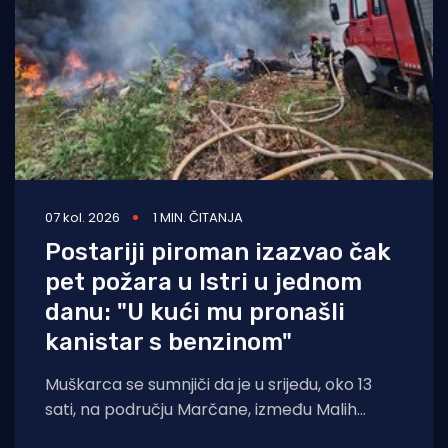
07 kol. 2026
1 MIN. ČITANJA
Postariji piroman izazvao čak
pet požara u Istri u jednom
danu: "U kući mu pronašli
kanistar s benzinom"
Muškarca se sumnjiči da je u srijedu, oko 13
sati, na području Marčane, između Malih
Vareški i Krnice, izazvao požar