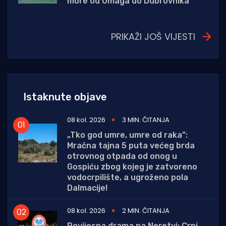
more od Umaga do Dubrovnika
PRIKAŽI JOŠ VIJESTI
Istaknute objave
08 kol. 2026
3 MIN. ČITANJA
„Tko god umre, umre od raka”:
Mračna tajna 5 puta većeg brda
otrovnog otpada od onog u
Gospiću zbog kojeg je zatvoreno
vodocrpilište, a ugroženo pola
Dalmacije!
08 kol. 2026
2 MIN. ČITANJA
Povijesna drama na Neretvi: Crni