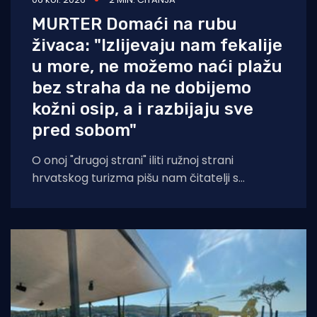
MURTER Domaći na rubu
živaca: "Izlijevaju nam fekalije
u more, ne možemo naći plažu
bez straha da ne dobijemo
kožni osip, a i razbijaju sve
pred sobom"
O onoj "drugoj strani" iliti ružnoj strani
hrvatskog turizma pišu nam čitatelji s
Murtera koji, kažu, muku muče