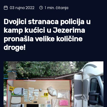
03 rujna 2022
1 min. čitanja
Turizam i nautika
Pomorstvo
Dvojici stranaca policija u
Ribolov
kamp kućici u Jezerima
pronašla velike količine
Ekologija
droge!
Tradicija i kultura