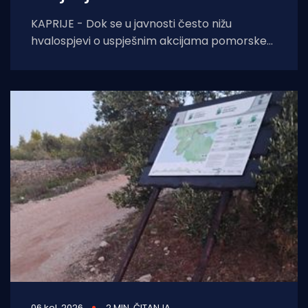
KAPRIJE - Dok se u javnosti često nižu
hvalospjevi o uspješnim akcijama pomorske
policije i Lučke kapetanije, s otoka Kaprija
stiže
06 kol. 2026
2 MIN. ČITANJA