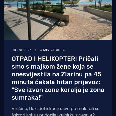
04 kol. 2026
4 MIN. ČITANJA
OTPAD I HELIKOPTERI Pričali
smo s majkom žene koja se
onesvijestila na Zlarinu pa 45
minuta čekala hitan prijevoz:
"Sve izvan zone koralja je zona
sumraka!"
Vrućina, tlak, dehidracija, sve po malo bili su
faktori koji su pridonijeli gubitku svijesti 42 -