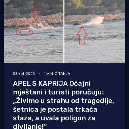
08 kol. 2026
1 MIN. ČITANJA
APEL S KAPRIJA Očajni
mještani i turisti poručuju:
„Živimo u strahu od tragedije,
šetnica je postala trkaća
staza, a uvala poligon za
divljanje!“