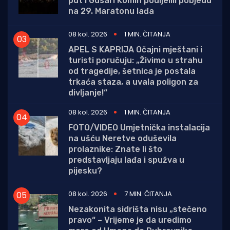
put i Gusari Komin podijelili pobjedu
na 29. Maratonu lađa
08 kol. 2026
1 MIN. ČITANJA
APEL S KAPRIJA Očajni mještani i
turisti poručuju: „Živimo u strahu
od tragedije, šetnica je postala
trkaća staza, a uvala poligon za
divljanje!“
08 kol. 2026
1 MIN. ČITANJA
FOTO/VIDEO Umjetnička instalacija
na ušću Neretve oduševila
prolaznike: Znate li što
predstavljaju lađa i spužva u
pijesku?
08 kol. 2026
7 MIN. ČITANJA
Nezakonita sidrišta nisu „stečeno
pravo“ – Vrijeme je da uredimo