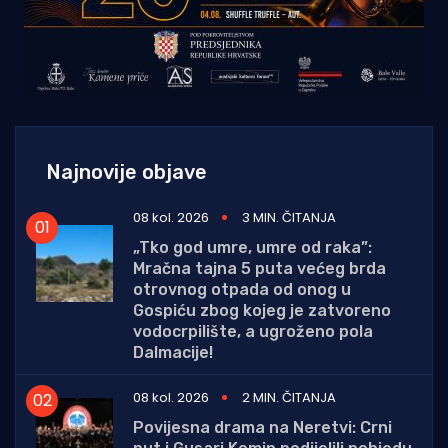
Najnovije objave
08 kol. 2026
3 MIN. ČITANJA
„Tko god umre, umre od raka”:
Mračna tajna 5 puta većeg brda
otrovnog otpada od onog u
Gospiću zbog kojeg je zatvoreno
vodocrpilište, a ugroženo pola
Dalmacije!
08 kol. 2026
2 MIN. ČITANJA
Povijesna drama na Neretvi: Crni