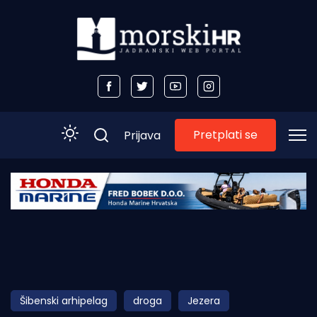
Pretplati se
Prijava
Početna
Morski plus
Morski TV
Obala
Šibenski arhipelag
droga
Jezera
Otoci