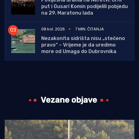
put i Gusari Komin podijelili pobjedu
na 29. Maratonu lađa
08 kol. 2026
7 MIN. ČITANJA
Nezakonita sidrišta nisu „stečeno
pravo“ – Vrijeme je da uredimo
more od Umaga do Dubrovnika
Vezane objave