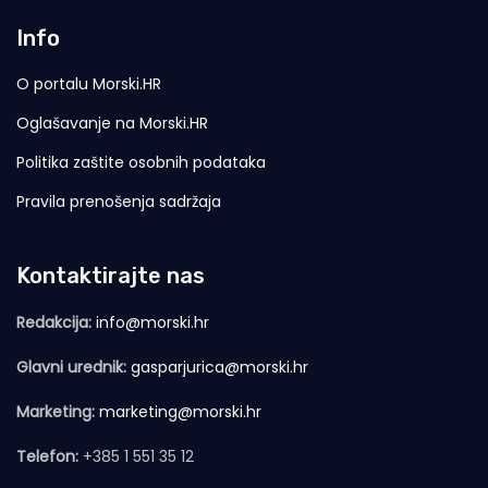
Info
O portalu Morski.HR
Oglašavanje na Morski.HR
Politika zaštite osobnih podataka
Pravila prenošenja sadržaja
Kontaktirajte nas
Redakcija:
info@morski.hr
Glavni urednik:
gasparjurica@morski.hr
Marketing:
marketing@morski.hr
Telefon:
+385 1 551 35 12