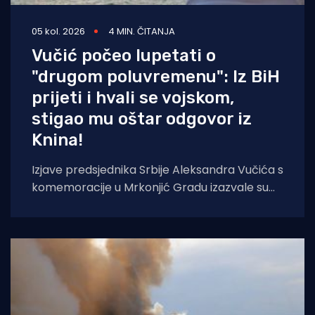
05 kol. 2026
4 MIN. ČITANJA
Vučić počeo lupetati o
"drugom poluvremenu": Iz BiH
prijeti i hvali se vojskom,
stigao mu oštar odgovor iz
Knina!
Izjave predsjednika Srbije Aleksandra Vučića s
komemoracije u Mrkonjić Gradu izazvale su
val reakcija u hrvatskom političkom vrhu.
Vučić je