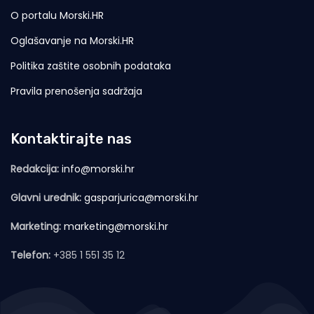
O portalu Morski.HR
Oglašavanje na Morski.HR
Politika zaštite osobnih podataka
Pravila prenošenja sadržaja
Kontaktirajte nas
Redakcija:
info@morski.hr
Glavni urednik:
gasparjurica@morski.hr
Marketing:
marketing@morski.hr
Telefon:
+385 1 551 35 12