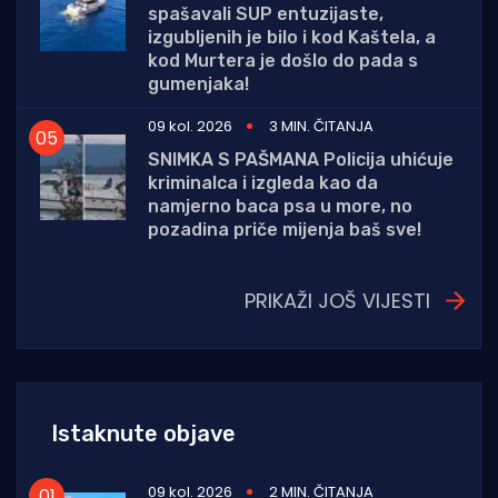
spašavali SUP entuzijaste,
izgubljenih je bilo i kod Kaštela, a
kod Murtera je došlo do pada s
gumenjaka!
09 kol. 2026
3 MIN. ČITANJA
SNIMKA S PAŠMANA Policija uhićuje
kriminalca i izgleda kao da
namjerno baca psa u more, no
pozadina priče mijenja baš sve!
PRIKAŽI JOŠ VIJESTI
Istaknute objave
09 kol. 2026
2 MIN. ČITANJA