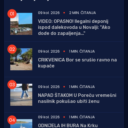
09 kol. 2026
2 MIN. ČITANJA
VIDEO: OPASNO! Ilegalni deponij
ispod dalekovoda u Novalji: "Ako
dođe do zapaljenja..."
09 kol. 2026
1 MIN. ČITANJA
CRIKVENICA Bor se srušio ravno na
kupače
09 kol. 2026
1 MIN. ČITANJA
NAPAD ŠTAKOM U Poreču vremešni
nasilnik pokušao ubiti ženu
09 kol. 2026
1 MIN. ČITANJA
ODNIJELA IH BURA Na Krku