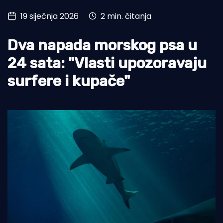
19 siječnja 2026
2 min. čitanja
Turizam i nautika
Pomorstvo
Dva napada morskog psa u
Ribolov
24 sata: "Vlasti upozoravaju
surfere i kupače"
Ekologija
Tradicija i kultura