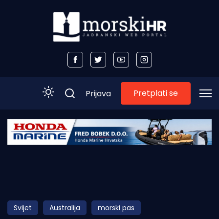
Pretplati se
Prijava
Početna
Morski plus
Morski TV
Obala
Svijet
Australija
morski pas
Otoci