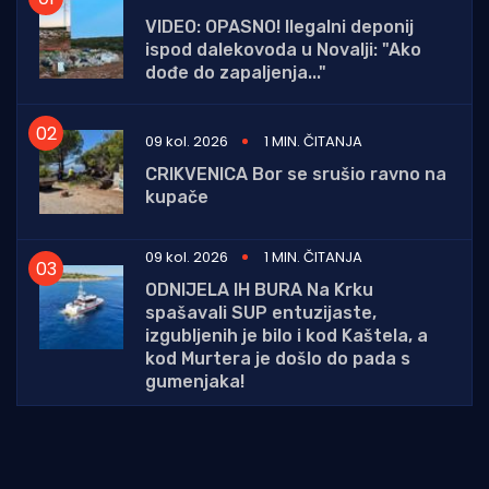
VIDEO: OPASNO! Ilegalni deponij
ispod dalekovoda u Novalji: "Ako
dođe do zapaljenja..."
09 kol. 2026
1 MIN. ČITANJA
CRIKVENICA Bor se srušio ravno na
kupače
09 kol. 2026
1 MIN. ČITANJA
ODNIJELA IH BURA Na Krku
spašavali SUP entuzijaste,
izgubljenih je bilo i kod Kaštela, a
kod Murtera je došlo do pada s
gumenjaka!