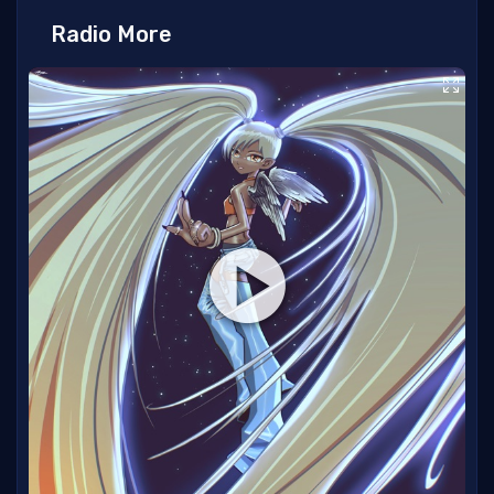
Radio More