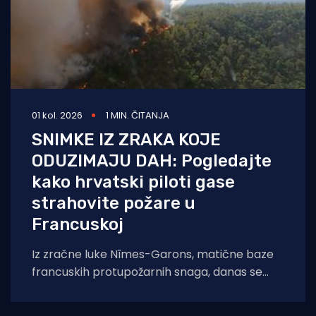
01 kol. 2026
1 MIN. ČITANJA
SNIMKE IZ ZRAKA KOJE
ODUZIMAJU DAH: Pogledajte
kako hrvatski piloti gase
strahovite požare u
Francuskoj
Iz zračne luke Nîmes-Garons, matične baze
francuskih protupožarnih snaga, danas se
javio kapetan hrvatske posade Canadaira
bojnik Igor Mindoljević: