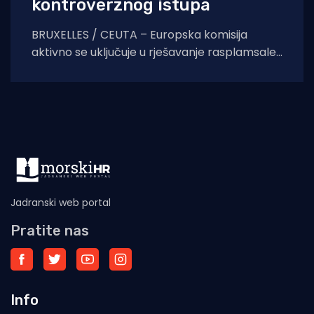
kontroverznog istupa
BRUXELLES / CEUTA – Europska komisija
aktivno se uključuje u rješavanje rasplamsale
migracijske krize u španjolskoj enklavi Ceuti.
Odlukom predsjednice EK Ursule
Jadranski web portal
Pratite nas
Info