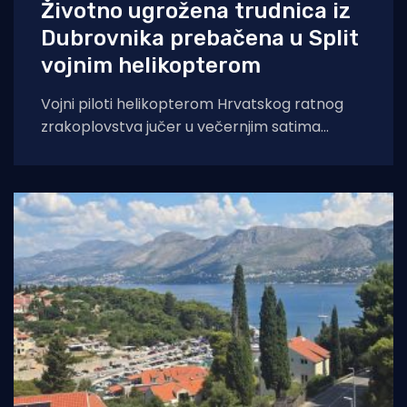
Životno ugrožena trudnica iz
Dubrovnika prebačena u Split
vojnim helikopterom
Vojni piloti helikopterom Hrvatskog ratnog
zrakoplovstva jučer u večernjim satima
prevezli su životno ugroženu trudnicu iz Opće
bolnice Dubrovnik u