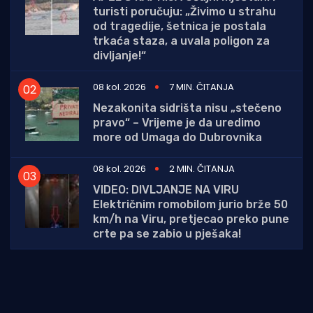
turisti poručuju: „Živimo u strahu
od tragedije, šetnica je postala
trkaća staza, a uvala poligon za
divljanje!“
08 kol. 2026
7 MIN. ČITANJA
Nezakonita sidrišta nisu „stečeno
pravo“ – Vrijeme je da uredimo
more od Umaga do Dubrovnika
08 kol. 2026
2 MIN. ČITANJA
VIDEO: DIVLJANJE NA VIRU
Električnim romobilom jurio brže 50
km/h na Viru, pretjecao preko pune
crte pa se zabio u pješaka!