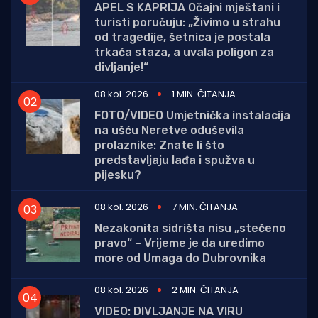
APEL S KAPRIJA Očajni mještani i
turisti poručuju: „Živimo u strahu
od tragedije, šetnica je postala
trkaća staza, a uvala poligon za
divljanje!“
08 kol. 2026
1 MIN. ČITANJA
FOTO/VIDEO Umjetnička instalacija
na ušću Neretve oduševila
prolaznike: Znate li što
predstavljaju lađa i spužva u
pijesku?
08 kol. 2026
7 MIN. ČITANJA
Nezakonita sidrišta nisu „stečeno
pravo“ – Vrijeme je da uredimo
more od Umaga do Dubrovnika
08 kol. 2026
2 MIN. ČITANJA
VIDEO: DIVLJANJE NA VIRU