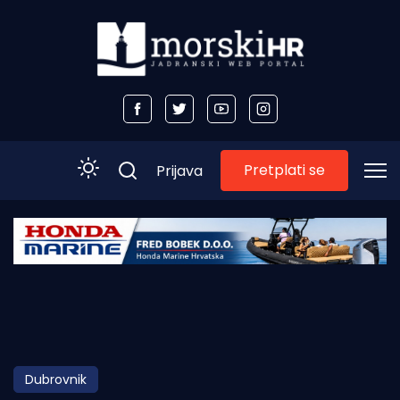
Pretplati se
Prijava
Početna
Morski plus
Morski TV
Obala
Dubrovnik
Otoci