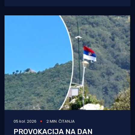
čepovima na jedinoj lokalnoj cesti, načelniku
Boži Lasiću
05 kol. 2026
2 MIN. ČITANJA
PROVOKACIJA NA DAN