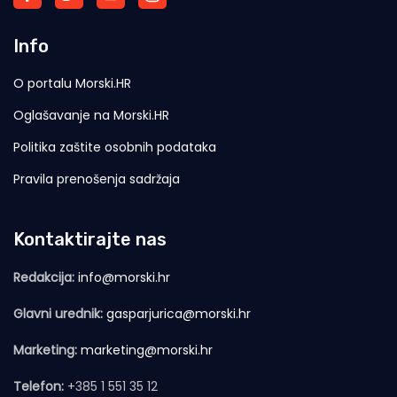
Info
O portalu Morski.HR
Oglašavanje na Morski.HR
Politika zaštite osobnih podataka
Pravila prenošenja sadržaja
Kontaktirajte nas
Redakcija:
info@morski.hr
Glavni urednik:
gasparjurica@morski.hr
Marketing:
marketing@morski.hr
Telefon:
+385 1 551 35 12