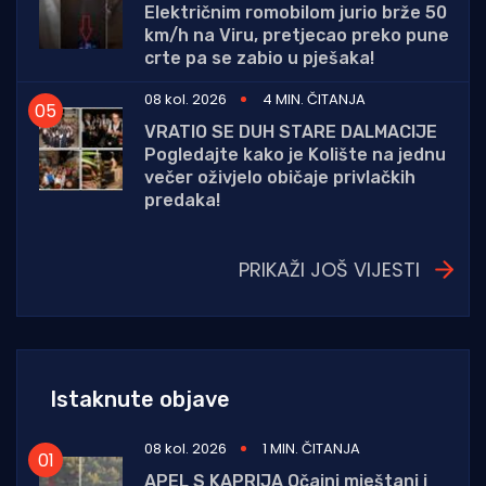
Električnim romobilom jurio brže 50
km/h na Viru, pretjecao preko pune
crte pa se zabio u pješaka!
08 kol. 2026
4 MIN. ČITANJA
VRATIO SE DUH STARE DALMACIJE
Pogledajte kako je Kolište na jednu
večer oživjelo običaje privlačkih
predaka!
PRIKAŽI JOŠ VIJESTI
Istaknute objave
08 kol. 2026
1 MIN. ČITANJA
APEL S KAPRIJA Očajni mještani i