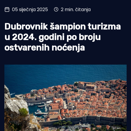
05 siječnja 2025
2 min. čitanja
Turizam i nautika
Pomorstvo
Dubrovnik šampion turizma
Ribolov
u 2024. godini po broju
ostvarenih noćenja
Ekologija
Tradicija i kultura