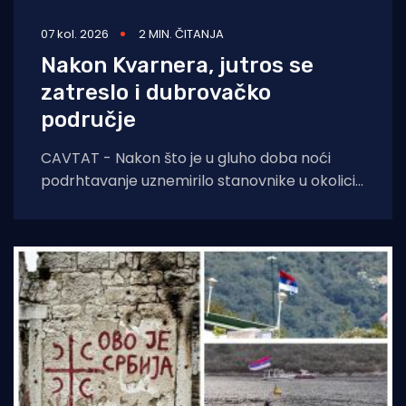
07 kol. 2026
2 MIN. ČITANJA
Nakon Kvarnera, jutros se
zatreslo i dubrovačko
područje
CAVTAT - Nakon što je u gluho doba noći
podrhtavanje uznemirilo stanovnike u okolici
Novog Vinodolskog, jutros se zatreslo i tlo