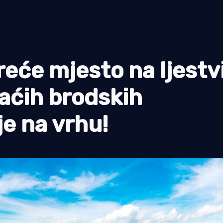
reće mjesto na ljestv
aćih brodskih
je na vrhu!