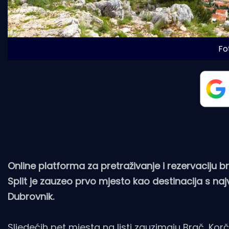
Fot
Online platforma za pretraživanje i rezervaciju
Split je zauzeo prvo mjesto kao destinacija s najv
Dubrovnik.
Sljedećih pet mjesta na listi zauzimaju Brač, Korč