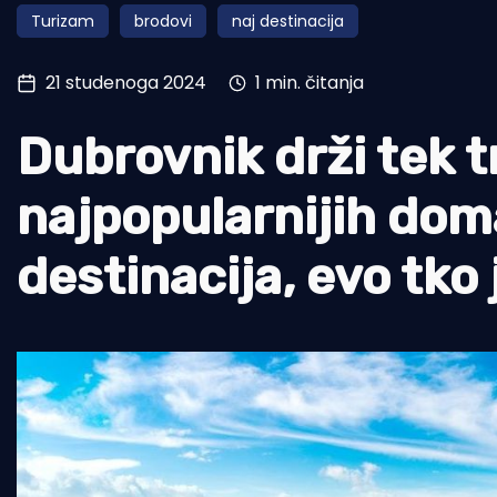
Turizam
brodovi
naj destinacija
Pomorstvo
Ribolov
21 studenoga 2024
1 min. čitanja
Ekologija
Dubrovnik drži tek t
Tradicija i kultura
najpopularnijih dom
destinacija, evo tko 