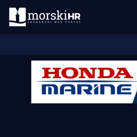
Početna
Morski plus
Morski TV
Obala
Otoci
Turizam i nautika