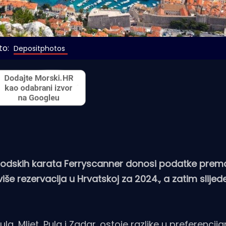
o: 
Depositphotos
 brodskih karata Ferryscanner donosi podatke prem
iše rezervacija u Hrvatskoj za 2024., a zatim slijede
ula, Mljet, Pula i Zadar. ostoje razlike u preferenc