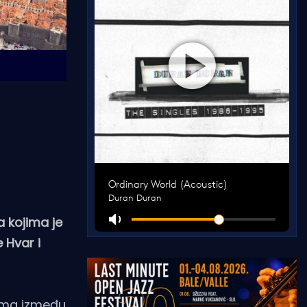
a kojima je
 Hvar i
ijama između