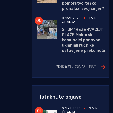
pomorstvo teško
pronalazi svoj smjer?
07 kol. 2026
1 MIN.
ČITANJA
STOP "REZERVACIJI"
PLAŽE Makarski
komunalci ponovno
uklanjali ručnike
ostavljene preko noći
PRIKAŽI JOŠ VIJESTI
Istaknute objave
07 kol. 2026
3 MIN.
ČITANJA