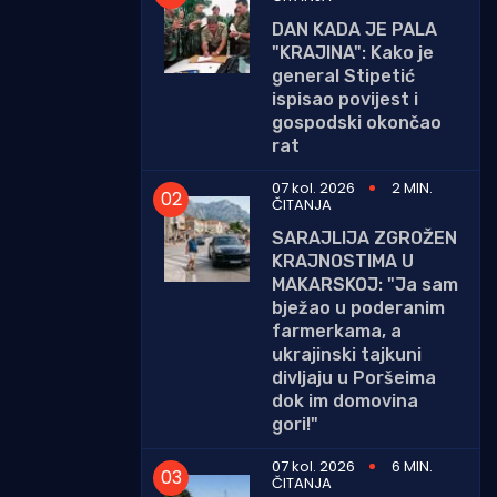
DAN KADA JE PALA
"KRAJINA": Kako je
general Stipetić
ispisao povijest i
gospodski okončao
rat
07 kol. 2026
2 MIN.
ČITANJA
SARAJLIJA ZGROŽEN
KRAJNOSTIMA U
MAKARSKOJ: "Ja sam
bježao u poderanim
farmerkama, a
ukrajinski tajkuni
divljaju u Poršeima
dok im domovina
gori!"
07 kol. 2026
6 MIN.
ČITANJA