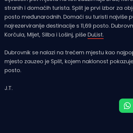
stranih i domaćih turista. Split je prvi izbor za 
posto međunarodnih. Domaći su turisti najviše put
najrezerviranije destinacije s 11,69 posto. Dubr
Korčula, Mljet, Silba i Lošinj, piše
DuList.
Dubrovnik se nalazi na trećem mjestu kao najpop
mjesto zauzeo je Split, kojem naklonost pokazuje
posto.
J.T.