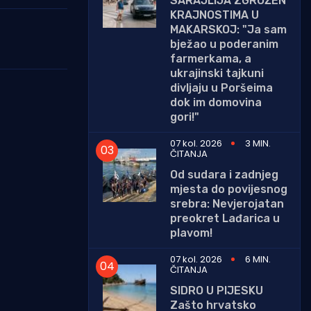
SARAJLIJA ZGROŽEN
KRAJNOSTIMA U
MAKARSKOJ: "Ja sam
bježao u poderanim
farmerkama, a
ukrajinski tajkuni
divljaju u Poršeima
dok im domovina
gori!"
07 kol. 2026
3 MIN.
ČITANJA
Od sudara i zadnjeg
mjesta do povijesnog
srebra: Nevjerojatan
preokret Lađarica u
plavom!
07 kol. 2026
6 MIN.
ČITANJA
SIDRO U PIJESKU
Zašto hrvatsko