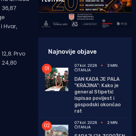
i 36,87
ge
i Hvar,
Najnovije objave
12,8. Prvo
s 24,80
07 kol. 2026
3 MIN.
ČITANJA
DAN KADA JE PALA
"KRAJINA": Kako je
general Stipetić
ispisao povijest i
gospodski okončao
rat
07 kol. 2026
2 MIN.
ČITANJA