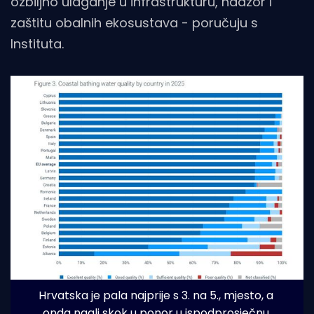
ozbiljno ulaganje u infrastrukturu, nadzor i
zaštitu obalnih ekosustava - poručuju s
Instituta.
Hrvatska je pala najprije s 3. na 5., mjesto, a 
onda nagli skok u ponor u ispodprosječnu 