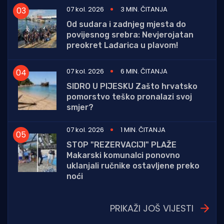
07 kol. 2026
3 MIN. ČITANJA
Od sudara i zadnjeg mjesta do
povijesnog srebra: Nevjerojatan
preokret Lađarica u plavom!
07 kol. 2026
6 MIN. ČITANJA
SIDRO U PIJESKU Zašto hrvatsko
pomorstvo teško pronalazi svoj
smjer?
07 kol. 2026
1 MIN. ČITANJA
STOP "REZERVACIJI" PLAŽE
Makarski komunalci ponovno
uklanjali ručnike ostavljene preko
noći
PRIKAŽI JOŠ VIJESTI