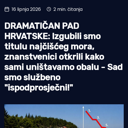
16 lipnja 2026
2 min. čitanja
Turizam i nautika
Pomorstvo
DRAMATIČAN PAD
Ribolov
HRVATSKE: Izgubili smo
titulu najčišćeg mora,
Ekologija
znanstvenici otkrili kako
Tradicija i kultura
sami uništavamo obalu - Sad
smo službeno
"ispodprosječni!"