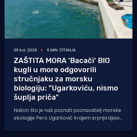
06 kol. 2026
5 MIN. ČITANJA
ZAŠTITA MORA 'Bacači' BIO
kugli u more odgovorili
stručnjaku za morsku
biologiju: "Ugarkoviću, nismo
šuplja priča"
Nakon što je naš poznati poznavatelj morske
ekologije Pero Ugarković krajem srpnja izjavio
kako je bacanje biokugli u more "