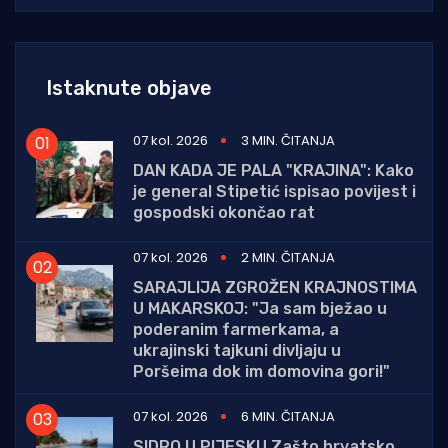
Istaknute objave
07 kol. 2026
3 MIN. ČITANJA
DAN KADA JE PALA "KRAJINA": Kako
je general Stipetić ispisao povijest i
gospodski okončao rat
07 kol. 2026
2 MIN. ČITANJA
SARAJLIJA ZGROŽEN KRAJNOSTIMA
U MAKARSKOJ: "Ja sam bježao u
poderanim farmerkama, a
ukrajinski tajkuni divljaju u
Poršeima dok im domovina gori!"
07 kol. 2026
6 MIN. ČITANJA
SIDRO U PIJESKU Zašto hrvatsko