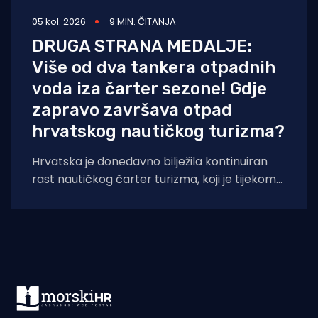
05 kol. 2026
9 MIN. ČITANJA
DRUGA STRANA MEDALJE:
Više od dva tankera otpadnih
voda iza čarter sezone! Gdje
zapravo završava otpad
hrvatskog nautičkog turizma?
Hrvatska je donedavno bilježila kontinuiran
rast nautičkog čarter turizma, koji je tijekom
2025. godine (siječanj–studeni) prema
podacima Ministarstva pomorstva,