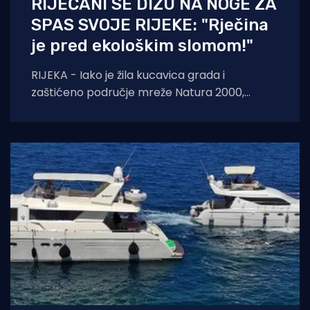
RIJEČANI SE DIŽU NA NOGE ZA
SPAS SVOJE RIJEKE: "Rječina
je pred ekološkim slomom!"
RIJEKA - Iako je žila kucavica grada i
zaštićeno područje mreže Natura 2000,
Rječina se sustavno uništava i pretvara u
odvodni