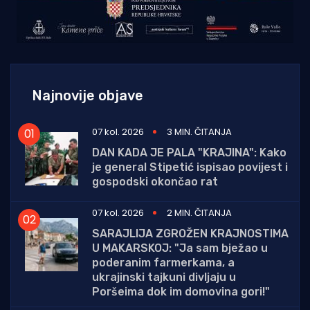
Najnovije objave
07 kol. 2026
3 MIN. ČITANJA
DAN KADA JE PALA "KRAJINA": Kako
je general Stipetić ispisao povijest i
gospodski okončao rat
07 kol. 2026
2 MIN. ČITANJA
SARAJLIJA ZGROŽEN KRAJNOSTIMA
U MAKARSKOJ: "Ja sam bježao u
poderanim farmerkama, a
ukrajinski tajkuni divljaju u
Poršeima dok im domovina gori!"