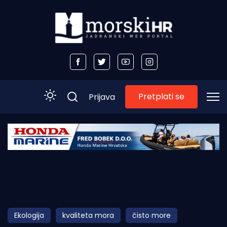
Pretplati se
Prijava
Početna
Morski plus
Morski TV
Obala
Ekologija
kvaliteta mora
čisto more
Otoci