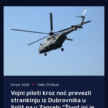
gorske službe spašavanja (HGSS) Stanice
Dubrovnik
04 kol. 2026
1 MIN. ČITANJA
Vojni piloti kroz noć prevezli
strankinju iz Dubrovnika u
Split pa u Zagreb: "Život joj je