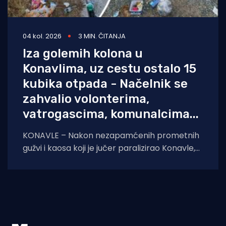
04 kol. 2026
3 MIN. ČITANJA
Iza golemih kolona u
Konavlima, uz cestu ostalo 15
kubika otpada - Načelnik se
zahvalio volonterima,
vatrogascima, komunalcima...
KONAVLE – Nakon nezapamćenih prometnih
gužvi i kaosa koji je jučer paralizirao Konavle,
jutro u općini osvanulo je mirno, a komunalne