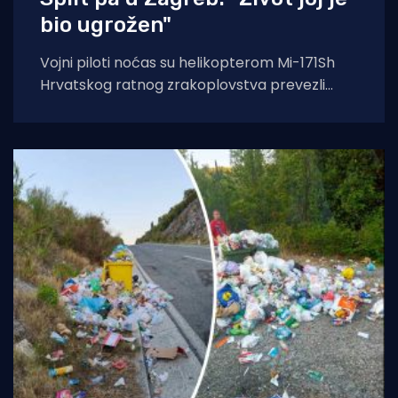
bio ugrožen"
Vojni piloti noćas su helikopterom Mi-171Sh
Hrvatskog ratnog zrakoplovstva prevezli
životno ugroženu stranu državljanku i
medicinski tim iz Opće