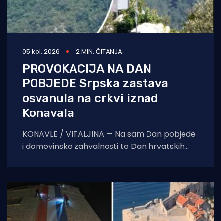
05 kol. 2026
2 MIN. ČITANJA
PROVOKACIJA NA DAN
POBJEDE Srpska zastava
osvanula na crkvi iznad
Konavala
KONAVLE / VITALJINA — Na sam Dan pobjede
i domovinske zahvalnosti te Dan hrvatskih
branitelja, na crkvi sv. Ilije iznad Vitaljine, koja