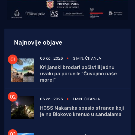
Najnovije objave
06 kol. 2026
3 MIN. ČITANJA
Kriljanski brodari počistili jednu
uvalu pa poručili: "Čuvajmo naše
more!"
06 kol. 2026
1 MIN. ČITANJA
HGSS Makarska spasio stranca koji
je na Biokovo krenuo u sandalama