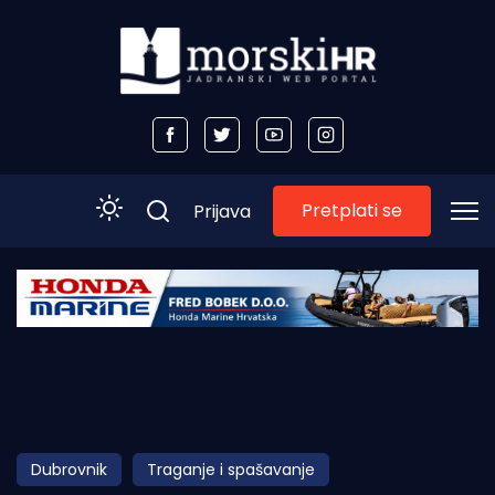
Pretplati se
Prijava
Početna
Morski plus
Morski TV
Obala
Dubrovnik
Traganje i spašavanje
Otoci