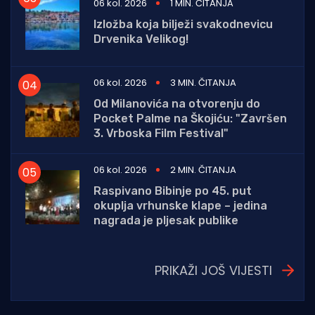
06 kol. 2026
1 MIN. ČITANJA
Izložba koja bilježi svakodnevicu
Drvenika Velikog!
06 kol. 2026
3 MIN. ČITANJA
Od Milanovića na otvorenju do
Pocket Palme na Škojiću: "Završen
3. Vrboska Film Festival"
06 kol. 2026
2 MIN. ČITANJA
Raspivano Bibinje po 45. put
okuplja vrhunske klape – jedina
nagrada je pljesak publike
PRIKAŽI JOŠ VIJESTI