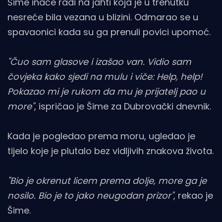
Šime inače radi na jahti koja je u trenutku
nesreće bila vezana u blizini. Odmarao se u
spavaonici kada su ga prenuli povici upomoć.
"Čuo sam glasove i izašao van. Vidio sam
čovjeka kako sjedi na mulu i viče: Help, help!
Pokazao mi je rukom da mu je prijatelj pao u
more"
, ispričao je Šime za Dubrovački dnevnik.
Kada je pogledao prema moru, ugledao je
tijelo koje je plutalo bez vidljivih znakova života.
"Bio je okrenut licem prema dolje, more ga je
nosilo. Bio je to jako neugodan prizor"
, rekao je
Šime.