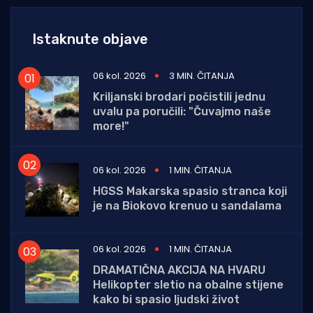
Istaknute objave
06 kol. 2026
3 MIN. ČITANJA
Kriljanski brodari počistili jednu
uvalu pa poručili: "Čuvajmo naše
more!"
06 kol. 2026
1 MIN. ČITANJA
HGSS Makarska spasio stranca koji
je na Biokovo krenuo u sandalama
06 kol. 2026
1 MIN. ČITANJA
DRAMATIČNA AKCIJA NA HVARU
Helikopter sletio na obalne stijene
kako bi spasio ljudski život