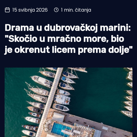
15 svibnja 2026
1 min. čitanja
Turizam i nautika
Pomorstvo
Drama u dubrovačkoj marini:
Ribolov
"Skočio u mračno more, bio
je okrenut licem prema dolje"
Ekologija
Tradicija i kultura