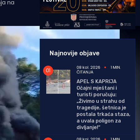
nja na
Najnovije objave
08 kol. 2026
1 MIN.
ČITANJA
APEL S KAPRIJA
Očajni mještani i
turisti poručuju:
„Živimo u strahu od
tragedije, šetnica je
postala trkaća staza,
a uvala poligon za
divljanje!“
08 kol. 2026
1 MIN.