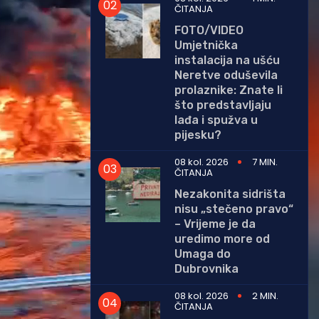
ČITANJA
FOTO/VIDEO
Umjetnička
instalacija na ušću
Neretve oduševila
prolaznike: Znate li
što predstavljaju
lađa i spužva u
pijesku?
08 kol. 2026
7 MIN.
ČITANJA
Nezakonita sidrišta
nisu „stečeno pravo“
– Vrijeme je da
uredimo more od
Umaga do
Dubrovnika
08 kol. 2026
2 MIN.
ČITANJA