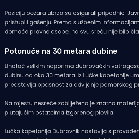
Poziciju požara ubrzo su osigurali pripadnici J
pristupili gašenju. Prema službenim informacijama,
domaće pravne osobe, na svu sreću nije bilo čl
Potonuće na 30 metara dubine
Unatoč velikim naporima dubrovačkih vatrogasaca,
dubinu od oko 30 metara. Iz Lučke kapetanije umir
predstavlja opasnost za odvijanje pomorskog p
Na mjestu nesreće zabilježena je znatna materij
plutajućim ostatcima izgorenog plovila.
Lučka kapetanija Dubrovnik nastavlja s provođen