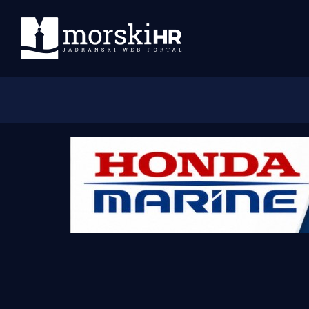
Početna
Morski plus
Morski TV
Obala
Otoci
Turizam i nautika