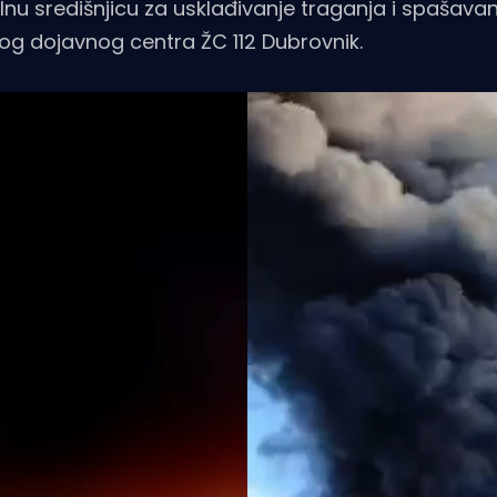
lnu središnjicu za usklađivanje traganja i spašava
kog dojavnog centra ŽC 112 Dubrovnik.