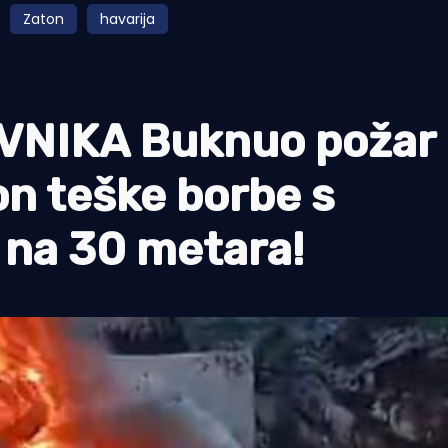
Zaton
havarija
NIKA Buknuo požar 
on teške borbe s
na 30 metara!