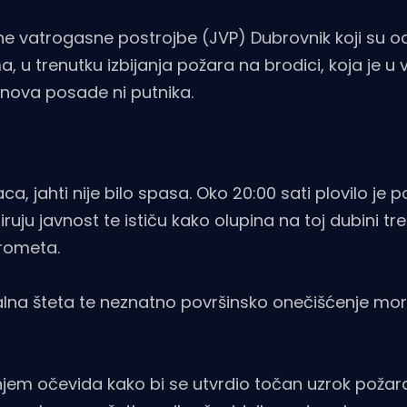
avne vatrogasne postrojbe (JVP) Dubrovnik koji su
 u trenutku izbijanja požara na brodici, koja je u 
anova posade ni putnika.
 jahti nije bilo spasa. Oko 20:00 sati plovilo je 
uju javnost te ističu kako olupina na toj dubini tr
rometa.
alna šteta te neznatno površinsko onečišćenje mo
jem očevida kako bi se utvrdio točan uzrok požar