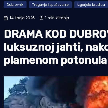
Dubrovnik
Traganje i spašavanje
izgorjela brodica
Pomorstvo
Ribolov
14 lipnja 2026
1 min. čitanja
Ekologija
DRAMA KOD DUBROV
Tradicija i kultura
luksuznoj jahti, nak
plamenom potonula 