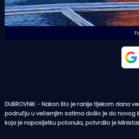
F
DUBROVNIK
–
Nakon što je ranije tijekom dana 
području u večernjim satima došlo je do novog in
koja je naposljetku potonula, potvrdilo je Minist