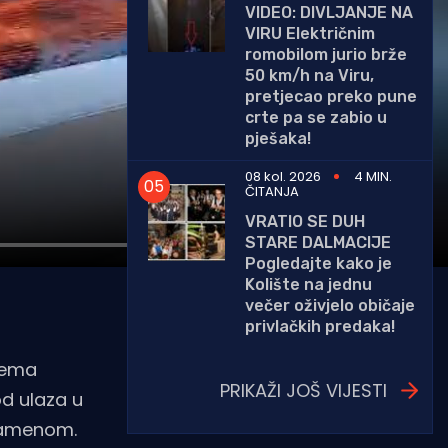
VIDEO: DIVLJANJE NA
VIRU Električnim
romobilom jurio brže
50 km/h na Viru,
pretjecao preko pune
crte pa se zabio u
pješaka!
08 kol. 2026
4 MIN.
ČITANJA
VRATIO SE DUH
STARE DALMACIJE
Pogledajte kako je
Kolište na jednu
večer oživjelo običaje
privlačkih predaka!
prema
PRIKAŽI JOŠ VIJESTI
od ulaza u
plamenom.