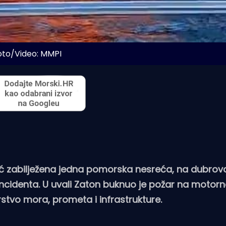
oto/Video: MMPI
već zabilježena jedna pomorska nesreća, na dubro
cidenta. U uvali Zaton buknuo je požar na motorno
arstvo mora, prometa i infrastrukture.