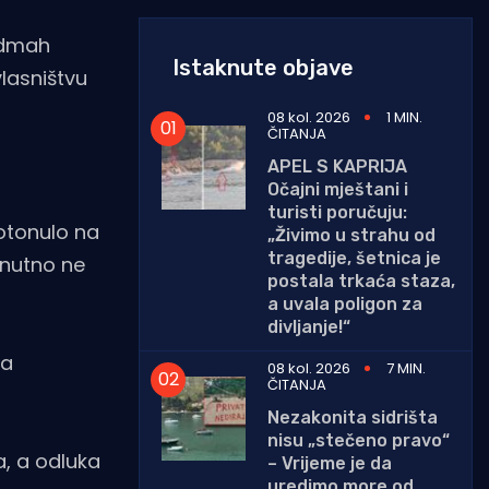
 odmah
Istaknute objave
vlasništvu
08 kol. 2026
1 MIN.
ČITANJA
APEL S KAPRIJA
Očajni mještani i
turisti poručuju:
potonulo na
„Živimo u strahu od
tragedije, šetnica je
enutno ne
postala trkaća staza,
a uvala poligon za
divljanje!“
ra
08 kol. 2026
7 MIN.
ČITANJA
Nezakonita sidrišta
nisu „stečeno pravo“
a, a odluka
– Vrijeme je da
uredimo more od