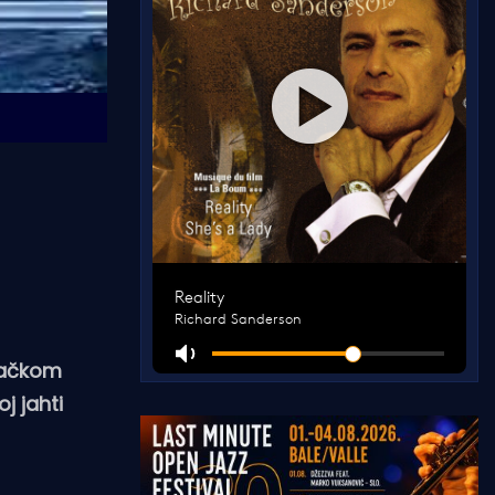
vačkom
j jahti