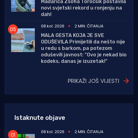
Mađarica Zsofia Torocsik postavila
novi svjetski rekord u ronjenju na
dah!
08 kol. 2026
2 MIN. ČITANJA
MALA GESTA KOJA JE SVE
ODUŠEVILA Primijetili da nešto nije
u redu s barkom, pa potezom
oduševili javnost: "Ovo je nekad bio
kodeks, danas je izuzetak!"
PRIKAŽI JOŠ VIJESTI
Istaknute objave
08 kol. 2026
2 MIN. ČITANJA