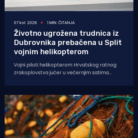
07 kol. 2026
1 MIN. ČITANJA
Životno ugrožena trudnica iz
Dubrovnika prebačena u Split
vojnim helikopterom
Vojni piloti helikopterom Hrvatskog ratnog
zrakoplovstva jučer u večernjim satima
prevezli su životno ugroženu trudnicu iz Opće
bolnice Dubrovnik u