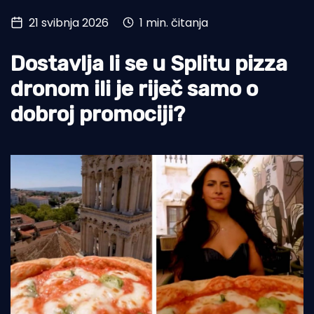
21 svibnja 2026
1 min. čitanja
Turizam i nautika
Pomorstvo
Dostavlja li se u Splitu pizza
Ribolov
dronom ili je riječ samo o
dobroj promociji?
Ekologija
Tradicija i kultura