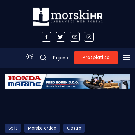
Pretplati se
Prijava
Početna
Morski plus
Morski TV
Obala
Split
Morske crtice
Gastro
Otoci