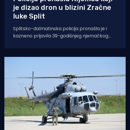
je dizao dron u blizini Zračne
luke Split
Splitsko-dalmatinska policija pronašla je i
kazneno prijavila 39-godišnjeg njemačkog
državljanina osumnjičenog za nedopušteno
upravljanje dronom u zabranjenim zonama