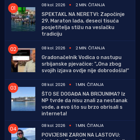
08 kol. 2026
2 MIN. ČITANJA
SPEKTAKL NA NERETVI: Započinje
29. Maraton lađa, deseci tisuća
posjetitelja stižu na veslačku
tradiciju
08 kol. 2026
2 MIN. ČITANJA
Gradonačelnik Vodica o nastupu
srbijanske pjevačice: "„Ona zbog
svojih izjava ovdje nije dobrodošla!“
08 kol. 2026
1 MIN. ČITANJA
ŠTO SE DOGAĐA NA BRIJUNIMA? Iz
NP tvrde da nisu znali za nestanak
vode, a evo što su brzo obrisali s
interneta!
08 kol. 2026
1 MIN. ČITANJA
POVIJESNI ZARON NA LASTOVU: