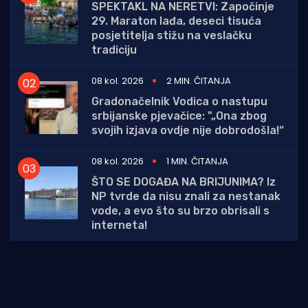
SPEKTAKL NA NERETVI: Započinje
29. Maraton lađa, deseci tisuća
posjetitelja stižu na veslačku
tradiciju
08 kol. 2026
2 MIN. ČITANJA
Gradonačelnik Vodica o nastupu
srbijanske pjevačice: "„Ona zbog
svojih izjava ovdje nije dobrodošla!“
08 kol. 2026
1 MIN. ČITANJA
ŠTO SE DOGAĐA NA BRIJUNIMA? Iz
NP tvrde da nisu znali za nestanak
vode, a evo što su brzo obrisali s
interneta!