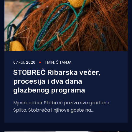
07 kol. 2026
1 MIN. ČITANJA
STOBREČ Ribarska večer,
procesija i dva dana
glazbenog programa
Mjesni odbor Stobreč poziva sve građane
Splita, Stobreča i njihove goste na
tradicionalnu proslavu Ribarske večeri i
blagdana sv. Lovre,