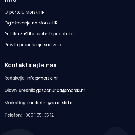
O portalu Morski.HR
Oglašavanje na Morski.HR
Politika zaštite osobnih podataka
Pravila prenošenja sadržaja
Kontaktirajte nas
Redakcija:
info@morski.hr
Glavni urednik:
gasparjurica@morski.hr
Marketing:
marketing@morski.hr
Telefon:
+385 1 551 35 12