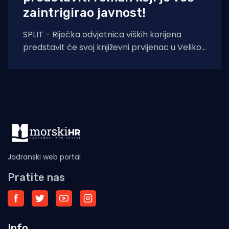
zaintrigirao javnost!
SPLIT - Riječka odvjetnica viških korijena
predstavit će svoj književni prvijenac u Velikoj
dvorani Gradske knjižnice Marka Marulića u
Splitu, u
Jadranski web portal
Pratite nas
Info