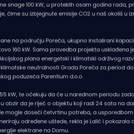
e snage 100 kW, u proteklih osam godina rada, pro
je, čime su izbjegnute emisije CO2 u naš okoliš u i
ane na području Poreča, ukupno instalirani kapaci
tovo 160 kW. Sama provedba projekta usklađena je
kcijskog plana energetski i klimatski održivog ra
 klimatske neutralnosti Grada Poreča za period do
dskog poduzeća Parentium d.o.o.
 55 kW, te očekuju da će u narednom periodu zadov
u obzir da je riječ o objektu koji radi 24 sata na 
de mogle doseći četvrtinu potreba, a usporedbom 
eriraju određene uštede, rekla je Lalić i pokazala a
ergije elektrane na Domu.