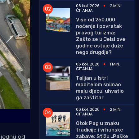
06 kol. 2026
2 MIN.
ČITANJA
Više od 250.000
noćenja i povratak
pravog turizma:
Zašto se u Jelsi ove
godine ostaje duže
nego drugdje?
06 kol. 2026
1 MIN.
ČITANJA
Talijan u Istri
mobitelom snimao
malu djecu, uhvatio
ga zaštitar
06 kol. 2026
2 MIN.
ČITANJA
Otok Pag u znaku
tradicije i vrhunske
 jednu od
zabave: Stižu „Paške