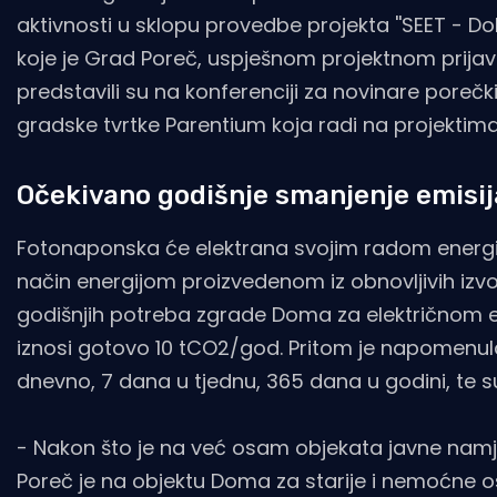
aktivnosti u sklopu provedbe projekta ''SEET - Dob
koje je Grad Poreč, uspješnom projektnom prijav
predstavili su na konferenciji za novinare porečki
gradske tvrtke Parentium koja radi na projektima
Očekivano godišnje smanjenje emisij
Fotonaponska će elektrana svojim radom energiju
način energijom proizvedenom iz obnovljivih izvo
godišnjih potreba zgrade Doma za električnom 
iznosi gotovo 10 tCO2/god. Pritom je napomenul
dnevno, 7 dana u tjednu, 365 dana u godini, te su
- Nakon što je na već osam objekata javne namj
Poreč je na objektu Doma za starije i nemoćne 