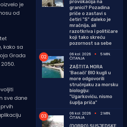
provokacija na
izvelo je
granici? Pozadina
znosu od
priče o zastavi s
četiri "S" daleko je
mračnija, ali
razotkriva i političare
koji tako skreću
tet
pozornost sa sebe
, kako sa
06 kol. 2026
5 MIN.
zvoja Grada
ČITANJA
 2050.
ZAŠTITA MORA
'Bacači' BIO kugli u
more odgovorili
stručnjaku za morsku
oljiti
biologiju:
"Ugarkoviću, nismo
dan sve dane
šuplja priča"
prvih
06 kol. 2026
2 MIN.
plikaciju
ČITANJA
(DOBRO) SUSJEDSKE