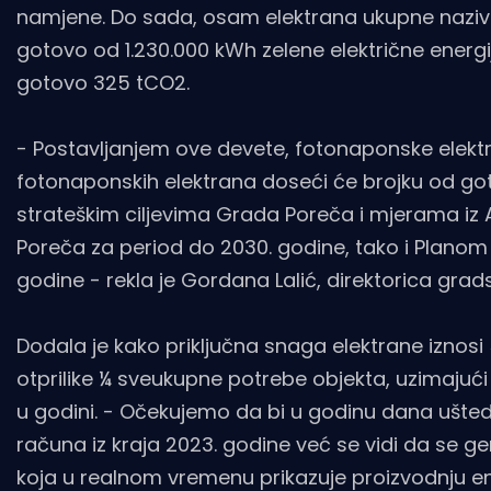
namjene. Do sada, osam elektrana ukupne nazivn
gotovo od 1.230.000 kWh zelene električne energi
gotovo 325 tCO2.
- Postavljanjem ove devete, fotonaponske elektr
fotonaponskih elektrana doseći će brojku od go
strateškim ciljevima Grada Poreča i mjerama iz A
Poreča za period do 2030. godine, tako i Planom
godine - rekla je Gordana Lalić, direktorica gra
Dodala je kako priključna snaga elektrane iznosi
otprilike ¼ sveukupne potrebe objekta, uzimajući 
u godini. - Očekujemo da bi u godinu dana ušte
računa iz kraja 2023. godine već se vidi da se gen
koja u realnom vremenu prikazuje proizvodnju en