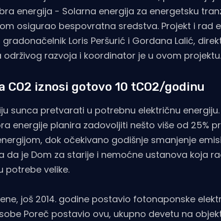
ra energija - Solarna energija za energetsku tranzic
om osigurao bespovratna sredstva. Projekt i rad e
 gradonačelnik Loris Peršurić i Gordana Lalić, direk
 održivog razvoja i koordinator je u ovom projektu
a CO2 iznosi gotovo 10 tCO2/godinu
 sunca pretvarati u potrebnu električnu energiju. 
ra energije planira zadovoljiti nešto više od 25% p
energijom, dok očekivano godišnje smanjenje emis
a da je Dom za starije i nemoćne ustanova koja ra
 potrebe velike.
ene, još 2014. godine postavio fotonaponske elekt
osobe Poreč postavio ovu, ukupno devetu na objek