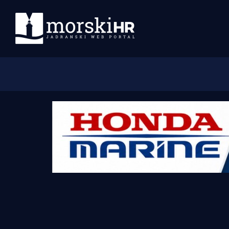
Početna
Morski plus
Morski TV
Obala
Otoci
Turizam i nautika