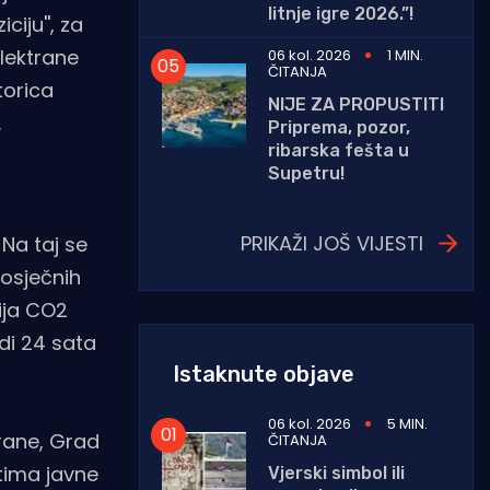
litnje igre 2026.”!
iju'', za
lektrane
06 kol. 2026
1 MIN.
ČITANJA
torica
NIJE ZA PROPUSTITI
.
Priprema, pozor,
ribarska fešta u
Supetru!
PRIKAŽI JOŠ VIJESTI
Na taj se
rosječnih
ija CO2
di 24 sata
Istaknute objave
06 kol. 2026
5 MIN.
rane, Grad
ČITANJA
tima javne
Vjerski simbol ili