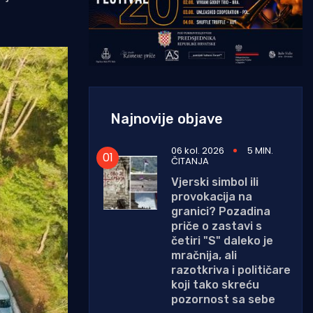
Najnovije objave
06 kol. 2026
5 MIN.
ČITANJA
Vjerski simbol ili
provokacija na
granici? Pozadina
priče o zastavi s
četiri "S" daleko je
mračnija, ali
razotkriva i političare
koji tako skreću
pozornost sa sebe