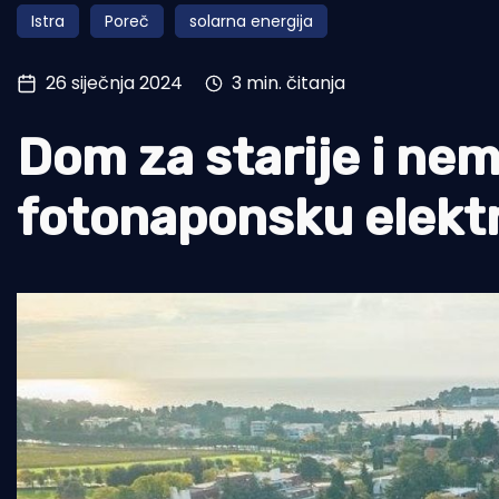
Istra
Poreč
solarna energija
Pomorstvo
Ribolov
26 siječnja 2024
3 min. čitanja
Ekologija
Dom za starije i ne
Tradicija i kultura
fotonaponsku elekt