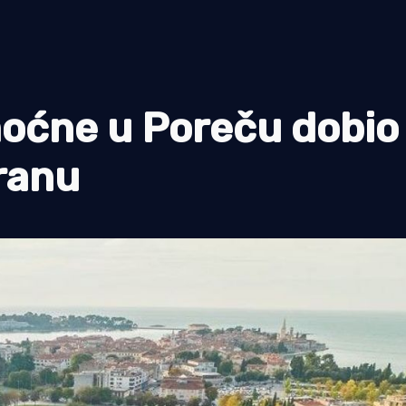
moćne u Poreču dobio
ranu