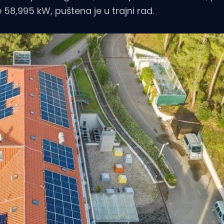
8,995 kW, puštena je u trajni rad.