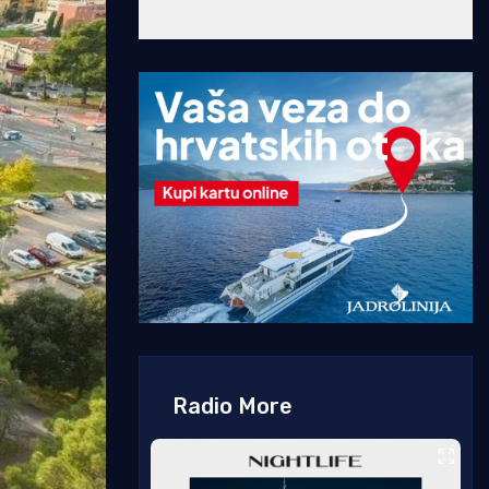
Radio More