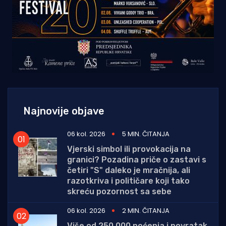
Najnovije objave
06 kol. 2026
5 MIN. ČITANJA
Vjerski simbol ili provokacija na
granici? Pozadina priče o zastavi s
četiri "S" daleko je mračnija, ali
razotkriva i političare koji tako
skreću pozornost sa sebe
06 kol. 2026
2 MIN. ČITANJA
Više od 250.000 noćenja i povratak