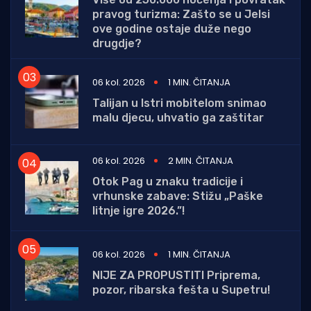
pravog turizma: Zašto se u Jelsi
ove godine ostaje duže nego
drugdje?
06 kol. 2026
1 MIN. ČITANJA
Talijan u Istri mobitelom snimao
malu djecu, uhvatio ga zaštitar
06 kol. 2026
2 MIN. ČITANJA
Otok Pag u znaku tradicije i
vrhunske zabave: Stižu „Paške
litnje igre 2026.”!
06 kol. 2026
1 MIN. ČITANJA
NIJE ZA PROPUSTITI Priprema,
pozor, ribarska fešta u Supetru!