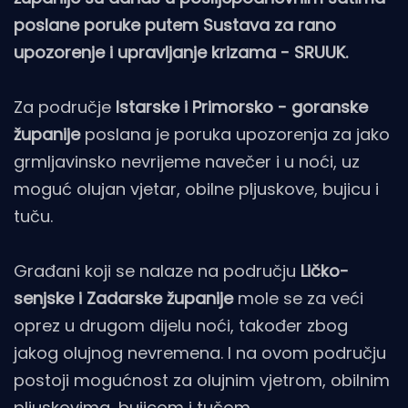
poslane poruke putem Sustava za rano
upozorenje i upravljanje krizama - SRUUK.
Za područje
Istarske i Primorsko - goranske
županije
poslana je poruka upozorenja za jako
grmljavinsko nevrijeme navečer i u noći, uz
moguć olujan vjetar, obilne pljuskove, bujicu i
tuču.
Građani koji se nalaze na području
Ličko-
senjske i Zadarske županije
mole se za veći
oprez u drugom dijelu noći, također zbog
jakog olujnog nevremena. I na ovom području
postoji mogućnost za olujnim vjetrom, obilnim
pljuskovima, bujicom i tučom.