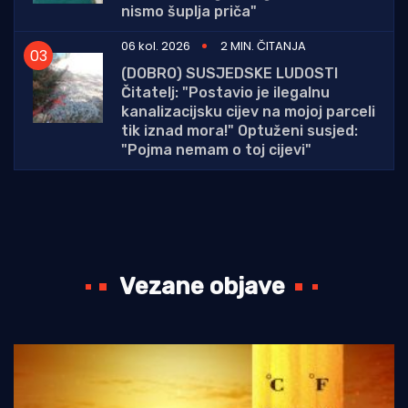
nismo šuplja priča"
06 kol. 2026
2 MIN. ČITANJA
(DOBRO) SUSJEDSKE LUDOSTI
Čitatelj: "Postavio je ilegalnu
kanalizacijsku cijev na mojoj parceli
tik iznad mora!" Optuženi susjed:
"Pojma nemam o toj cijevi"
Vezane objave