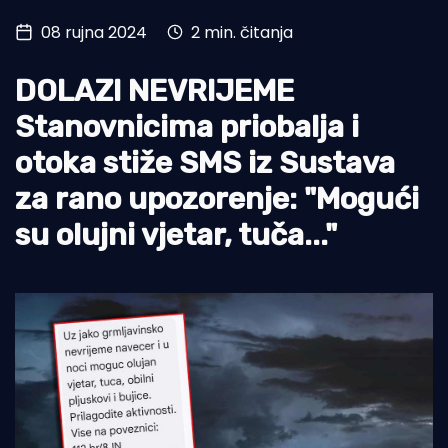
08 rujna 2024
2 min. čitanja
Turizam i nautika
Pomorstvo
DOLAZI NEVRIJEME
Ribolov
Stanovnicima priobalja i
otoka stiže SMS iz Sustava
Ekologija
za rano upozorenje: "Mogući
Tradicija i kultura
su olujni vjetar, tuča..."