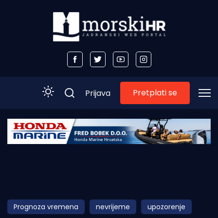
Pretplati se
Prijava
Početna
Morski plus
Morski TV
Obala
Prognoza vremena
nevrijeme
upozorenje
Otoci