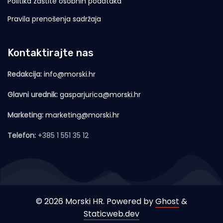
Politika zaštite osobnih podataka
Pravila prenošenja sadržaja
Kontaktirajte nas
Redakcija:
info@morski.hr
Glavni urednik:
gasparjurica@morski.hr
Marketing:
marketing@morski.hr
Telefon:
+385 1 551 35 12
© 2026 Morski HR. Powered by
Ghost
&
Staticweb.dev