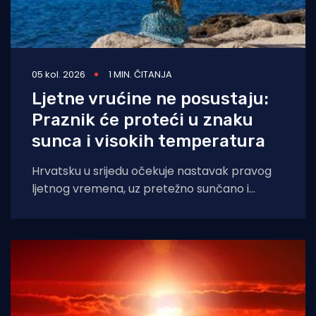
05 kol. 2026
1 MIN. ČITANJA
Ljetne vrućine ne posustaju:
Praznik će proteći u znaku
sunca i visokih temperatura
Hrvatsku u srijedu očekuje nastavak pravog
ljetnog vremena, uz pretežno sunčano i
iznimno vruće vrijeme diljem zemlje, napose
na Jadranu