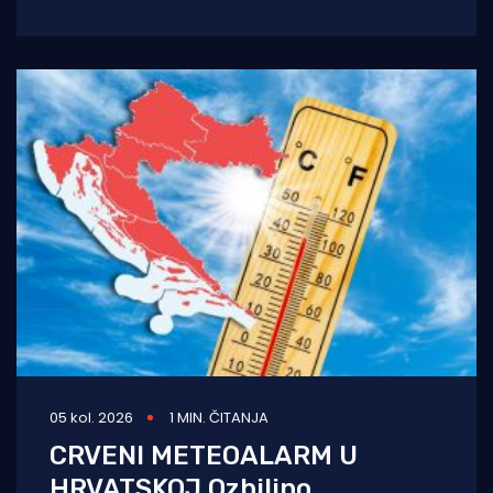
temperature stižu i povremene nestabilnosti
u
05 kol. 2026
1 MIN. ČITANJA
CRVENI METEOALARM U
HRVATSKOJ Ozbiljno