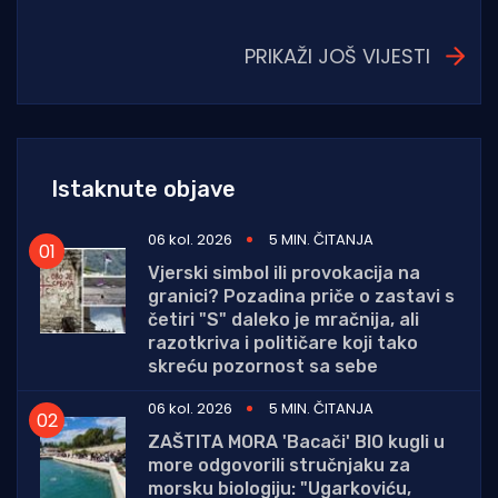
PRIKAŽI JOŠ VIJESTI
Istaknute objave
06 kol. 2026
5 MIN. ČITANJA
Vjerski simbol ili provokacija na
granici? Pozadina priče o zastavi s
četiri "S" daleko je mračnija, ali
razotkriva i političare koji tako
skreću pozornost sa sebe
06 kol. 2026
5 MIN. ČITANJA
ZAŠTITA MORA 'Bacači' BIO kugli u
more odgovorili stručnjaku za
morsku biologiju: "Ugarkoviću,