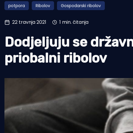
potpora
Ribolov
Gospodarski ribolov
Pomorstvo
Ribolov
22 travnja 2021
1 min. čitanja
Ekologija
Dodjeljuju se držav
Tradicija i kultura
priobalni ribolov