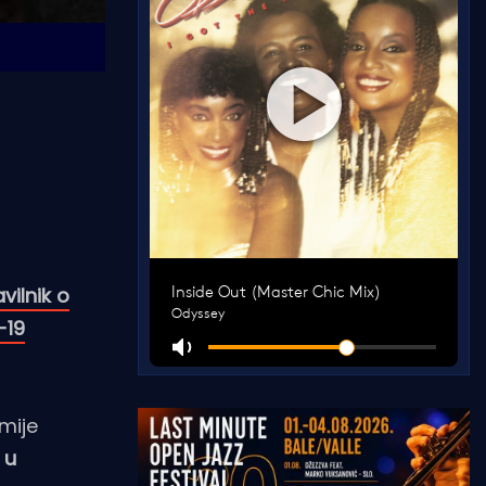
vilnik o
-19
mije
u