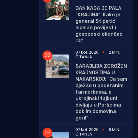
DAN KADA JE PALA
"KRAJINA": Kako je
general Stipetić
ispisao povijest i
gospodski okončao
rat
07 kol. 2026
2 MIN.
ČITANJA
SARAJLIJA ZGROŽEN
KRAJNOSTIMA U
MAKARSKOJ: "Ja sam
bježao u poderanim
farmerkama, a
ukrajinski tajkuni
divljaju u Poršeima
dok im domovina
gori!"
07 kol. 2026
6 MIN.
ČITANJA