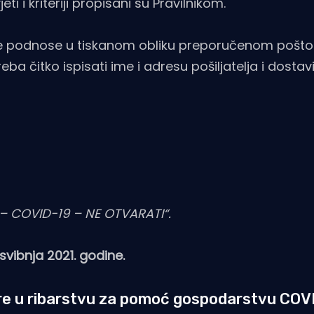
jeti i kriteriji propisani su Pravilnikom.
se podnose u tiskanom obliku preporučenom poštom
ba čitko ispisati ime i adresu pošiljatelja i dostavi
 – COVID-19 – NE OTVARATI“.
svibnja 2021. godine.
re u ribarstvu za pomoć gospodarstvu COV