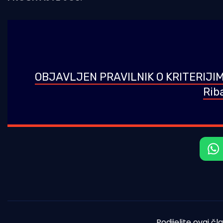
OBJAVLJEN PRAVILNIK O KRITERIJ
Riba
Podijelite ovaj čl