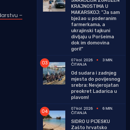
SARAJLIJA ZGROŽEN
KRAJNOSTIMA U
MAKARSKOJ: "Ja sam
darstvu –
bježao u poderanim
farmerkama, a
ukrajinski tajkuni
divljaju u Poršeima
dok im domovina
gori!"
07 kol. 2026
3 MIN.
ČITANJA
Od sudara i zadnjeg
mjesta do povijesnog
srebra: Nevjerojatan
preokret Lađarica u
plavom!
07 kol. 2026
6 MIN.
ČITANJA
SIDRO U PIJESKU
Zašto hrvatsko