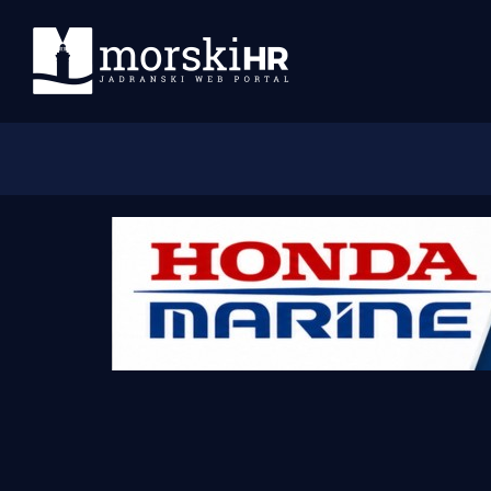
Početna
Morski plus
Morski TV
Obala
Otoci
Turizam i nautika