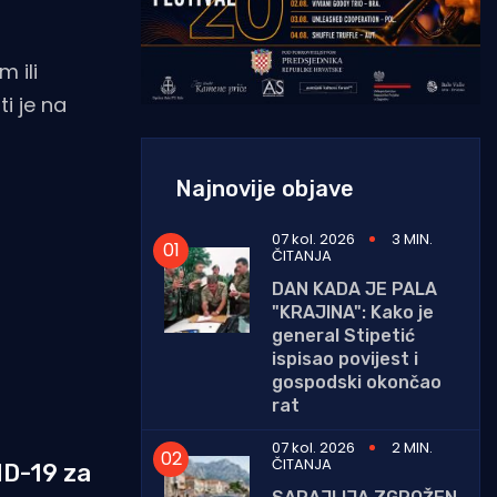
 ili
ti je na
Najnovije objave
07 kol. 2026
3 MIN.
ČITANJA
DAN KADA JE PALA
"KRAJINA": Kako je
general Stipetić
ispisao povijest i
gospodski okončao
rat
07 kol. 2026
2 MIN.
ČITANJA
ID-19 za