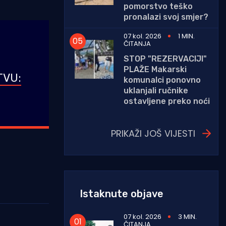
pomorstvo teško
pronalazi svoj smjer?
07 kol. 2026
1 MIN.
ČITANJA
STOP "REZERVACIJI"
PLAŽE Makarski
TVU:
komunalci ponovno
uklanjali ručnike
ostavljene preko noći
PRIKAŽI JOŠ VIJESTI
Istaknute objave
07 kol. 2026
3 MIN.
ČITANJA