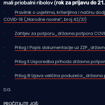
mali priobalni ribolov (
rok za prijavu do 21
·
Pravilnik o uvjetima, kriterijima i načinu 
COVID-19 („Narodne novine“, broj 42/21)
·
Zahtjev za potporu_državna potpora COVID
·
Prilog I Popis dokumentacije uz ZZP_držav
·
Prilog II Usporedba prihoda državna potpor
·
Prilog III Izjava veličina poduzeća_državna
D.G.
PROČITAJTE JOŠ: