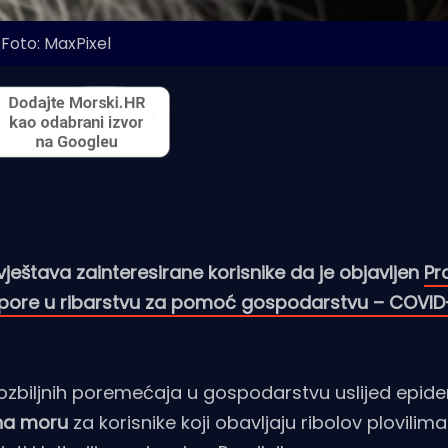
Foto: MaxPixel
ještava zainteresirane korisnike da je objavljen
Pra
potpore u ribarstvu za pomoć gospodarstvu – COVID
ozbiljnih poremećaja u gospodarstvu uslijed epide
 na moru
za korisnike koji obavljaju ribolov plovilima