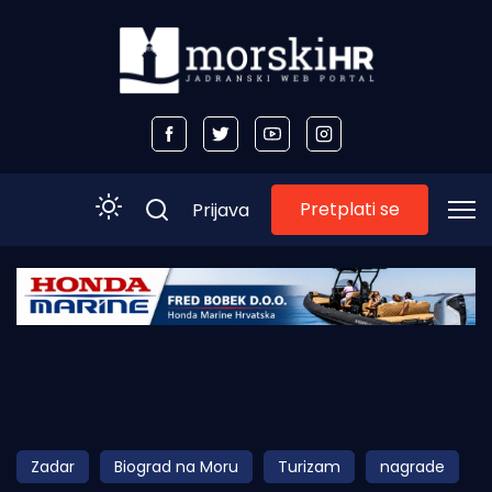
Pretplati se
Prijava
Početna
Morski plus
Morski TV
Obala
Zadar
Biograd na Moru
Turizam
nagrade
Otoci