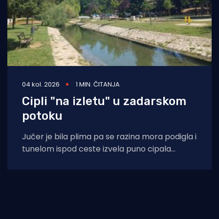
04 kol. 2026
1 MIN. ČITANJA
Cipli "na izletu" u zadarskom
potoku
Jučer je bila plima pa se razina mora podigla i
tunelom ispod ceste izvela puno cipala
balavaca do samog izvora