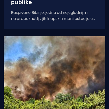
publike
Raspivano Bibinje, jedna od najuglednijih i
najprepoznatljivijih klapskih manifestacija u
Hrvatskoj, ove će godine doživjeti svoje 45.
izdanje. U subotu,