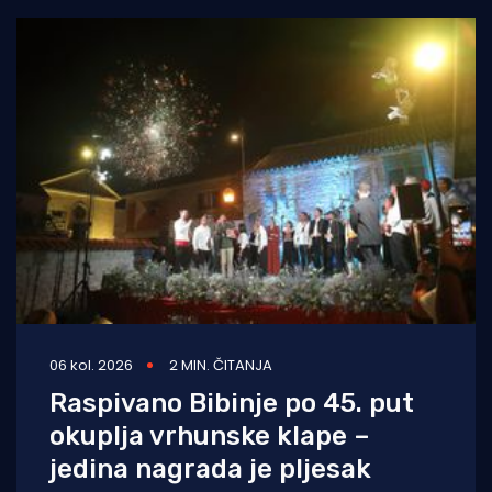
06 kol. 2026
2 MIN. ČITANJA
Raspivano Bibinje po 45. put
okuplja vrhunske klape –
jedina nagrada je pljesak