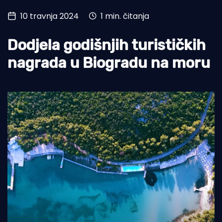
10 travnja 2024
1 min. čitanja
Turizam i nautika
Pomorstvo
Dodjela godišnjih turističkih
Ribolov
nagrada u Biogradu na moru
Ekologija
Tradicija i kultura