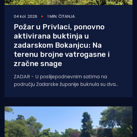
04 kol. 2026
1 MIN. ČITANJA
Požar u Privlaci, ponovno
aktivirana buktinja u
zadarskom Bokanjcu: Na
terenu brojne vatrogasne i
zračne snage
ZADAR - U poslijepodnevnim satima na
području Zadarske županije buknula su dva
požara otvorenog prostora. Oko 14 sati došlo
je do