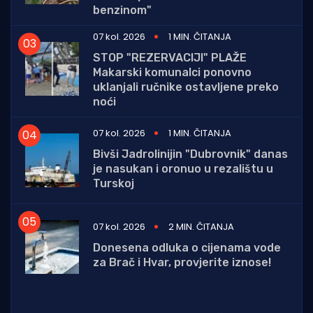
benzinom"
07 kol. 2026
1 MIN. ČITANJA
STOP "REZERVACIJI" PLAŽE
Makarski komunalci ponovno
uklanjali ručnike ostavljene preko
noći
07 kol. 2026
1 MIN. ČITANJA
Bivši Jadrolinijin "Dubrovnik" danas
je nasukan i oronuo u rezalištu u
Turskoj
07 kol. 2026
2 MIN. ČITANJA
Donesena odluka o cijenama vode
za Brač i Hvar, provjerite iznose!