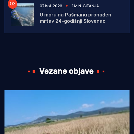
07 kol. 2026
1 MIN. ČITANJA
U moru na Pašmanu pronađen
mrtav 24-godišnji Slovenac
Vezane objave