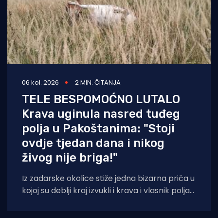
06 kol. 2026
2 MIN. ČITANJA
TELE BESPOMOĆNO LUTALO
Krava uginula nasred tuđeg
polja u Pakoštanima: "Stoji
ovdje tjedan dana i nikog
živog nije briga!"
Iz zadarske okolice stiže jedna bizarna priča u
kojoj su deblji kraj izvukli i krava i vlasnik polja
na kojem