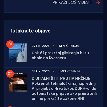
PRIKAŽI JOŠ VIJESTI
Istaknute objave
07 kol. 2026
1 MIN. ČITANJA
Čak 61 prekršaj glisiranja blizu
obale na Kvarneru
07 kol. 2026
4 MIN. ČITANJA
DIGITALNI ŠTIT PROTIV MRŽNJE
Pokrenut tehnološki najnapredniji
AI projekt u Hrvatskoj: DORH-u idu
automatske prijave ako prijetite ili
online prekršite zakone RH!