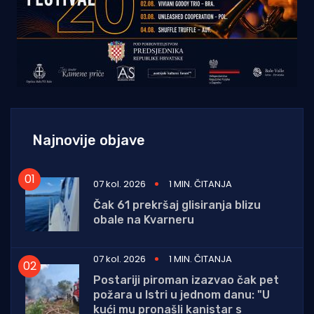
Najnovije objave
07 kol. 2026
1 MIN. ČITANJA
Čak 61 prekršaj glisiranja blizu
obale na Kvarneru
07 kol. 2026
1 MIN. ČITANJA
Postariji piroman izazvao čak pet
požara u Istri u jednom danu: "U
kući mu pronašli kanistar s