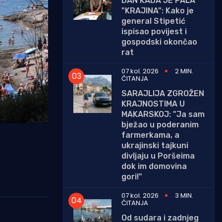
DAN KADA JE PALA
"KRAJINA": Kako je
general Stipetić
ispisao povijest i
gospodski okončao
rat
07 kol. 2026
2 MIN.
ČITANJA
SARAJLIJA ZGROŽEN
KRAJNOSTIMA U
MAKARSKOJ: "Ja sam
bježao u poderanim
farmerkama, a
ukrajinski tajkuni
divljaju u Poršeima
dok im domovina
gori!"
07 kol. 2026
3 MIN.
ČITANJA
Od sudara i zadnjeg