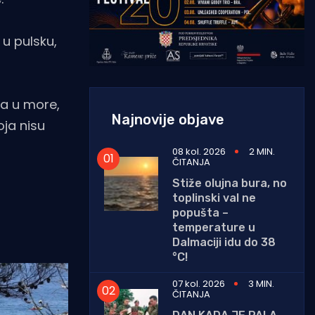
 u pulsku,
ja u more,
Najnovije objave
ja nisu
08 kol. 2026
2 MIN.
ČITANJA
Stiže olujna bura, no
toplinski val ne
popušta –
temperature u
Dalmaciji idu do 38
°C!
07 kol. 2026
3 MIN.
ČITANJA