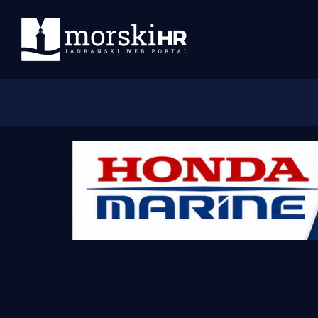
Početna
Morski plus
Morski TV
Obala
Otoci
Turizam i nautika