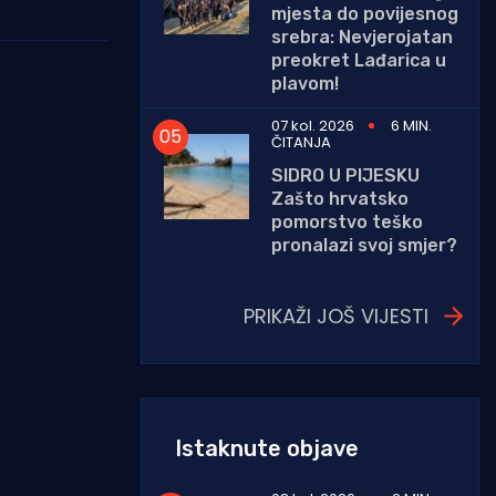
mjesta do povijesnog
srebra: Nevjerojatan
preokret Lađarica u
plavom!
07 kol. 2026
6 MIN.
ČITANJA
SIDRO U PIJESKU
Zašto hrvatsko
pomorstvo teško
pronalazi svoj smjer?
PRIKAŽI JOŠ VIJESTI
Istaknute objave