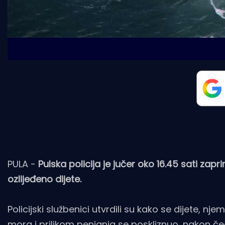
PULA -
Pulska policija je jučer oko 16.45 sati zap
ozlijeđeno dijete.
Policijski službenici utvrdili su kako se dijete, n
mora i prilikom penjanja se poskliznuo, nakon če