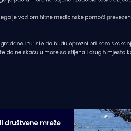
n čega je vozilom hitne medicinske pomoći prevezen
 građane i turiste da budu oprezni prilikom skakan
 da ne skaču u more sa stijena i drugih mjesta ko
u li društvene mreže