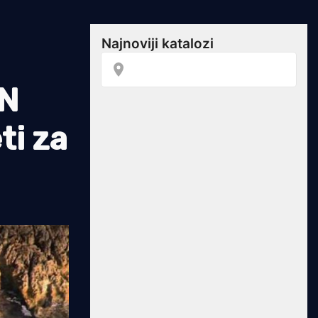
EN
ti za