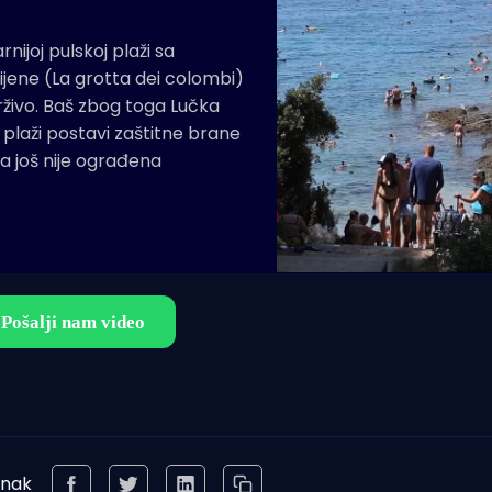
rnijoj pulskoj plaži sa
ijene (La grotta dei colombi)
drživo. Baš zbog toga Lučka
 plaži postavi zaštitne brane
na još nije ograđena
anak