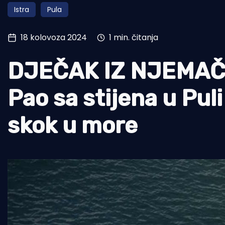
Istra
Pula
Pomorstvo
Ribolov
18 kolovoza 2024
1 min. čitanja
Ekologija
DJEČAK IZ NJEMAČ
Tradicija i kultura
Pao sa stijena u Pul
skok u more