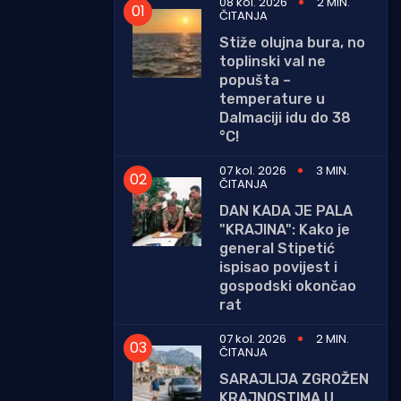
08 kol. 2026
2 MIN.
ČITANJA
Stiže olujna bura, no
toplinski val ne
popušta –
temperature u
Dalmaciji idu do 38
°C!
07 kol. 2026
3 MIN.
ČITANJA
DAN KADA JE PALA
"KRAJINA": Kako je
general Stipetić
ispisao povijest i
gospodski okončao
rat
07 kol. 2026
2 MIN.
ČITANJA
SARAJLIJA ZGROŽEN
KRAJNOSTIMA U