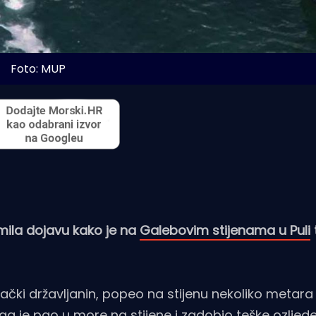
Foto: MUP
rimila dojavu kako je na
Galebovim stijenama u Puli
jemački državljanin, popeo na stijenu nekoliko metara
ga je pao u more na stijene i zadobio teške ozljede