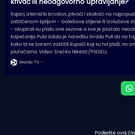
krivac ili neodgovorno upravljanje?
Kajaci, izletnički brodovi, plivači i skakači na najpopula
zaštićenom špiljom - Galebove stijene ili Golubove st
- okupirali su plažu ove sezone a sve je postalo neiz
kapetanija Pula izdala je naredbu Gradu Puli da na toj
kako bi se barem zaštitili kupači koji su na plaži, no o
plutačama. Video: Srećko Niketić/PIXSELL
Morski TV
Podijelite ovaj čl