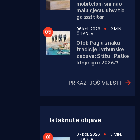
mobitelom snimao
malu djecu, uhvatio
ga zaštitar
06 kol. 2026
2 MIN.
ČITANJA
Otok Pag u znaku
tradicije i vrhunske
zabave: Stižu „Paške
litnje igre 2026.”!
PRIKAŽI JOŠ VIJESTI
Istaknute objave
07 kol. 2026
3 MIN.
ČITANJA