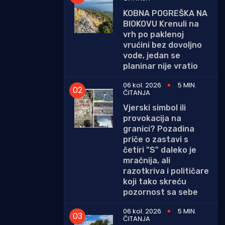
KOBNA POGREŠKA NA
BIOKOVU Krenuli na
vrh po paklenoj
vrućini bez dovoljno
vode, jedan se
planinar nije vratio
06 kol. 2026
5 MIN.
ČITANJA
Vjerski simbol ili
provokacija na
granici? Pozadina
priče o zastavi s
četiri "S" daleko je
mračnija, ali
razotkriva i političare
koji tako skreću
pozornost sa sebe
06 kol. 2026
5 MIN.
ČITANJA