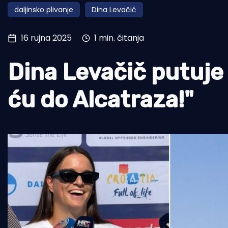
daljinsko plivanje
Dina Levačić
Pomorstvo
Ribolov
16 rujna 2025
1 min. čitanja
Ekologija
Dina Levačič putuje 
Tradicija i kultura
ću do Alcatraza!"