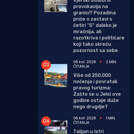
Vjerski simbol ili
provokacija na
granici? Pozadina
priče o zastavi s
četiri "S" daleko je
mračnija, ali
razotkriva i političare
koji tako skreću
pozornost sa sebe
06 kol. 2026
2 MIN.
ČITANJA
Više od 250.000
noćenja i povratak
pravog turizma:
Zašto se u Jelsi ove
godine ostaje duže
nego drugdje?
06 kol. 2026
1 MIN.
ČITANJA
Talijan u Istri