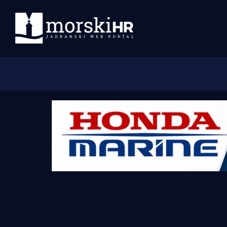
Početna
Morski plus
Morski TV
Obala
Otoci
Turizam i nautika