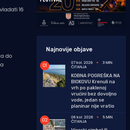
vladati 16
Najnovije objave
na do
07 kol. 2026
3 MIN.
na
ČITANJA
KOBNA POGREŠKA NA
BIOKOVU Krenuli na
vrh po paklenoj
vrućini bez dovoljno
vode, jedan se
planinar nije vratio
06 kol. 2026
5 MIN.
ČITANJA