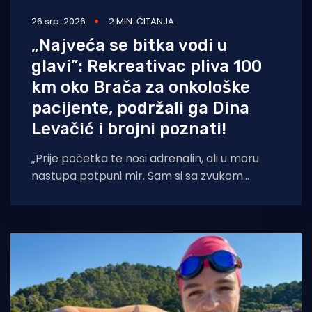
26 srp. 2026
2 MIN. ČITANJA
„Najveća se bitka vodi u
glavi”: Rekreativac pliva 100
km oko Brača za onkološke
pacijente, podržali ga Dina
Levačić i brojni poznati!
„Prije početka te nosi adrenalin, ali u moru
nastupa potpuni mir. Sam si sa zvukom
valova. Tada shvatiš da ovo