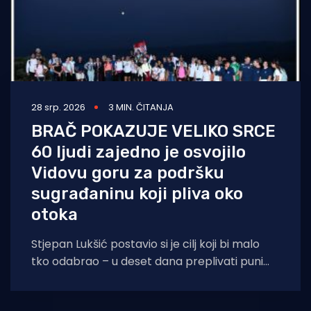
28 srp. 2026
3 MIN. ČITANJA
BRAČ POKAZUJE VELIKO SRCE
60 ljudi zajedno je osvojilo
Vidovu goru za podršku
sugrađaninu koji pliva oko
otoka
Stjepan Lukšić postavio si je cilj koji bi malo
tko odabrao – u deset dana preplivati puni
krug oko Brača. Impresivan