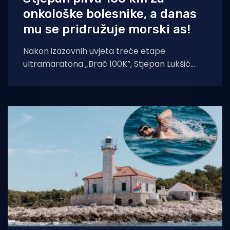
onkološke bolesnike, a danas
mu se pridružuje morski as!
Nakon izazovnih uvjeta treće etape
ultramaratona „Brač 100K”, Stjepan Lukšić
nastavlja svoj put oko otoka prema
zacrtanom cilju od 100