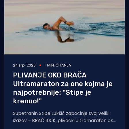
24 srp. 2026
1 MIN. ČITANJA
PLIVANJE OKO BRAČA
Ultramaraton za one kojma je
najpotrebnije: "Stipe je
krenuo!"
Supetranin Stipe Lukšić započinje svoj veliki
izazov – BRAČ 100K, plivački ultramaraton oko
otoka Brača dug oko 100 kilometara. Pred