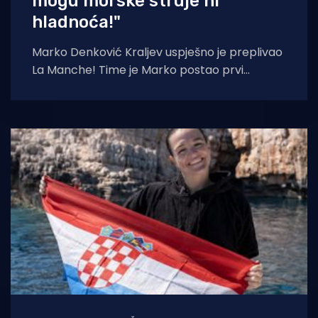
mogu morske struje ni
hladnoća!"
Marko Denković Kraljev uspješno je preplivao
La Manche! Time je Marko postao prvi
Zadranin i tek četvrti Hrvat koji je