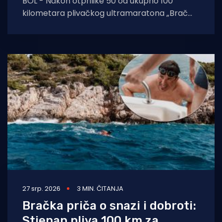
BOL - Nakon otprilike 50 od ukupno 100
kilometara plivačkog ultramaratona „Brač
100K”, Stjepana Lukšića dočekalo je posebno
iznenađenje. Centar za
27 srp. 2026
3 MIN. ČITANJA
Bračka priča o snazi i dobroti:
Stjepan pliva 100 km za