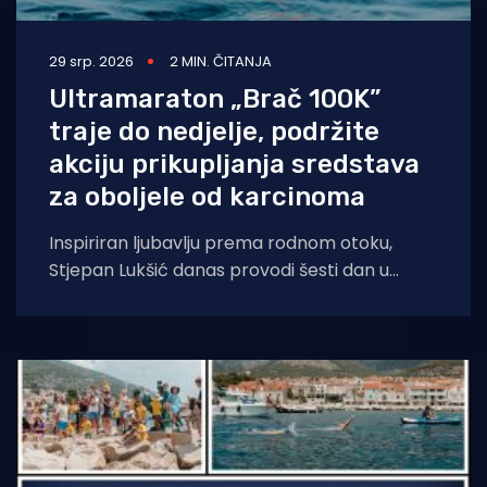
29 srp. 2026
2 MIN. ČITANJA
Ultramaraton „Brač 100K”
traje do nedjelje, podržite
akciju prikupljanja sredstava
za oboljele od karcinoma
Inspiriran ljubavlju prema rodnom otoku,
Stjepan Lukšić danas provodi šesti dan u
moru. Cilj je oplivati čitav Brač, odnosno
prijeći