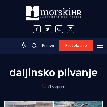
Pretplati se
Prijava
Početna
daljinsko plivanje
Morski plus
71 objave
Morski TV
Obala
Otoci