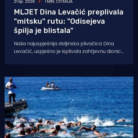
21 lip. 2026
1 MIN. ČITANJA
MLJET Dina Levačić preplivala
"mitsku" rutu: "Odisejeva
špilja je blistala"
Naša najuspješnija daljinska plivačica Dina
Levačič, uspješno je isplivala zahtjevnu dionicu
od Malog jezera do Odisejeve špilje, dugu 9,71