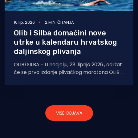
16 lip. 2026
2 MIN. ČITANJA
Olib i Silba domaćini nove
utrke u kalendaru hrvatskog
daljinskog plivanja
OLIB/SILBA - U nedjelju, 28. lipnja 2026., održat
će se prvo izdanje plivačkog maratona OLIB –
SILBA, nove utrke u kalendaru
VIŠE OBJAVA