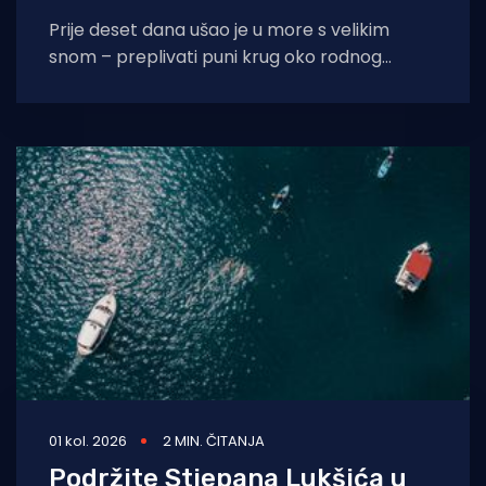
Prije deset dana ušao je u more s velikim
snom – preplivati puni krug oko rodnog
Brača. Danas je Stjepan Lukšić
01 kol. 2026
2 MIN. ČITANJA
Podržite Stjepana Lukšića u