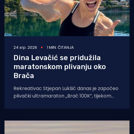
24 srp. 2026
1 MIN. ČITANJA
Dina Levačić se pridužila
maratonskom plivanju oko
Brača
Rekreativac Stjepan Lukšić danas je započeo
plivački ultramaraton „Brač 100K”, tijekom
kojeg će u deset etapa isplivati puni krug oko